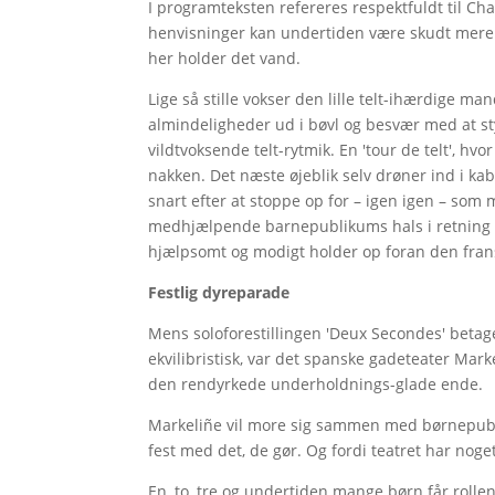
I programteksten refereres respektfuldt til Ch
henvisninger kan undertiden være skudt mere e
her holder det vand.
Lige så stille vokser den lille telt-ihærdige ma
almindeligheder ud i bøvl og besvær med at styr
vildtvoksende telt-rytmik. En 'tour de telt', hvor
nakken. Det næste øjeblik selv drøner ind i ka
snart efter at stoppe op for – igen igen – som
medhjælpende barnepublikums hals i retning 
hjælpsomt og modigt holder op foran den frans
Festlig dyreparade
Mens soloforestillingen 'Deux Secondes' betager
ekvilibristisk, var det spanske gadeteater Mar
den rendyrkede underholdnings-glade ende.
Markeliñe vil more sig sammen med børnepubl
fest med det, de gør. Og fordi teatret har noge
En, to, tre og undertiden mange børn får rolle