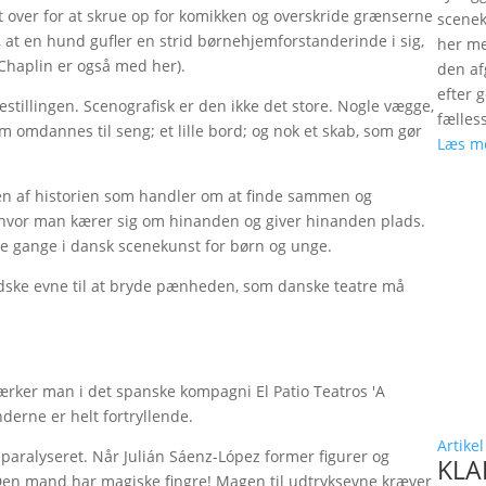
 over for at skrue op for komikken og overskride grænserne
scenek
, at en hund gufler en strid børnehjemforstanderinde i sig,
her me
Chaplin er også med her).
den a
efter 
estillingen. Scenografisk er den ikke det store. Nogle vægge,
fælles
omdannes til seng; et lille bord; og nok et skab, som gør
Læs m
sen af historien som handler om at finde sammen og
, hvor man kærer sig om hinanden og giver hinanden plads.
ge gange i dansk scenekunst for børn og unge.
dske evne til at bryde pænheden, som danske teatre må
rker man i det spanske kompagni El Patio Teatros 'A
derne er helt fortryllende.
Artikel
lt paralyseret. Når Julián Sáenz-López former figurer og
KLAP
vl: Den mand har magiske fingre! Magen til udtryksevne kræver