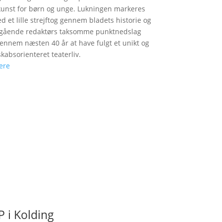
unst for børn og unge. Lukningen markeres
d et lille strejftog gennem bladets historie og
fgående redaktørs taksomme punktnedslag
gennem næsten 40 år at have fulgt et unikt og
skabsorienteret teaterliv.
ere
 i Kolding