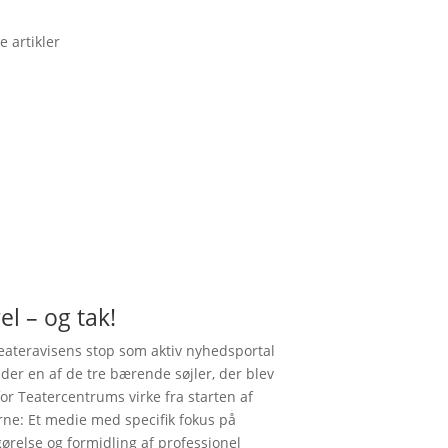
e artikler
el – og tak!
ateravisens stop som aktiv nyhedsportal
nder en af de tre bærende søjler, der blev
for Teatercentrums virke fra starten af
rne: Et medie med specifik fokus på
gørelse og formidling af professionel