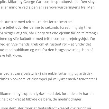
aplin, Mikos og George Carl som inspirationskilde. Den slags
ller mindre ved siden af i selvovervurderingens lys. Men
nds kunster med teltet. Fra det første kvarters
e teltet udvikler denne to-sekunds-forestilling sig til en
 vi skriger af grin, når Chary det ene øjeblik får en teltstang i
binen og slår kolbøtter med teltet som omdrejningshjul. For
 med en VVS-mands greb om et rustent rør – at 'vride' det
ud mod publikum og væk fra den brugsanvisning, hun så
ke telt-klovn.
 ved at være balstyrisk i sin enkle fortælling og artistisk
keliñes 'ZooZoom' et eksempel på vellykket med-børn-teater i
ikummet og truppen lykkes med det, fordi de selv har en
t helt konkret at tilbyde de børn, de medinddrager.
n som dem, der fører et fantasifuldt kreeret dyr rundt på