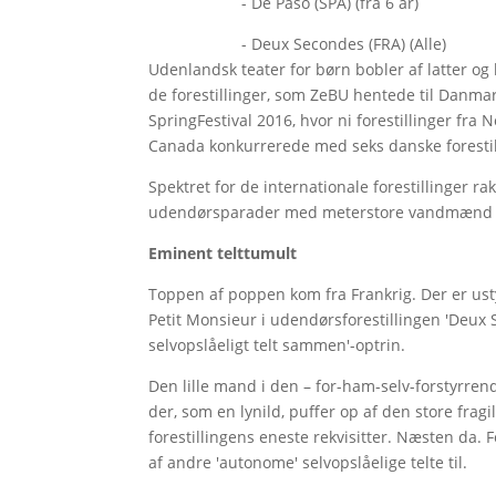
- De Paso (SPA) (fra 6 år)
- Deux Secondes (FRA) (Alle)
Udenlandsk teater for børn bobler af latter og le
de forestillinger, som ZeBU hentede til Danmar
SpringFestival 2016, hvor ni forestillinger fra 
Canada konkurrerede med seks danske forestil
Spektret for de internationale forestillinger rakt
udendørsparader med meterstore vandmænd og f
Eminent telttumult
Toppen af poppen kom fra Frankrig. Der er ust
Petit Monsieur i udendørsforestillingen 'Deux S
selvopslåeligt telt sammen'-optrin.
Den lille mand i den – for-ham-selv-forstyrrende 
der, som en lynild, puffer op af den store fragi
forestillingens eneste rekvisitter. Næsten da.
af andre 'autonome' selvopslåelige telte til.