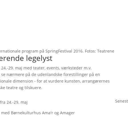
ernationale program på SpringFestival 2016. Fotos: Teatrene
rerende legelyst
a 24.-29. maj med teater, events, værksteder m.v.
 se nærmere på de udenlandske forestillinger på en
ationale dimension - for at vurdere kunsten, arrangørernes
ke teatre og tilskuere.
Senest
 fra 24.-29. maj
de med Børnekulturhus Ama'r og Amager