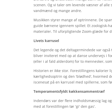
scenen. Og vi taler om levende væsner af alle sl
vandmænd og mange andre.
Musikken styrer mange af optrinnene. De spa
guide børnene igennem spillet: Et zoologisk-ha
materialer. Til uforpligtende Zoom-glæde for 
Livets karrusel
Det legende og det deltagermindede var også til
bliver inviteret med op at danse undervejs i for
(eller i al fald alderdom) for to mennesker, s
Historien er ikke stor. Forestillingens kalorier
kærlighedsoptrin og den 'blødhed', hvormed de
iscenesat på en karrusel med spillerne, som f
Temperamentsfyldt køkkensammentræf
Indendørs var der flere indholdsmæssig lag o
med at forestillingen tør 'gi' den gas'.