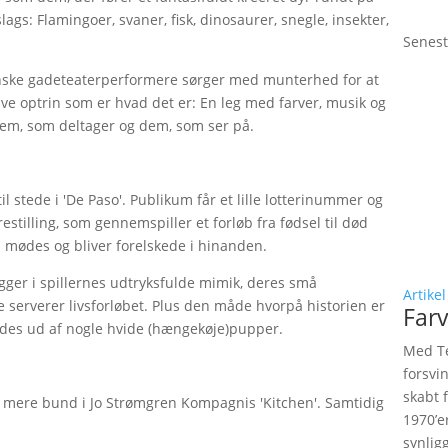
ags: Flamingoer, svaner, fisk, dinosaurer, snegle, insekter,
Senest
nske gadeteaterperformere sørger med munterhed for at
ve optrin som er hvad det er: En leg med farver, musik og
dem, som deltager og dem, som ser på.
 stede i 'De Paso'. Publikum får et lille lotterinummer og
estilling, som gennemspiller et forløb fra fødsel til død
om mødes og bliver forelskede i hinanden.
 ligger i spillernes udtryksfulde mimik, deres små
Artikel
 serverer livsforløbet. Plus den måde hvorpå historien er
Farv
ødes ud af nogle hvide (hængekøje)pupper.
Med Te
forsvi
skabt 
g mere bund i Jo Strømgren Kompagnis 'Kitchen'. Samtidig
1970’e
synlig