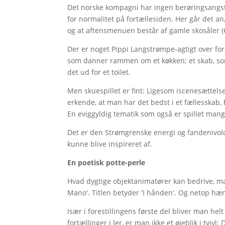
Det norske kompagni har ingen berøringsangst
for normalitet på fortællesiden. Her går det an
og at aftensmenuen består af gamle skosåler (
Der er noget Pippi Langstrømpe-agtigt over for
som danner rammen om et køkken; et skab, som 
det ud for et toilet.
Men skuespillet er fint: Ligesom iscenesættel
erkende, at man har det bedst i et fællesskab
En eviggyldig tematik som også er spillet man
Det er den Strømgrenske energi og fandenivol
kunne blive inspireret af.
En poetisk potte-perle
Hvad dygtige objektanimatører kan bedrive, mæ
Mano'. Titlen betyder 'I hånden'. Og netop hæn
Især i forestillingens første del bliver man he
fortællinger i ler, er man ikke et øjeblik i tvi