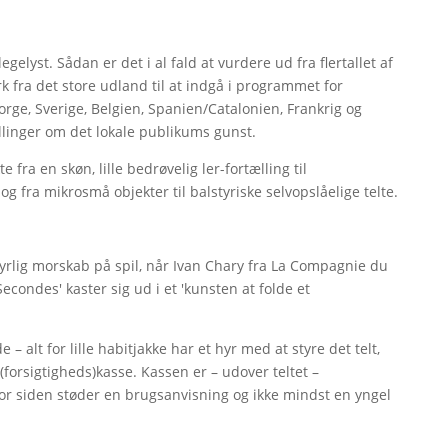
gelyst. Sådan er det i al fald at vurdere ud fra flertallet af
k fra det store udland til at indgå i programmet for
Norge, Sverige, Belgien, Spanien/Catalonien, Frankrig og
linger om det lokale publikums gunst.
e fra en skøn, lille bedrøvelig ler-fortælling til
ra mikrosmå objekter til balstyriske selvopslåelige telte.
yrlig morskab på spil, når Ivan Chary fra La Compagnie du
econdes' kaster sig ud i et 'kunsten at folde et
– alt for lille habitjakke har et hyr med at styre det telt,
l(forsigtigheds)kasse. Kassen er – udover teltet –
 For siden støder en brugsanvisning og ikke mindst en yngel