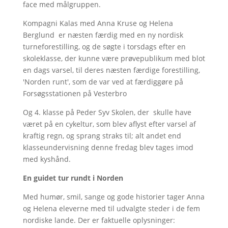
face med målgruppen.
Kompagni Kalas med Anna Kruse og Helena
Berglund er næsten færdig med en ny nordisk
turneforestilling, og de søgte i torsdags efter en
skoleklasse, der kunne være prøvepublikum med blot
en dags varsel, til deres næsten færdige forestilling,
'Norden runt', som de var ved at færdiggøre på
Forsøgsstationen på Vesterbro
Og 4. klasse på Peder Syv Skolen, der skulle have
været på en cykeltur, som blev aflyst efter varsel af
kraftig regn, og sprang straks til; alt andet end
klasseundervisning denne fredag blev tages imod
med kyshånd.
En guidet tur rundt i Norden
Med humør, smil, sange og gode historier tager Anna
og Helena eleverne med til udvalgte steder i de fem
nordiske lande. Der er faktuelle oplysninger: