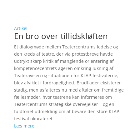
Artikel
En bro over tillidskløften
Et dialogmøde mellem Teatercentrums ledelse og
den kreds af teatre, der via protestbreve havde
udtrykt skarp kritik af manglende orientering af
kompetencecentrets ageren omkring lukning af
Teateravisen og situationen for KLAP-festivalerne,
blev afviklet i fordragelighed. Brudflader eksisterer
stadig, men asfalteres nu med aftaler om fremtidige
fællesmøder, hvor teatrene kan informeres om
Teatercentrums strategiske overvejelser – og en
fuldtonet udmelding om at bevare den store KLAP-
festival ukurateret.
Læs mere