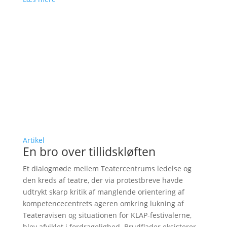
Artikel
En bro over tillidskløften
Et dialogmøde mellem Teatercentrums ledelse og
den kreds af teatre, der via protestbreve havde
udtrykt skarp kritik af manglende orientering af
kompetencecentrets ageren omkring lukning af
Teateravisen og situationen for KLAP-festivalerne,
blev afviklet i fordragelighed. Brudflader eksisterer