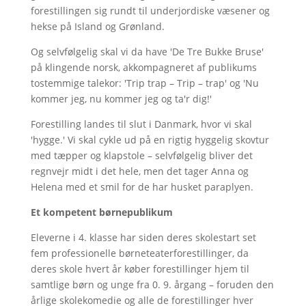
forestillingen sig rundt til underjordiske væsener og
hekse på Island og Grønland.
Og selvfølgelig skal vi da have 'De Tre Bukke Bruse'
på klingende norsk, akkompagneret af publikums
tostemmige talekor: 'Trip trap – Trip – trap' og 'Nu
kommer jeg, nu kommer jeg og ta'r dig!'
Forestilling landes til slut i Danmark, hvor vi skal
'hygge.' Vi skal cykle ud på en rigtig hyggelig skovtur
med tæpper og klapstole – selvfølgelig bliver det
regnvejr midt i det hele, men det tager Anna og
Helena med et smil for de har husket paraplyen.
Et kompetent børnepublikum
Eleverne i 4. klasse har siden deres skolestart set
fem professionelle børneteaterforestillinger, da
deres skole hvert år køber forestillinger hjem til
samtlige børn og unge fra 0. 9. årgang – foruden den
årlige skolekomedie og alle de forestillinger hver