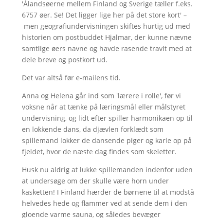
'Ålandsøerne mellem Finland og Sverige tæller f.eks.
6757 øer. Se! Det ligger lige her på det store kort' –
men geografiundervisningen skiftes hurtig ud med
historien om postbuddet Hjalmar, der kunne nævne
samtlige øers navne og havde rasende travlt med at
dele breve og postkort ud.
Det var altså før e-mailens tid.
Anna og Helena går ind som 'lærere i rolle', før vi
voksne når at tænke på læringsmål eller målstyret
undervisning, og lidt efter spiller harmonikaen op til
en lokkende dans, da djævlen forklædt som
spillemand lokker de dansende piger og karle op på
fjeldet, hvor de næste dag findes som skeletter.
Husk nu aldrig at lukke spillemanden indenfor uden
at undersøge om der skulle være horn under
kasketten! I Finland hærder de børnene til at modstå
helvedes hede og flammer ved at sende dem i den
gloende varme sauna, og således bevæger