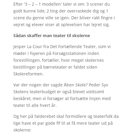
Efter '3 – 2 – 1 modellen' taler vi om: 3 scener du
godt kunne lide, 2 ting der overraskede dig og 1
scene du gerne ville se igen. Der bliver rakt fingre i
vejret og elever viser at oplevelsen har lejret sig.
Sådan skaffer man teater til skolerne
Jesper La Cour fra Det Fortællende Teater, som vi
møder i foyeren på Forsøgsstationen inden
forestillingen, fortæller, hvor meget skolernes
bestillinger på børneteater er faldet siden
Skolereformen.
Var der nogen der sagde Åben Skole? Peder Syv
Skolens teaterbudget er også blevet voldsomt
beskåret, men vi forsøger at fortsætte linjen med
teater til alle hvert år.
Og her på falderebet skal formidlere og teaterfolk da
lige have et par gode fif til at få mere teater ud på
skolerne: