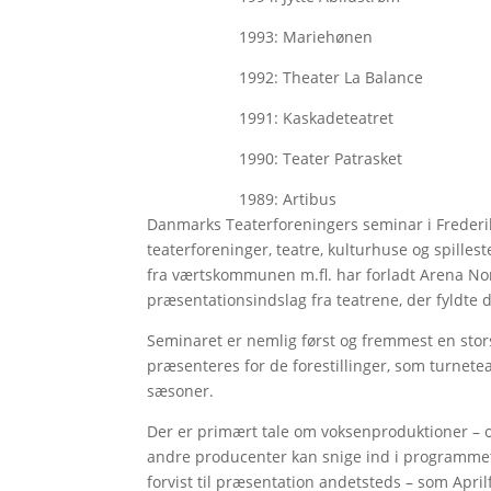
1993: Mariehønen
1992: Theater La Balance
1991: Kaskadeteatret
1990: Teater Patrasket
1989: Artibus
Danmarks Teaterforeningers seminar i Frederik
teaterforeninger, teatre, kulturhuse og spilles
fra værtskommunen m.fl. har forladt Arena Nor
præsentationsindslag fra teatrene, der fyldte
Seminaret er nemlig først og fremmest en stors
præsenteres for de forestillinger, som turnet
sæsoner.
Der er primært tale om voksenproduktioner – og
andre producenter kan snige ind i programmet
forvist til præsentation andetsteds – som April