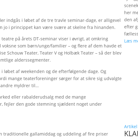
scenek
her me
den a
r indgås i løbet af de tre travle seminar-dage, er alligevel
efter 
om jo i princippet kan være svære at skelne fra hinanden.
fælles
eatre på årets DT-seminar viser i øvrigt, at omkring
Læs m
el voksne som børn/unge/familier – og flere af dem havde et
ise Schouw Teater, Teater V og Holbæk Teater – så der blev
samtlige alderssegmenter.
løb i løbet af weekenden og de efterfølgende dage. Og
ordi mange teaterforeninger sørger for at sikre sig udvalgte
e andre myldrer til…
marked eller rabalderudsalg med de mange
r, fejler den gode stemning sjældent noget under
Artikel
KLAP
n traditionelle gallamiddag og uddeling af fire priser