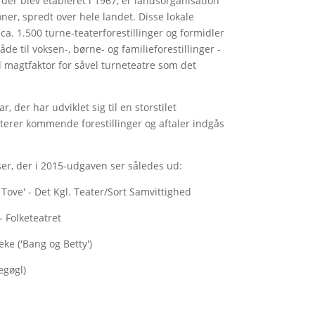
der blev etableret i 1967, er landsorganisation
ner, spredt over hele landet. Disse lokale
ca. 1.500 turne-teaterforestillinger og formidler
åde til voksen-, børne- og familieforestillinger -
el magtfaktor for såvel turneteatre som det
r, der har udviklet sig til en storstilet
erer kommende forestillinger og aftaler indgås
ser, der i 2015-udgaven ser således ud:
 Tove' - Det Kgl. Teater/Sort Samvittighed
- Folketeatret
ke ('Bang og Betty')
egøgl)