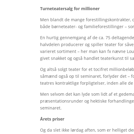
Turneteatersalg for millioner
Men blandt de mange forestillingskontrakter, de
både børneteater- og familieforestillinger – s
En hurtig gennemgang af de ca. 75 deltagende t
halvdelen producerer og spiller teater for såv
varieret sortiment – her man kan fx nævne Lou
givet snakket og også handlet teaterkunst til 
Og altså solgt teater for et tocifret millionbe
såmænd også op til seminaret, forlyder det – f
teatres kontraktlige forpligtelser, inden alle d
Men selvom det kan lyde som lidt af et gede
præsentationsrunder og hektiske forhandlinge
seminaret.
Årets priser
Og da slet ikke lørdag aften, som er helliget de