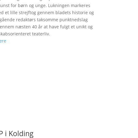
unst for børn og unge. Lukningen markeres
d et lille strejftog gennem bladets historie og
fgående redaktørs taksomme punktnedslag
gennem næsten 40 år at have fulgt et unikt og
skabsorienteret teaterliv.
ere
 i Kolding