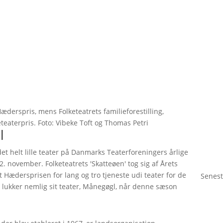
derspris, mens Folketeatrets familieforestilling,
eteaterpris. Foto: Vibeke Toft og Thomas Petri
l
det helt lille teater på Danmarks Teaterforeningers årlige
2. november. Folketeatrets 'Skatteøen' tog sig af Årets
t Hædersprisen for lang og tro tjeneste udi teater for de
Senest
 lukker nemlig sit teater, Månegøgl, når denne sæson