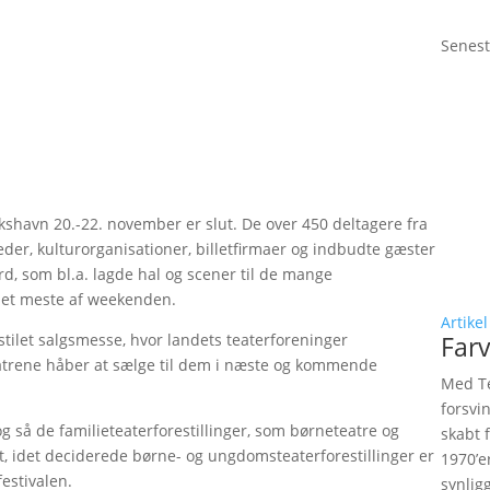
Senest
shavn 20.-22. november er slut. De over 450 deltagere fra
teder, kulturorganisationer, billetfirmaer og indbudte gæster
d, som bl.a. lagde hal og scener til de mange
 det meste af weekenden.
Artikel
tilet salgsmesse, hvor landets teaterforeninger
Farv
eatrene håber at sælge til dem i næste og kommende
Med Te
forsvi
 så de familieteaterforestillinger, som børneteatre og
skabt 
, idet deciderede børne- og ungdomsteaterforestillinger er
1970’e
festivalen.
synlig