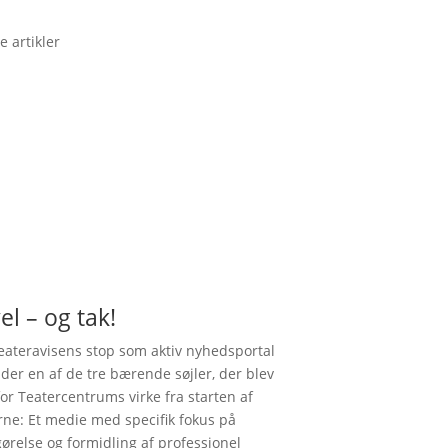
e artikler
el – og tak!
ateravisens stop som aktiv nyhedsportal
nder en af de tre bærende søjler, der blev
for Teatercentrums virke fra starten af
rne: Et medie med specifik fokus på
gørelse og formidling af professionel