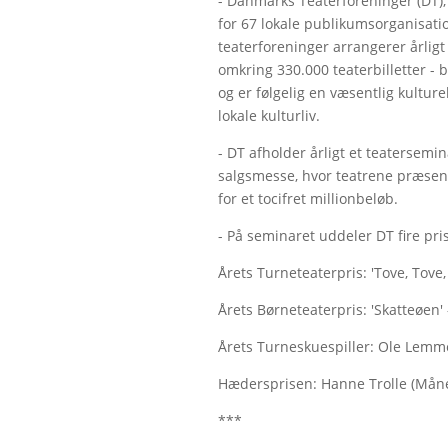
- Danmarks Teaterforeninger (DT), 
for 67 lokale publikumsorganisatio
teaterforeninger arrangerer årligt 
omkring 330.000 teaterbilletter - b
og er følgelig en væsentlig kultur
lokale kulturliv.
- DT afholder årligt et teatersemina
salgsmesse, hvor teatrene præsent
for et tocifret millionbeløb.
- På seminaret uddeler DT fire pri
Årets Turneteaterpris: 'Tove, Tove,
Årets Børneteaterpris: 'Skatteøen' 
Årets Turneskuespiller: Ole Lemme
Hædersprisen: Hanne Trolle (Mån
***