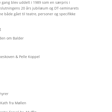
te gang blev uddelt i 1989 som en særpris i
lutningens 20 års jubilæum og DT-seminarets
 både gået til teatre, personer og specifikke
g
laden om Balder
keskoven & Pelle Koppel
n
hyrer
e Kath fra Møllen