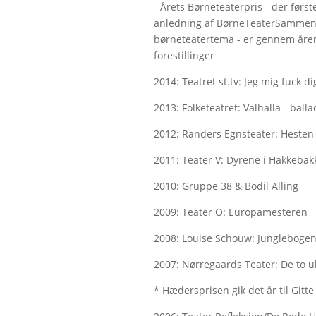
- Årets Børneteaterpris - der førs
anledning af BørneTeaterSammens
børneteatertema - er gennem årene
forestillinger
2014: Teatret st.tv: Jeg mig fuck di
2013: Folketeatret: Valhalla - bal
2012: Randers Egnsteater: Hesten
2011: Teater V: Dyrene i Hakkebak
2010: Gruppe 38 & Bodil Alling
2009: Teater O: Europamesteren
2008: Louise Schouw: Jungleboge
2007: Nørregaards Teater: De to u
* Hædersprisen gik det år til Gitt