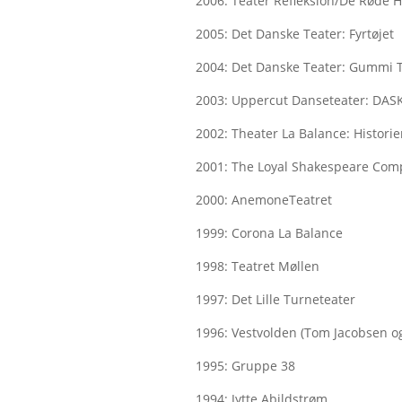
2006: Teater Refleksion/De Røde He
2005: Det Danske Teater: Fyrtøjet
2004: Det Danske Teater: Gummi 
2003: Uppercut Danseteater: DAS
2002: Theater La Balance: Historie
2001: The Loyal Shakespeare Co
2000: AnemoneTeatret
1999: Corona La Balance
1998: Teatret Møllen
1997: Det Lille Turneteater
1996: Vestvolden (Tom Jacobsen o
1995: Gruppe 38
1994: Jytte Abildstrøm