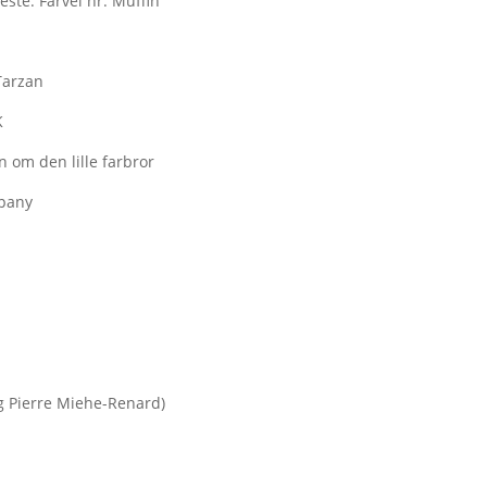
ste: Farvel hr. Muffin
Tarzan
K
n om den lille farbror
mpany
g Pierre Miehe-Renard)