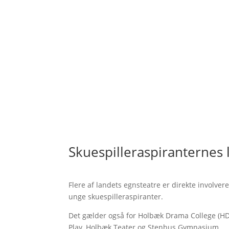
Skuespilleraspiranternes 
Flere af landets egnsteatre er direkte involver
unge skuespilleraspiranter.
Det gælder også for Holbæk Drama College (HD
Play, Holbæk Teater og Stenhus Gymnasium.