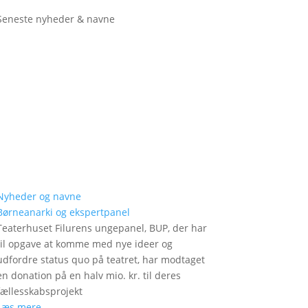
Seneste nyheder & navne
Nyheder og navne
Børneanarki og ekspertpanel
Teaterhuset Filurens ungepanel, BUP, der har
til opgave at komme med nye ideer og
udfordre status quo på teatret, har modtaget
en donation på en halv mio. kr. til deres
fællesskabsprojekt
Læs mere