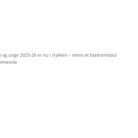
rn og unge 2025-26 er nu i trykken – mens et bladremodul
emmeside