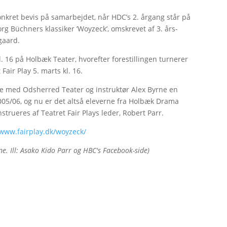
onkret bevis på samarbejdet, når HDC’s 2. årgang står på
rg Büchners klassiker ’Woyzeck’, omskrevet af 3. års-
gaard.
. 16 på Holbæk Teater, hvorefter forestillingen turnerer
Fair Play 5. marts kl. 16.
de med Odsherred Teater og instruktør Alex Byrne en
05/06, og nu er det altså eleverne fra Holbæk Drama
nstrueres af Teatret Fair Plays leder, Robert Parr.
/www.fairplay.dk/woyzeck/
rne. Ill: Asako Kido Parr og HBC's Facebook-side)