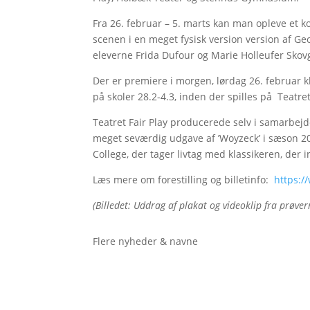
Fra 26. februar – 5. marts kan man opleve et k
scenen i en meget fysisk version version af Geo
eleverne Frida Dufour og Marie Holleufer Skov
Der er premiere i morgen, lørdag 26. februar kl
på skoler 28.2-4.3, inden der spilles på Teatret 
Teatret Fair Play producerede selv i samarbej
meget seværdig udgave af ’Woyzeck’ i sæson 20
College, der tager livtag med klassikeren, der i
Læs mere om forestilling og billetinfo:
https:/
(Billedet: Uddrag af plakat og videoklip fra prøve
Flere nyheder & navne