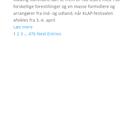
forskellige forestillinger og en masse formidlere og
arrangører fra ind- og udland, når KLAP-festivalen
afvikles fra 3.-6. april
Læs mere
1
2
3
…
476
Next Entries