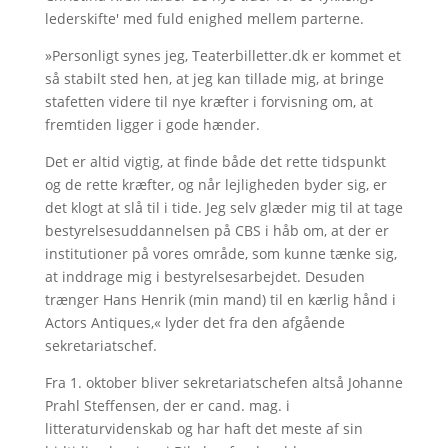
lederskifte' med fuld enighed mellem parterne.
»Personligt synes jeg, Teaterbilletter.dk er kommet et
så stabilt sted hen, at jeg kan tillade mig, at bringe
stafetten videre til nye kræfter i forvisning om, at
fremtiden ligger i gode hænder.
Det er altid vigtig, at finde både det rette tidspunkt
og de rette kræfter, og når lejligheden byder sig, er
det klogt at slå til i tide. Jeg selv glæder mig til at tage
bestyrelsesuddannelsen på CBS i håb om, at der er
institutioner på vores område, som kunne tænke sig,
at inddrage mig i bestyrelsesarbejdet. Desuden
trænger Hans Henrik (min mand) til en kærlig hånd i
Actors Antiques,« lyder det fra den afgående
sekretariatschef.
Fra 1. oktober bliver sekretariatschefen altså Johanne
Prahl Steffensen, der er cand. mag. i
litteraturvidenskab og har haft det meste af sin