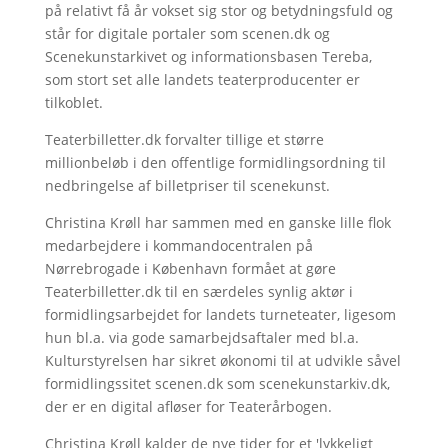
på relativt få år vokset sig stor og betydningsfuld og
står for digitale portaler som scenen.dk og
Scenekunstarkivet og informationsbasen Tereba,
som stort set alle landets teaterproducenter er
tilkoblet.
Teaterbilletter.dk forvalter tillige et større
millionbeløb i den offentlige formidlingsordning til
nedbringelse af billetpriser til scenekunst.
Christina Krøll har sammen med en ganske lille flok
medarbejdere i kommandocentralen på
Nørrebrogade i København formået at gøre
Teaterbilletter.dk til en særdeles synlig aktør i
formidlingsarbejdet for landets turneteater, ligesom
hun bl.a. via gode samarbejdsaftaler med bl.a.
Kulturstyrelsen har sikret økonomi til at udvikle såvel
formidlingssitet scenen.dk som scenekunstarkiv.dk,
der er en digital afløser for Teaterårbogen.
Christina Krøll kalder de nye tider for et 'lykkeligt