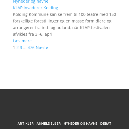
Nyheder og navne
KLAP invaderer Kolding
Kolding Kommune kan se frem til 100 teatre med 150
forskellige forestillinger og en masse formidlere og
arrangører fra ind- og udland, når KLAP-festivalen
afvikles fra 3.-6. april
Læs mere
1
2
3
…
476
Næste
ARTIKLER
ANMELDELSER
NYHEDER OG NAVNE
DEBAT