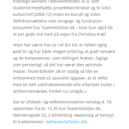
hidtidige karriere i Bikubenfonden, bl.a. som
studentermedhjælp, projektkoordinator og til sidst
kulturchef (2004-12) inden en barsel og siden
deltidsansættelse som stragegi- og fundraisin-
konsulent hos Teaterbilletter.dk – hvor hun også får
et par gode ord med på vejen fra Christina Krøll:
»Hun har været hos os i et års tid, er faldet rigtig
godt til, og har både megen erfaring, et godt netværk
og de kompetencer, som stillingen kræver, fagligt
som personligt, så det har været den optimale
model. Teaterbilletter.dk er stadig så lille en
virksomhed med så specielle opgaver, at et skifte
med en helt udefrakommende ville efterlade huller i
driften/netværket, hvilket nu undgås.«
Der er afskeds- og velkomstreception torsdag d. 18.
september fra kl. 15.30 hos Teaterbilletter.dk,
Nørrebrogade 52, 2 (tilmelding nødvendig af hensyn
til traktementet:
ck@teaterbilletter.dk
)