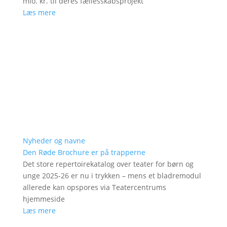
mio. kr. til deres fællesskabsprojekt
Læs mere
Nyheder og navne
Den Røde Brochure er på trapperne
Det store repertoirekatalog over teater for børn og
unge 2025-26 er nu i trykken – mens et bladremodul
allerede kan opspores via Teatercentrums
hjemmeside
Læs mere