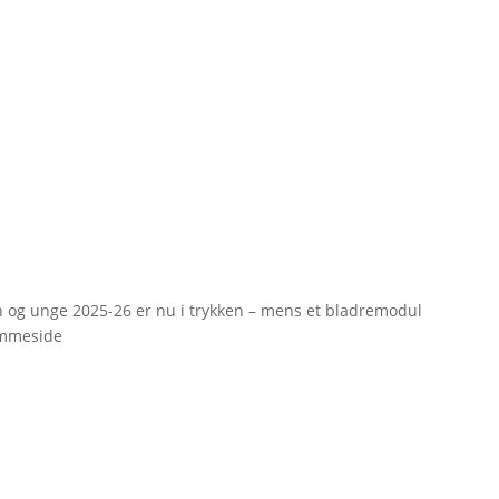
rn og unge 2025-26 er nu i trykken – mens et bladremodul
emmeside