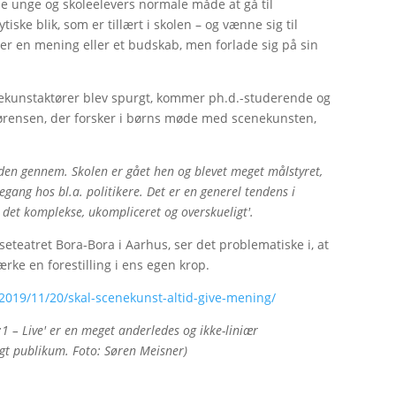
r de unge og skoleelevers normale måde at gå til
ytiske blik, som er tillært i skolen – og vænne sig til
fter en mening eller et budskab, men forlade sig på sin
nekunstaktører blev spurgt, kommer ph.d.-studerende og
ørensen, der forsker i børns møde med scenekunsten,
erden gennem. Skolen er gået hen og blevet meget målstyret,
egang hos bl.a. politikere. Det er en generel tendens i
e det komplekse, ukompliceret og overskueligt'.
teatret Bora-Bora i Aarhus, ser det problematiske i, at
rke en forestilling i ens egen krop.
/2019/11/20/skal-scenekunst-altid-give-mening/
1 – Live' er en meget anderledes og ikke-liniær
ngt publikum. Foto: Søren Meisner)