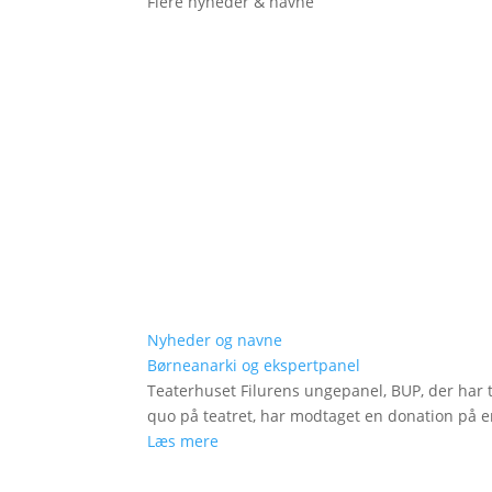
Flere nyheder & navne
Nyheder og navne
Børneanarki og ekspertpanel
Teaterhuset Filurens ungepanel, BUP, der har 
quo på teatret, har modtaget en donation på en
Læs mere