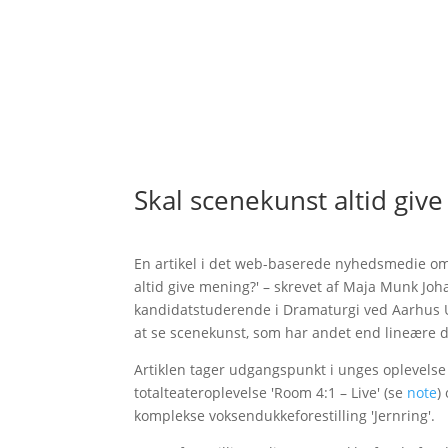
Skal scenekunst altid giv
En artikel i det web-baserede nyhedsmedie om
altid give mening?' – skrevet af Maja Munk Jo
kandidatstuderende i Dramaturgi ved Aarhus Un
at se scenekunst, som har andet end lineære 
Artiklen tager udgangspunkt i unges oplevels
totalteateroplevelse 'Room 4:1 – Live' (se
note
)
komplekse voksendukkeforestilling 'Jernring'.