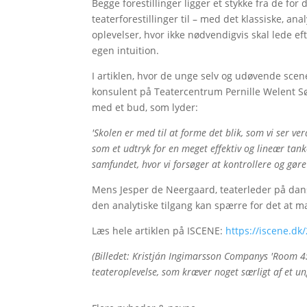
Begge forestillinger ligger et stykke fra de fo
teaterforestillinger til – med det klassiske, anal
oplevelser, hvor ikke nødvendigvis skal lede e
egen intuition.
I artiklen, hvor de unge selv og udøvende sce
konsulent på Teatercentrum Pernille Welent S
med et bud, som lyder:
'Skolen er med til at forme det blik, som vi ser v
som et udtryk for en meget effektiv og lineær tank
samfundet, hvor vi forsøger at kontrollere og gør
Mens Jesper de Neergaard, teaterleder på danse
den analytiske tilgang kan spærre for det at mæ
Læs hele artiklen på ISCENE:
https://iscene.dk
(Billedet: Kristján Ingimarsson Companys 'Room 4:
teateroplevelse, som kræver noget særligt af et u