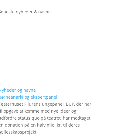
Seneste nyheder & navne
Nyheder og navne
Børneanarki og ekspertpanel
Teaterhuset Filurens ungepanel, BUP, der har
til opgave at komme med nye ideer og
udfordre status quo på teatret, har modtaget
en donation på en halv mio. kr. til deres
fællesskabsprojekt