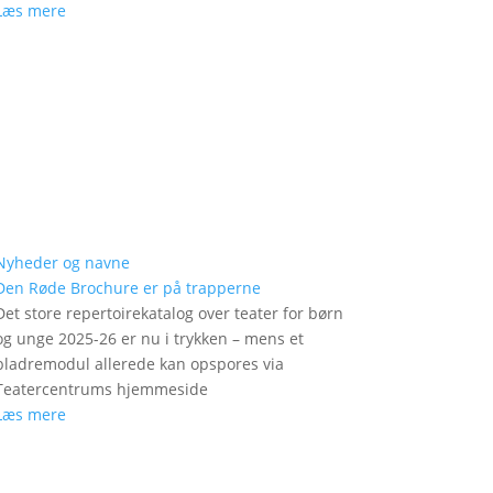
Læs mere
Nyheder og navne
Den Røde Brochure er på trapperne
Det store repertoirekatalog over teater for børn
og unge 2025-26 er nu i trykken – mens et
bladremodul allerede kan opspores via
Teatercentrums hjemmeside
Læs mere