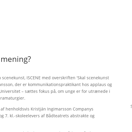
e mening?
 scenekunst, ISCENE med overskriften 'Skal scenekunst
hansson, der er kommunikationspraktikant hos applaus og
iversitet – sættes fokus på, om unge er for utrænede i
dramaturgier.
e af henholdsvis Kristján Ingimarsson Companys
 og 7. kl.-skoleelevers af Bådteatrets abstrakte og