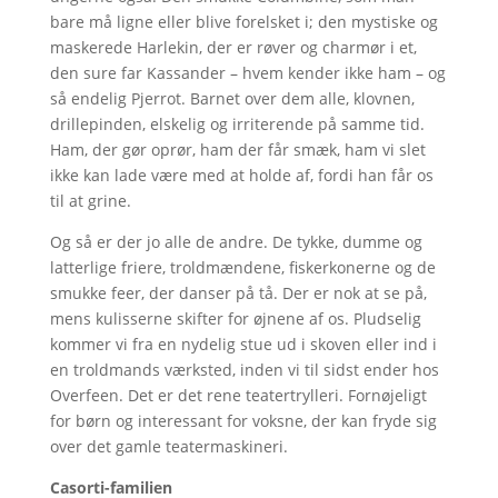
bare må ligne eller blive forelsket i; den mystiske og
maskerede Harlekin, der er røver og charmør i et,
den sure far Kassander – hvem kender ikke ham – og
så endelig Pjerrot. Barnet over dem alle, klovnen,
drillepinden, elskelig og irriterende på samme tid.
Ham, der gør oprør, ham der får smæk, ham vi slet
ikke kan lade være med at holde af, fordi han får os
til at grine.
Og så er der jo alle de andre. De tykke, dumme og
latterlige friere, troldmændene, fiskerkonerne og de
smukke feer, der danser på tå. Der er nok at se på,
mens kulisserne skifter for øjnene af os. Pludselig
kommer vi fra en nydelig stue ud i skoven eller ind i
en troldmands værksted, inden vi til sidst ender hos
Overfeen. Det er det rene teatertrylleri. Fornøjeligt
for børn og interessant for voksne, der kan fryde sig
over det gamle teatermaskineri.
Casorti-familien