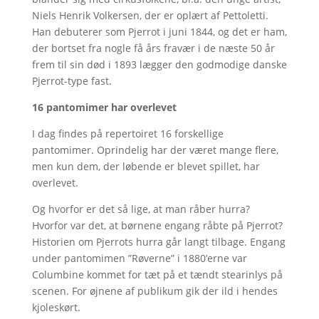
Niels Henrik Volkersen, der er oplært af Pettoletti.
Han debuterer som Pjerrot i juni 1844, og det er ham,
der bortset fra nogle få års fravær i de næste 50 år
frem til sin død i 1893 lægger den godmodige danske
Pjerrot-type fast.
16 pantomimer har overlevet
I dag findes på repertoiret 16 forskellige
pantomimer. Oprindelig har der været mange flere,
men kun dem, der løbende er blevet spillet, har
overlevet.
Og hvorfor er det så lige, at man råber hurra?
Hvorfor var det, at børnene engang råbte på Pjerrot?
Historien om Pjerrots hurra går langt tilbage. Engang
under pantomimen ”Røverne” i 1880’erne var
Columbine kommet for tæt på et tændt stearinlys på
scenen. For øjnene af publikum gik der ild i hendes
kjoleskørt.