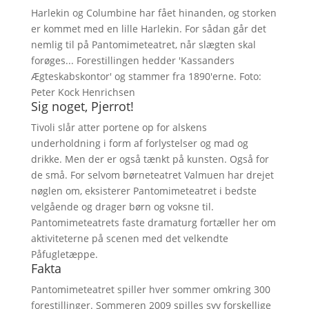
Harlekin og Columbine har fået hinanden, og storken
er kommet med en lille Harlekin. For sådan går det
nemlig til på Pantomimeteatret, når slægten skal
forøges... Forestillingen hedder 'Kassanders
Ægteskabskontor' og stammer fra 1890'erne. Foto:
Peter Kock Henrichsen
Sig noget, Pjerrot!
Tivoli slår atter portene op for alskens
underholdning i form af forlystelser og mad og
drikke. Men der er også tænkt på kunsten. Også for
de små. For selvom børneteatret Valmuen har drejet
nøglen om, eksisterer Pantomimeteatret i bedste
velgående og drager børn og voksne til.
Pantomimeteatrets faste dramaturg fortæller her om
aktiviteterne på scenen med det velkendte
Påfugletæppe.
Fakta
Pantomimeteatret spiller hver sommer omkring 300
forestillinger. Sommeren 2009 spilles syv forskellige