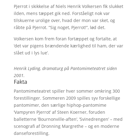
Pjerrot i skikkelse af Niels Henrik Volkersen fik slukket
ilden, mens tæppet gik ned. Forståeligt nok var
tilskuerne urolige over, hvad der mon var sket, og
råbte på Pjerrot. ”Sig noget, Pjerrot!”, lød det.
Volkersen kom frem foran fortæppet og fortalte, at
‘det var pigens brændende kærlighed til ham, der var
slået ud i lys lue’.
Henrik Lyding, dramaturg på Pantomimeteatret siden
2001.
Fakta
Pantomimeteatret spiller hver sommer omkring 300
forestillinger. Sommeren 2009 spilles syv forskellige
pantomimer, den særlige hiphop-pantomime
’Vampyren Pjerrot’ af Steen Koerner, foruden
balletterne ’Bournonville-aften’, ’Svinedrengen’ – med
scenografi af Dronning Margrethe – og en moderne
danseforestilling.