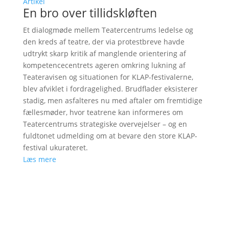
Artikel
En bro over tillidskløften
Et dialogmøde mellem Teatercentrums ledelse og
den kreds af teatre, der via protestbreve havde
udtrykt skarp kritik af manglende orientering af
kompetencecentrets ageren omkring lukning af
Teateravisen og situationen for KLAP-festivalerne,
blev afviklet i fordragelighed. Brudflader eksisterer
stadig, men asfalteres nu med aftaler om fremtidige
fællesmøder, hvor teatrene kan informeres om
Teatercentrums strategiske overvejelser – og en
fuldtonet udmelding om at bevare den store KLAP-
festival ukurateret.
Læs mere