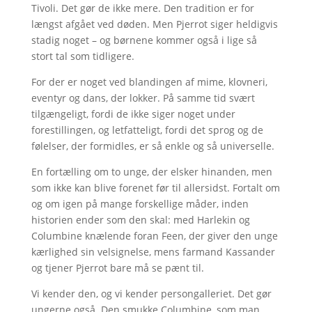
Tivoli. Det gør de ikke mere. Den tradition er for
længst afgået ved døden. Men Pjerrot siger heldigvis
stadig noget – og børnene kommer også i lige så
stort tal som tidligere.
For der er noget ved blandingen af mime, klovneri,
eventyr og dans, der lokker. På samme tid svært
tilgængeligt, fordi de ikke siger noget under
forestillingen, og letfatteligt, fordi det sprog og de
følelser, der formidles, er så enkle og så universelle.
En fortælling om to unge, der elsker hinanden, men
som ikke kan blive forenet før til allersidst. Fortalt om
og om igen på mange forskellige måder, inden
historien ender som den skal: med Harlekin og
Columbine knælende foran Feen, der giver den unge
kærlighed sin velsignelse, mens farmand Kassander
og tjener Pjerrot bare må se pænt til.
Vi kender den, og vi kender persongalleriet. Det gør
ungerne også. Den smukke Columbine, som man