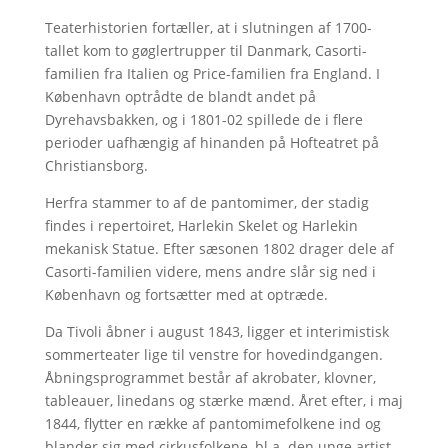
Teaterhistorien fortæller, at i slutningen af 1700-
tallet kom to gøglertrupper til Danmark, Casorti-
familien fra Italien og Price-familien fra England. I
København optrådte de blandt andet på
Dyrehavsbakken, og i 1801-02 spillede de i flere
perioder uafhængig af hinanden på Hofteatret på
Christiansborg.
Herfra stammer to af de pantomimer, der stadig
findes i repertoiret, Harlekin Skelet og Harlekin
mekanisk Statue. Efter sæsonen 1802 drager dele af
Casorti-familien videre, mens andre slår sig ned i
København og fortsætter med at optræde.
Da Tivoli åbner i august 1843, ligger et interimistisk
sommerteater lige til venstre for hovedindgangen.
Åbningsprogrammet består af akrobater, klovner,
tableauer, linedans og stærke mænd. Året efter, i maj
1844, flytter en række af pantomimefolkene ind og
blander sig med cirkusfolkene, bl.a. den unge artist,