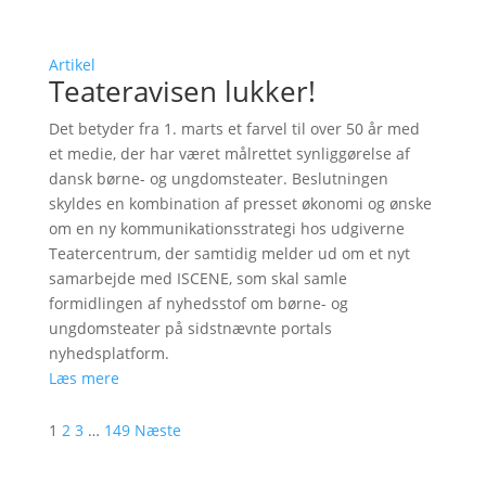
Artikel
Teateravisen lukker!
Det betyder fra 1. marts et farvel til over 50 år med
et medie, der har været målrettet synliggørelse af
dansk børne- og ungdomsteater. Beslutningen
skyldes en kombination af presset økonomi og ønske
om en ny kommunikationsstrategi hos udgiverne
Teatercentrum, der samtidig melder ud om et nyt
samarbejde med ISCENE, som skal samle
formidlingen af nyhedsstof om børne- og
ungdomsteater på sidstnævnte portals
nyhedsplatform.
Læs mere
1
2
3
…
149
Næste