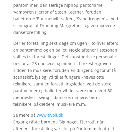
pantomimer, den særlige hiphop-pantomime
’Vampyren Pjerrot’ af Steen Koerner, foruden
balletterne ’Bournonville-aften’, ’Svinedrengen’ – med
scenografi af Dronning Margrethe – og en moderne
danseforestilling.
Der er forestilling seks dage om ugen – to hver aften:
en pantomime og en ballet. Nogle aftener i sæsonen
spilles tre forestillinger. Det kunstneriske personale
består af 23 dansere og mimere. I orkestergraven
sidder 16 musikere, foruden en dirigent, og for at få
sceneskift, lys og lyd til at fungere kræves otte
teknikere, samt en forestillingsleder. Ved de store
pantomimer og balletter vil der være mere end 50
mennesker i sving – dansere, mimere, børn,
teknikere, påklædere, musikere m.m.
Se mere på
www.tivoli.dk
Engang råbte børnene ’Sig noget, Pjerrot!’, når
aftenens forestilling var slut på Pantomimeteatret i