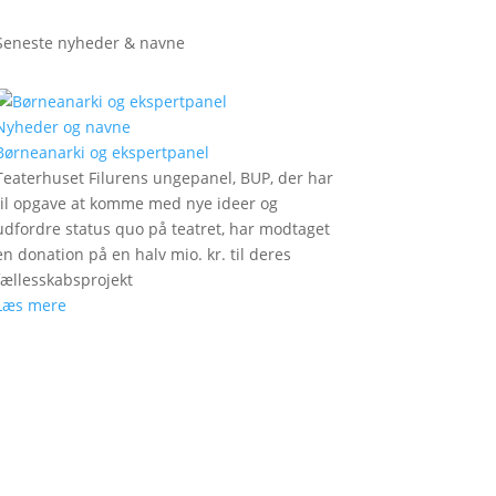
Seneste nyheder & navne
Nyheder og navne
Børneanarki og ekspertpanel
Teaterhuset Filurens ungepanel, BUP, der har
til opgave at komme med nye ideer og
udfordre status quo på teatret, har modtaget
en donation på en halv mio. kr. til deres
fællesskabsprojekt
Læs mere