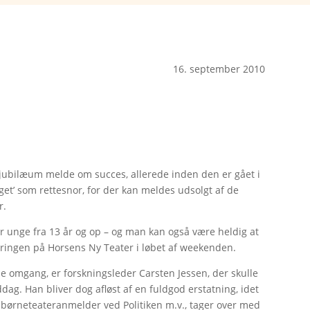
16. september 2010
s jubilæum melde om succes, allerede inden den er gået i
lget’ som rettesnor, for der kan meldes udsolgt af de
r.
r for unge fra 13 år og op – og man kan også være heldig at
everingen på Horsens Ny Teater i løbet af weekenden.
ne omgang, er forskningsleder Carsten Jessen, der skulle
ag. Han bliver dog afløst af en fuldgod erstatning, idet
re børneteateranmelder ved Politiken m.v., tager over med