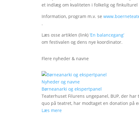
et indlæg om kvaliteten i folkelig og finkulture
Information, program m.v. se
www.boerneteate
.
Læs osse artiklen (link)
’En balancegang’
om festivalen og dens nye koordinator.
Flere nyheder & navne
Nyheder og navne
Børneanarki og ekspertpanel
Teaterhuset Filurens ungepanel, BUP, der har 
quo på teatret, har modtaget en donation på en
Læs mere