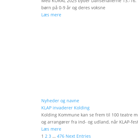
Med KORAL 2025 byder Dansehallerne 13.-16. fe
børn på 0-9 år og deres voksne
Læs mere
Nyheder og navne
KLAP invaderer Kolding
Kolding Kommune kan se frem til 100 teatre me
og arrangører fra ind- og udland, når KLAP-festi
Læs mere
1
2
3
…
476
Next Entries