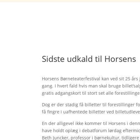
Sidste udkald til Horsens
Horsens Børneteaterfestival kan ved sit 25 år
gang. I hvert fald hvis man skal bruge billet’sa
gratis adgangskort til stort set alle forestillinge
Dog er der stadig få billetter til forestillinge
få fingre i uafhentede billetter ved billetudl
En der alligevel ikke kommer til Horsens i den
have holdt oplæg i debatforum lørdag eftermidd
Beth Juncker, professor i børnekultur, tidlige