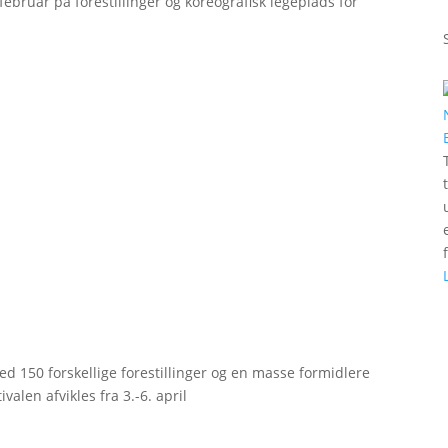
bruar på forestillinger og koreografisk legeplads for
d 150 forskellige forestillinger og en masse formidlere
valen afvikles fra 3.-6. april