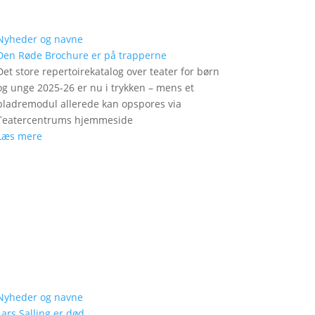
Nyheder og navne
Den Røde Brochure er på trapperne
Det store repertoirekatalog over teater for børn
og unge 2025-26 er nu i trykken – mens et
bladremodul allerede kan opspores via
Teatercentrums hjemmeside
Læs mere
Nyheder og navne
Lars Salling er død