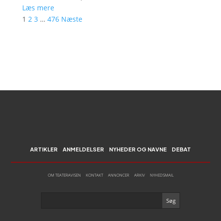
Læs mere
1
2
3
…
476
Næste
ARTIKLER
ANMELDELSER
NYHEDER OG NAVNE
DEBAT
OM TEATERAVISEN
KONTAKT
ANNONCER
ARKIV
NYHEDSMAIL