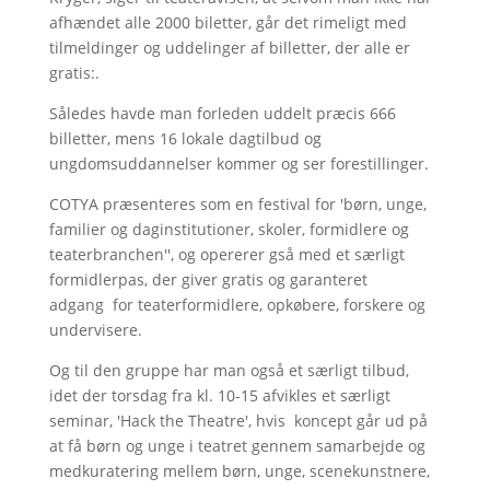
afhændet alle 2000 biletter, går det rimeligt med
tilmeldinger og uddelinger af billetter, der alle er
gratis:.
Således havde man forleden uddelt præcis 666
billetter, mens 16 lokale dagtilbud og
ungdomsuddannelser kommer og ser forestillinger.
COTYA præsenteres som en festival for 'børn, unge,
familier og daginstitutioner, skoler, formidlere og
teaterbranchen'', og opererer gså med et særligt
formidlerpas, der giver gratis og garanteret
adgang for teaterformidlere, opkøbere, forskere og
undervisere.
Og til den gruppe har man også et særligt tilbud,
idet der torsdag fra kl. 10-15 afvikles et særligt
seminar, 'Hack the Theatre', hvis koncept går ud på
at få børn og unge i teatret gennem samarbejde og
medkuratering mellem børn, unge, scenekunstnere,