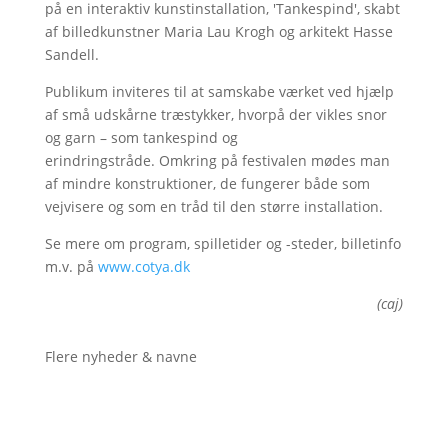
på en interaktiv kunstinstallation, 'Tankespind', skabt
af billedkunstner Maria Lau Krogh og arkitekt Hasse
Sandell.
Publikum inviteres til at samskabe værket ved hjælp
af små udskårne træstykker, hvorpå der vikles snor
og garn – som tankespind og
erindringstråde. Omkring på festivalen mødes man
af mindre konstruktioner, de fungerer både som
vejvisere og som en tråd til den større installation.
Se mere om program, spilletider og -steder, billetinfo
m.v. på
www.cotya.dk
(caj)
Flere nyheder & navne