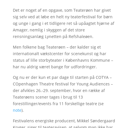
Det er noget af en opgave, som Teaterøen har givet
sig selv ved at løbe en helt ny teaterfestival for børn
og unge i gang i et tidligere ret så upåagtet hjørne af
Amager, nemlig i skyggen af det store
rensningsanlæg Lynetten på Refshaleøen.
Men folkene bag Teaterøen – der kalder sig et
internationalt vækstcenter for scenekunst og har
status af lille storbyteater i Københavns Kommune –
har nu aldrig været bange for udfordringer.
Og nu er der kun et par dage til starten på COTYA –
COpenhagen Theatre festival for Young Audiences –
der afvikles 26.-29. september, hvor en række af
Teaterøens scener tages i brug til 13
forestillinger/events fra 11 forskellige teatre (se
note
).
Festivalens energiske producent, Mikkel Søndergaard
Kryger, siger til teateravisen, at selvom man ikke har