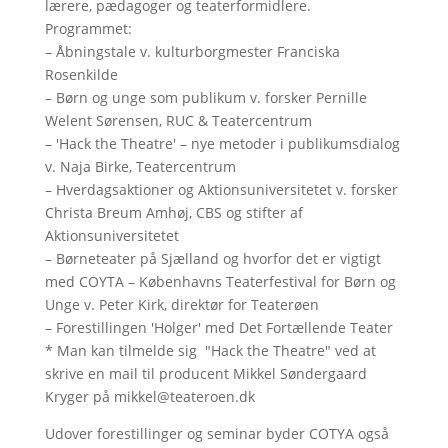
lærere, pædagoger og teaterformidlere.
Programmet:
– Åbningstale v. kulturborgmester Franciska
Rosenkilde
– Børn og unge som publikum v. forsker Pernille
Welent Sørensen, RUC & Teatercentrum
– 'Hack the Theatre' – nye metoder i publikumsdialog
v. Naja Birke, Teatercentrum
– Hverdagsaktioner og Aktionsuniversitetet v. forsker
Christa Breum Amhøj, CBS og stifter af
Aktionsuniversitetet
– Børneteater på Sjælland og hvorfor det er vigtigt
med COYTA – Københavns Teaterfestival for Børn og
Unge v. Peter Kirk, direktør for Teaterøen
– Forestillingen 'Holger' med Det Fortællende Teater
* Man kan tilmelde sig "Hack the Theatre" ved at
skrive en mail til producent Mikkel Søndergaard
Kryger på mikkel@teateroen.dk
Udover forestillinger og seminar byder COTYA også