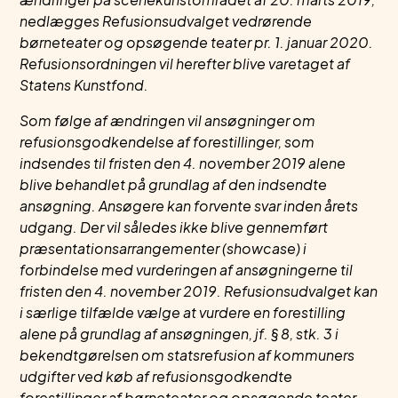
nedlægges Refusionsudvalget vedrørende
børneteater og opsøgende teater pr. 1. januar 2020.
Refusionsordningen vil herefter blive varetaget af
Statens Kunstfond.
Som følge af ændringen vil ansøgninger om
refusionsgodkendelse af forestillinger, som
indsendes til fristen den 4. november 2019 alene
blive behandlet på grundlag af den indsendte
ansøgning. Ansøgere kan forvente svar inden årets
udgang. Der vil således ikke blive gennemført
præsentationsarrangementer (showcase) i
forbindelse med vurderingen af ansøgningerne til
fristen den 4. november 2019. Refusionsudvalget kan
i særlige tilfælde vælge at vurdere en forestilling
alene på grundlag af ansøgningen, jf. § 8, stk. 3 i
bekendtgørelsen om statsrefusion af kommuners
udgifter ved køb af refusionsgodkendte
forestillinger af børneteater og opsøgende teater.