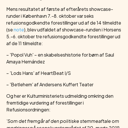
Mens resultatet af første af efterårets showcase-
runder i København 7.-8. oktober var seks
refusionsgodkendte forestillinger ud af de 14 tilmeldte
(se
note
), blev udfaldet af showcase-runden i Horsens
5.-6. oktober tre refusionsgodkendte forestillinger ud
af de 11 tilmeldte:
– 'Popol Vuh' – en skabelseshistorie for børn af Saul
Amaya Hernández
– 'Lods Hans' af HeartBeat I/S
– 'Betlehem' af Andersens Kuffert Teater
Og her er Kulturministeriets udmelding omkring den
fremtidige vurdering af forestillinger i
Refusionsordningen:
'Som det fremgår af den politiske stemmeaftale om
ændringer på scenekunstområdet af 20. marts 2019,