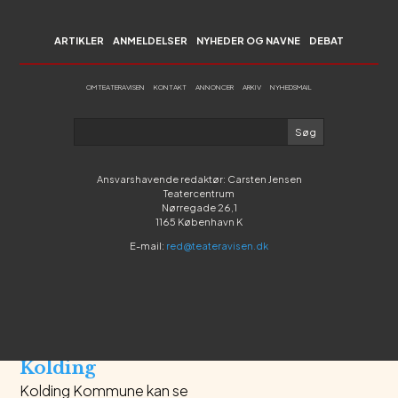
online-udgave
Læs mere
ARTIKLER
ANMELDELSER
NYHEDER OG NAVNE
DEBAT
OM TEATERAVISEN
KONTAKT
ANNONCER
ARKIV
NYHEDSMAIL
Nyheder og navne
Danseteaterfestival
for de mindste
Med KORAL 2025 byder
Dansehallerne 13.-16.
Ansvarshavende redaktør: Carsten Jensen
februar på forestillinger
Teatercentrum
og koreografisk
Nørregade 26,1
legeplads for børn på 0-9
1165 København K
år og deres voksne
E-mail:
red@teateravisen.dk
Læs mere
Nyheder og navne
KLAP invaderer
Kolding
Kolding Kommune kan se