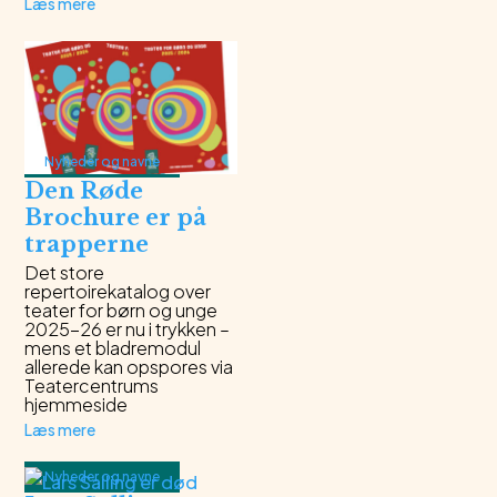
Læs mere
Nyheder og navne
Den Røde
Brochure er på
trapperne
Det store
repertoirekatalog over
teater for børn og unge
2025-26 er nu i trykken –
mens et bladremodul
allerede kan opspores via
Teatercentrums
hjemmeside
Læs mere
Nyheder og navne