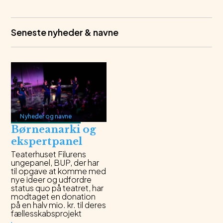
Seneste nyheder & navne
Nyheder og navne
Børneanarki og
ekspertpanel
Teaterhuset Filurens
ungepanel, BUP, der har
til opgave at komme med
nye ideer og udfordre
status quo på teatret, har
modtaget en donation
på en halv mio. kr. til deres
fællesskabsprojekt