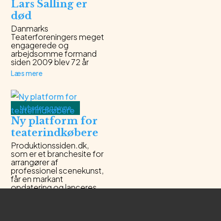
Lars Salling er
død
Danmarks
Teaterforeningers meget
engagerede og
arbejdsomme formand
siden 2009 blev 72 år
Læs mere
Nyheder og navne
Ny platform for
teaterindkøbere
Produktionssiden.dk,
som er et branchesite for
arrangører af
professionel scenekunst,
får en markant
opdatering og lanceres
25. februar som
TeaterGuiden, der også
rummer Den Røde
Brochures hidtidige