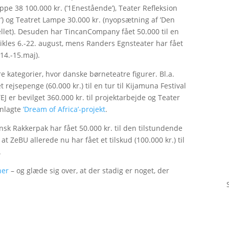
uppe 38 100.000 kr. (’1Enestående’), Teater Refleksion
’) og Teatret Lampe 30.000 kr. (nyopsætning af ’Den
tellet). Desuden har TincanCompany fået 50.000 til en
fvikles 6.-22. august, mens Randers Egnsteater har fået
 14.-15.maj).
 kategorier, hvor danske børneteatre figurer. Bl.a.
t rejsepenge (60.000 kr.) til en tur til Kijamuna Festival
er bevilget 360.000 kr. til projektarbejde og Teater
 anlagte
’Dream of Africa’-projekt
.
nsk Rakkerpak har fået 50.000 kr. til den tilstundende
at ZeBU allerede nu har fået et tilskud (100.000 kr.) til
.
her
– og glæde sig over, at der stadig er noget, der