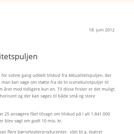
18. juni 2012
itetspuljen
or sidste gang uddelt tilskud fra Aktualitetspuljen, der
t man kan søge om støtte fra de to scenekunstpuljer til
året mod tidligere kun en. Til disse frister er det muligt
shorisont og der kan søges til både små og store
r 25 ansøgere fået tilsagn om tilskud på i alt 1.841.000
r blev søgt om godt 10 mio. kr.
man flere børneteaterproducenter, idet bl.a. teatret