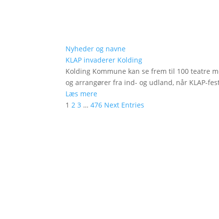
Nyheder og navne
KLAP invaderer Kolding
Kolding Kommune kan se frem til 100 teatre me
og arrangører fra ind- og udland, når KLAP-festi
Læs mere
1
2
3
…
476
Next Entries