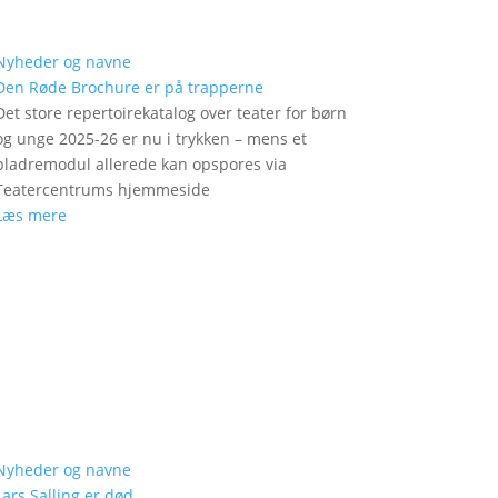
Nyheder og navne
Den Røde Brochure er på trapperne
Det store repertoirekatalog over teater for børn
og unge 2025-26 er nu i trykken – mens et
bladremodul allerede kan opspores via
Teatercentrums hjemmeside
Læs mere
Nyheder og navne
Lars Salling er død