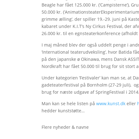
Beagle har fået 125.000 kr. (’Campisterne’), Gr
50.000 kr. (’AnimationsteaterEksperimentarium
grimme ælling’, der spiller 19.-29. juni på Kas
kabaret under K.I.T’s Ny Cirkus Festival, der a
26.000 kr. til en egnsteaterkonference (afholdt
I maj måned blev der også uddelt penge i andre
’International teaterudveksling’, hvor Batida fåe
på den japanske ø Okinawa, mens Dansk ASSITEJ 
Nordkraft har fået 50.000 til brug for sit stort
Under kategorien ’Festivaler’ kan man se, at Da
gadeteaterfestival på Bornholm (27-29 juli), og 
brug for næste udgave af SpringFestival i 2014
Man kan se hele listen på
www.kunst.dk
eller
hedder kunststøtte…
Flere nyheder & navne