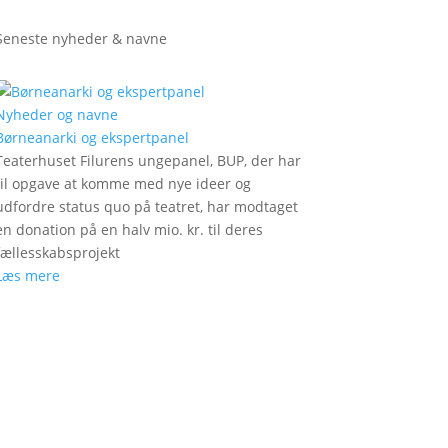
Seneste nyheder & navne
Nyheder og navne
Børneanarki og ekspertpanel
Teaterhuset Filurens ungepanel, BUP, der har
til opgave at komme med nye ideer og
udfordre status quo på teatret, har modtaget
en donation på en halv mio. kr. til deres
fællesskabsprojekt
Læs mere