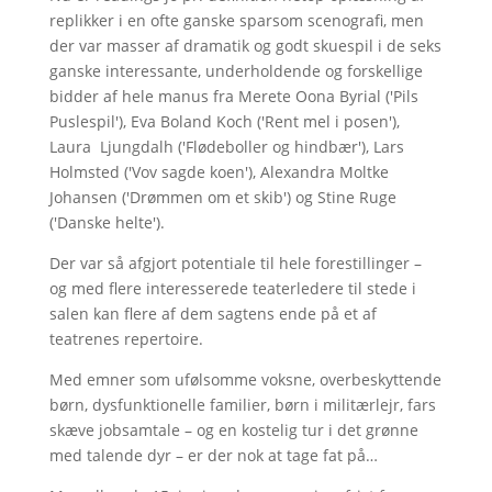
replikker i en ofte ganske sparsom scenografi, men
der var masser af dramatik og godt skuespil i de seks
ganske interessante, underholdende og forskellige
bidder af hele manus fra Merete Oona Byrial ('Pils
Puslespil'), Eva Boland Koch ('Rent mel i posen'),
Laura Ljungdalh ('Flødeboller og hindbær'), Lars
Holmsted ('Vov sagde koen'), Alexandra Moltke
Johansen ('Drømmen om et skib') og Stine Ruge
('Danske helte').
Der var så afgjort potentiale til hele forestillinger –
og med flere interesserede teaterledere til stede i
salen kan flere af dem sagtens ende på et af
teatrenes repertoire.
Med emner som ufølsomme voksne, overbeskyttende
børn, dysfunktionelle familier, børn i militærlejr, fars
skæve jobsamtale – og en kostelig tur i det grønne
med talende dyr – er der nok at tage fat på…