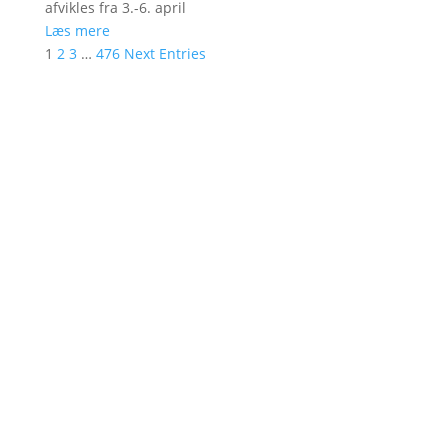
afvikles fra 3.-6. april
Læs mere
1
2
3
…
476
Next Entries