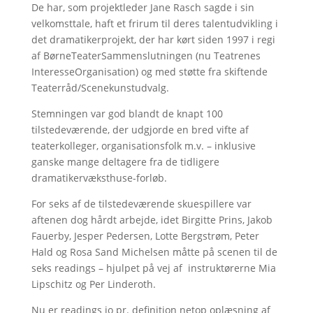
De har, som projektleder Jane Rasch sagde i sin
velkomsttale, haft et frirum til deres talentudvikling i
det dramatikerprojekt, der har kørt siden 1997 i regi
af BørneTeaterSammenslutningen (nu Teatrenes
InteresseOrganisation) og med støtte fra skiftende
Teaterråd/Scenekunstudvalg.
Stemningen var god blandt de knapt 100
tilstedeværende, der udgjorde en bred vifte af
teaterkolleger, organisationsfolk m.v. – inklusive
ganske mange deltagere fra de tidligere
dramatikervæksthuse-forløb.
For seks af de tilstedeværende skuespillere var
aftenen dog hårdt arbejde, idet Birgitte Prins, Jakob
Fauerby, Jesper Pedersen, Lotte Bergstrøm, Peter
Hald og Rosa Sand Michelsen måtte på scenen til de
seks readings – hjulpet på vej af instruktørerne Mia
Lipschitz og Per Linderoth.
Nu er readings jo pr. definition netop oplæsning af