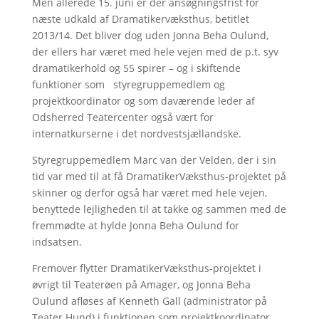
Men allerede 15. juni er der ansøgningsfrist for
næste udkald af Dramatikervæksthus, betitlet
2013/14. Det bliver dog uden Jonna Beha Oulund,
der ellers har været med hele vejen med de p.t. syv
dramatikerhold og 55 spirer – og i skiftende
funktioner som styregruppemedlem og
projektkoordinator og som daværende leder af
Odsherred Teatercenter også vært for
internatkurserne i det nordvestsjællandske.
Styregruppemedlem Marc van der Velden, der i sin
tid var med til at få DramatikerVæksthus-projektet på
skinner og derfor også har været med hele vejen,
benyttede lejligheden til at takke og sammen med de
fremmødte at hylde Jonna Beha Oulund for
indsatsen.
Fremover flytter DramatikerVæksthus-projektet i
øvrigt til Teaterøen på Amager, og Jonna Beha
Oulund afløses af Kenneth Gall (administrator på
Teater Hund) i funktionen som projektkoordinator.