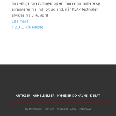
forskellige forestillinger og en masse formidlere og
arrangører fra ind- og udland, når KLAP-festivalen
afvikles fra 3.-6. april
Læs mere
1
2
3
…
476
Næste
ARTIKLER
ANMELDELSER
NYHEDER OG NAVNE
DEBAT
OM TEATERAVISEN
KONTAKT
ANNONCER
ARKIV
NYHEDSMAIL