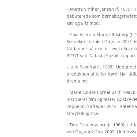
- Anette Vinther Jensen (f. 1970):
debuterede som børnebogsforfatter
kat' og Sifs mod'.
- Gaia Victoria Muñoz Rosberg (f.
Scenekunstskole i Odense 2007. Har 
Uddannet på master level i Suzuk
ISCOT ved Tadashi Suzuki i Japan.
- Julie Ravnhøj (f. 1988): Uddannet
produktion af tv for børn. Har tidl
drama mv.
- Marie Louise Cornelius (f. 1982):
instrueret film og teater og skreve
Zeppelin. Stiftede i 2015 Teater 
storytelling m.v.
- Tine Grauengaard (f. 1969): Udda
ved Opgang2 2fra 2002. Underviser 