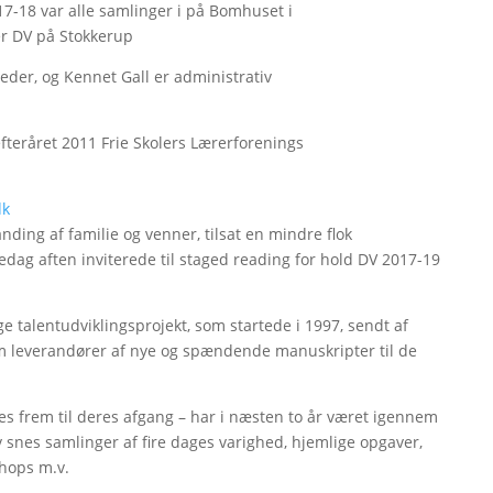
7-18 var alle samlinger i på Bomhuset i
er DV på Stokkerup
leder, og Kennet Gall er administrativ
teråret 2011 Frie Skolers Lærerforenings
dk
nding af familie og venner, tilsat en mindre flok
redag aften inviterede til staged reading for hold DV 2017-19
 talentudviklingsprojekt, som startede i 1997, sendt af
som leverandører af nye og spændende manuskripter til de
es frem til deres afgang – har i næsten to år været igennem
lv snes samlinger af fire dages varighed, hjemlige opgaver,
shops m.v.