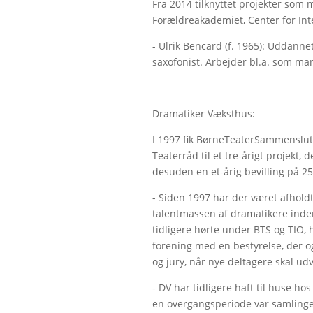
Fra 2014 tilknyttet projekter som 
Forældreakademiet, Center for Int
- Ulrik Bencard (f. 1965): Uddann
saxofonist. Arbejder bl.a. som man
Dramatiker Væksthus:
I 1997 fik BørneTeaterSammenslutn
Teaterråd til et tre-årigt projekt, 
desuden en et-årig bevilling på 25
- Siden 1997 har der været afholdt
talentmassen af dramatikere inde
tidligere hørte under BTS og TIO,
forening med en bestyrelse, der 
og jury, når nye deltagere skal u
- DV har tidligere haft til huse h
en overgangsperiode var samling