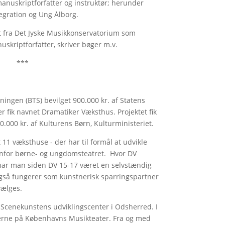
manuskriptforfatter og instruktør; herunder
egration og Ung Ålborg.
et fra Det Jyske Musikkonservatorium som
uskriptforfatter, skriver bøger m.v.
***
ingen (BTS) bevilget 900.000 kr. af Statens
der fik navnet Dramatiker Væksthus. Projektet fik
0.000 kr. af Kulturens Børn, Kulturministeriet.
 11 væksthuse - der har til formål at udvikle
nfor børne- og ungdomsteatret. Hvor DV
 har man siden DV 15-17 været en selvstændig
også fungerer som kunstnerisk sparringspartner
dvælges.
os Scenekunstens udviklingscenter i Odsherred. I
erne på Københavns Musikteater. Fra og med