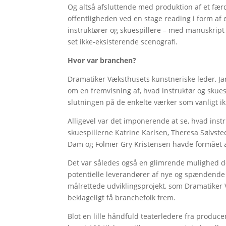
Og altså afsluttende med produktion af et færdi
offentligheden ved en stage reading i form af 
instruktører og skuespillere – med manuskript 
set ikke-eksisterende scenografi.
Hvor var branchen?
Dramatiker Væksthusets kunstneriske leder, Jane
om en fremvisning af, hvad instruktør og skuesp
slutningen på de enkelte værker som vanligt ikk
Alligevel var det imponerende at se, hvad inst
skuespillerne Katrine Karlsen, Theresa Sølvste
Dam og Folmer Gry Kristensen havde formået a
Det var således også en glimrende mulighed det
potentielle leverandører af nye og spændende
målrettede udviklingsprojekt, som Dramatiker
beklageligt få branchefolk frem.
Blot en lille håndfuld teaterledere fra produ