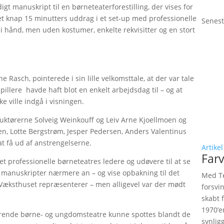
gt manuskript til en børneteaterforestilling, der vises for
et knap 15 minutters uddrag i et set-up med professionelle
Senest
i hånd, men uden kostumer, enkelte rekvisitter og en stort
 Rasch, pointerede i sin lille velkomsttale, at der var tale
illere havde haft blot en enkelt arbejdsdag til – og at
e ville indgå i visningen.
ruktørerne Solveig Weinkouff og Leiv Arne Kjoellmoen og
en, Lotte Bergstrøm, Jesper Pedersen, Anders Valentinus
t få ud af anstrengelserne.
Artikel
Farv
 professionelle børneteatres ledere og udøvere til at se
 manuskripter nærmere an – og vise opbakning til det
Med Te
 Væksthuset repræsenterer – men alligevel var der mødt
forsvi
skabt 
1970’e
cerende børne- og ungdomsteatre kunne spottes blandt de
synlig