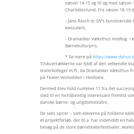
sæson 14-15 og til og med sæson 1
Charlottenlund. Fra sæson 18-19 
- Jane Rasch er DV's kunstneriske 
konsulent.
- Dramatiker Væksthus modtog i ef
Børnekulturpris.
* Se mere på
https://www.dvhus.
Tilskuerrækkerne var fyldt af den velkendte bla
teaterkolleger m.fl., da Dramatiker Væksthus f
på Teater Vestvolden i Hvidovre.
Dermed blev hold nummer 11 fra det succesrige
sted til en forhåbentlig interessant fremtid 
danske børne- og ungdomsteatre.
De seks spirer – som eleverne på holdene kald
et projektforløb, der bl.a. har indeholdt en ha
besøg på de store børneteaterfestivaler, work