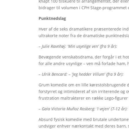
knapt 100 tilskuere til arrangementet, der elle
bidrager til volumen i CPH Stage-programmet o
Punktnedslag
Hver af de seks dramatikere præsenterede ind
ultrakorte noter fra de dramatiske punktnedsl
– Julie Ravnhøj: 'Min usynlige ven' (fra 9 år):
Bevægende venskabsdrama, der forgår i et hos
for alle andre usynlige – ven må forlade ham
– Ulrik Bencard: – 'Jeg hedder Villum' (fra 9 år):
Grum komedie om en lille kørestolsbrugende dre
forstyrret og intimideret af sin irriterende o
frustration maltrakterer en række Lego-figur
– Gaia Victoria Muñoz Rosberg: 'I vejen' (7-12 år):
Absurd fysisk komedie med brutale undertoner:
undviger enhver nærkontakt med deres barn, so