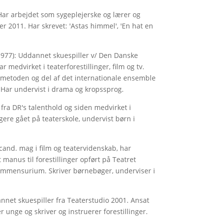
 Har arbejdet som sygeplejerske og lærer og
 2011. Har skrevet: 'Astas himmel', 'En hat en
 1977): Uddannet skuespiller v/ Den Danske
medvirket i teaterforestillinger, film og tv.
imetoden og del af det internationale ensemble
 Har undervist i drama og kropssprog.
 fra DR's talenthold og siden medvirket i
igere gået på teaterskole, undervist børn i
 cand. mag i film og teatervidenskab, har
t manus til forestillinger opført på Teatret
Sammensurium. Skriver børnebøger, underviser i
nnet skuespiller fra Teaterstudio 2001. Ansat
unge og skriver og instruerer forestillinger.