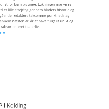
unst for børn og unge. Lukningen markeres
d et lille strejftog gennem bladets historie og
fgående redaktørs taksomme punktnedslag
gennem næsten 40 år at have fulgt et unikt og
skabsorienteret teaterliv.
ere
 i Kolding