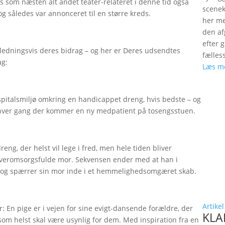
rs som næsten alt andet teater-relateret i denne tid også
scenek
g således var annonceret til en større kreds.
her me
den a
efter 
ledningsvis deres bidrag – og her er Deres udsendtes
fælles
ag:
Læs m
pitalsmiljø omkring en handicappet dreng, hvis bedste – og
, hver gang der kommer en ny medpatient på tosengsstuen.
ng, der helst vil lege i fred, men hele tiden bliver
g overomsorgsfulde mor. Sekvensen ender med at han i
er og spærrer sin mor inde i et hemmelighedsomgæret skab.
Artikel
 En pige er i vejen for sine evigt-dansende forældre, der
KLAP
m helst skal være usynlig for dem. Med inspiration fra en