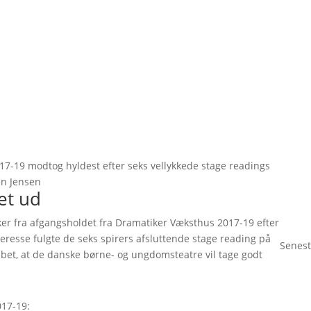
017-19 modtog hyldest efter seks vellykkede stage readings
en Jensen
et ud
rker fra afgangsholdet fra Dramatiker Væksthus 2017-19 efter
teresse fulgte de seks spirers afsluttende stage reading på
Senest
håbet, at de danske børne- og ungdomsteatre vil tage godt
17-19: