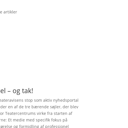
e artikler
el – og tak!
ateravisens stop som aktiv nyhedsportal
nder en af de tre bærende søjler, der blev
for Teatercentrums virke fra starten af
rne: Et medie med specifik fokus på
gørelse og formidling af professionel