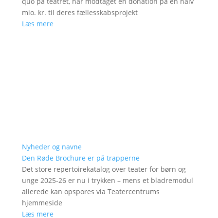
quo på teatret, har modtaget en donation på en halv
mio. kr. til deres fællesskabsprojekt
Læs mere
Nyheder og navne
Den Røde Brochure er på trapperne
Det store repertoirekatalog over teater for børn og
unge 2025-26 er nu i trykken – mens et bladremodul
allerede kan opspores via Teatercentrums
hjemmeside
Læs mere