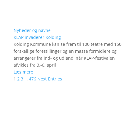
Nyheder og navne
KLAP invaderer Kolding
Kolding Kommune kan se frem til 100 teatre med 150
forskellige forestillinger og en masse formidlere og
arrangører fra ind- og udland, når KLAP-festivalen
afvikles fra 3.-6. april
Læs mere
1
2
3
…
476
Next Entries