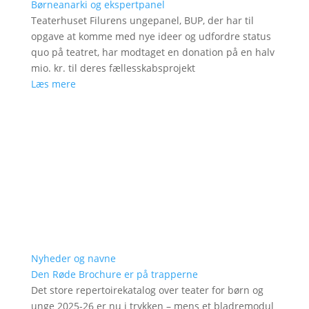
Børneanarki og ekspertpanel
Teaterhuset Filurens ungepanel, BUP, der har til
opgave at komme med nye ideer og udfordre status
quo på teatret, har modtaget en donation på en halv
mio. kr. til deres fællesskabsprojekt
Læs mere
Nyheder og navne
Den Røde Brochure er på trapperne
Det store repertoirekatalog over teater for børn og
unge 2025-26 er nu i trykken – mens et bladremodul