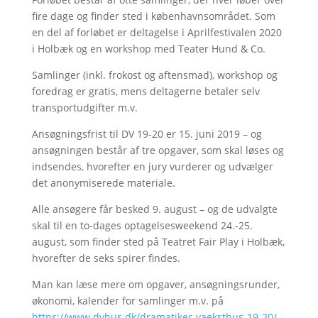
fire dage og finder sted i københavnsområdet. Som
en del af forløbet er deltagelse i Aprilfestivalen 2020
i Holbæk og en workshop med Teater Hund & Co.
Samlinger (inkl. frokost og aftensmad), workshop og
foredrag er gratis, mens deltagerne betaler selv
transportudgifter m.v.
Ansøgningsfrist til DV 19-20 er 15. juni 2019 – og
ansøgningen består af tre opgaver, som skal løses og
indsendes, hvorefter en jury vurderer og udvælger
det anonymiserede materiale.
Alle ansøgere får besked 9. august – og de udvalgte
skal til en to-dages optagelsesweekend 24.-25.
august, som finder sted på Teatret Fair Play i Holbæk,
hvorefter de seks spirer findes.
Man kan læse mere om opgaver, ansøgningsrunder,
økonomi, kalender for samlinger m.v. på
https://www.dvhus.dk/dramatiker-vaeksthus-19-20/