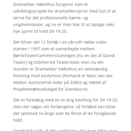
Dramatiker Væksthus fungerer som et
udviklingsprojekt for dramatikerspirer med lyst til at
skrive for det professionelle børne- og
ungdomsteater, og nu er man klar til at optage seks
nye spirer til hold DV 19-20.
Det bliver det 12 forløb i en ubrudt række siden
starten i 1997 som et samarbejde mellem
BørneTeaterSammenslutningen (nu en del af Dansk
Teater) og Odsherred Teaterskole, men nu om
stunder er Dramatiker Væksthus en selvstændig
forening med bestyrelse (formand er Marc van der
Velden, kunstnerisk leder på ZeBU) og støttet af
Projektestøtteudvalget for Scenekunst.
Det er foreløbig med en et-årig bevilling for DV 19-20,
men der søges om forlængelse, så forløbet kan blive
det optimale to-årige som de fleste af de foregående
hold.
Forløbet består af otte samlinger, der hver løber over