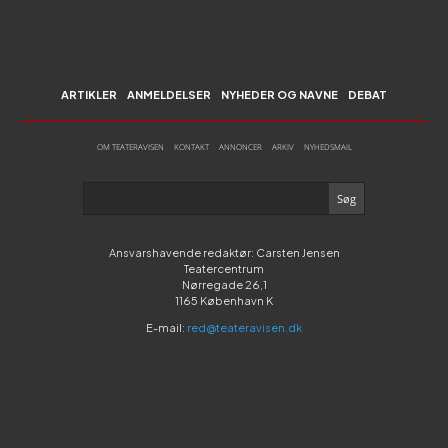
ARTIKLER
ANMELDELSER
NYHEDER OG NAVNE
DEBAT
OM TEATERAVISEN
KONTAKT
ANNONCER
ARKIV
NYHEDSMAIL
Ansvarshavende redaktør: Carsten Jensen
Teatercentrum
Nørregade 26,1
1165 København K
E-mail:
red@teateravisen.dk