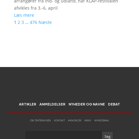
arrangører fra ind- og udland, når KLAP-festivalen
afvikles fra 3.-6. april
Læs mere
1
2
3
…
476
Næste
ARTIKLER
ANMELDELSER
NYHEDER OG NAVNE
DEBAT
OM TEATERAVISEN
KONTAKT
ANNONCER
ARKIV
NYHEDSMAIL