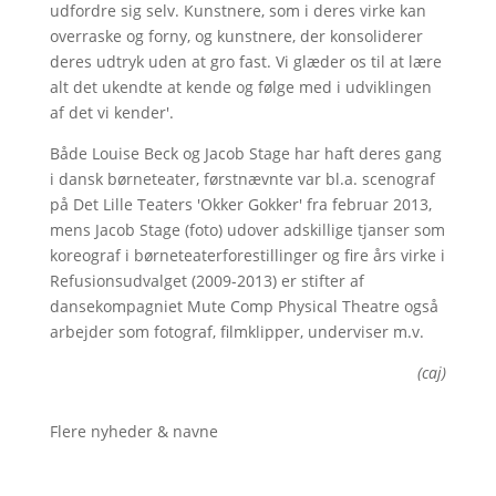
udfordre sig selv. Kunstnere, som i deres virke kan
overraske og forny, og kunstnere, der konsoliderer
deres udtryk uden at gro fast. Vi glæder os til at lære
alt det ukendte at kende og følge med i udviklingen
af det vi kender'.
Både Louise Beck og Jacob Stage har haft deres gang
i dansk børneteater, førstnævnte var bl.a. scenograf
på Det Lille Teaters 'Okker Gokker' fra februar 2013,
mens Jacob Stage (foto) udover adskillige tjanser som
koreograf i børneteaterforestillinger og fire års virke i
Refusionsudvalget (2009-2013) er stifter af
dansekompagniet Mute Comp Physical Theatre også
arbejder som fotograf, filmklipper, underviser m.v.
(caj)
Flere nyheder & navne