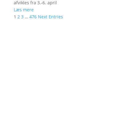
afvikles fra 3.-6. april
Læs mere
1
2
3
…
476
Next Entries