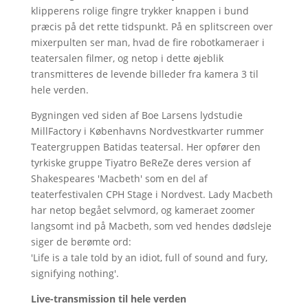
klipperens rolige fingre trykker knappen i bund
præcis på det rette tidspunkt. På en splitscreen over
mixerpulten ser man, hvad de fire robotkameraer i
teatersalen filmer, og netop i dette øjeblik
transmitteres de levende billeder fra kamera 3 til
hele verden.
Bygningen ved siden af Boe Larsens lydstudie
MillFactory i Københavns Nordvestkvarter rummer
Teatergruppen Batidas teatersal. Her opfører den
tyrkiske gruppe Tiyatro BeReZe deres version af
Shakespeares 'Macbeth' som en del af
teaterfestivalen CPH Stage i Nordvest. Lady Macbeth
har netop begået selvmord, og kameraet zoomer
langsomt ind på Macbeth, som ved hendes dødsleje
siger de berømte ord:
'Life is a tale told by an idiot, full of sound and fury,
signifying nothing'.
Live-transmission til hele verden