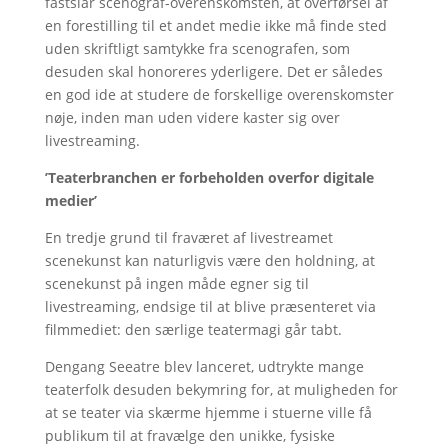
fastslår scenograf-overenskomsten, at overførsel af
en forestilling til et andet medie ikke må finde sted
uden skriftligt samtykke fra scenografen, som
desuden skal honoreres yderligere. Det er således
en god ide at studere de forskellige overenskomster
nøje, inden man uden videre kaster sig over
livestreaming.
’Teaterbranchen er forbeholden overfor digitale
medier’
En tredje grund til fraværet af livestreamet
scenekunst kan naturligvis være den holdning, at
scenekunst på ingen måde egner sig til
livestreaming, endsige til at blive præsenteret via
filmmediet: den særlige teatermagi går tabt.
Dengang Seeatre blev lanceret, udtrykte mange
teaterfolk desuden bekymring for, at muligheden for
at se teater via skærme hjemme i stuerne ville få
publikum til at fravælge den unikke, fysiske