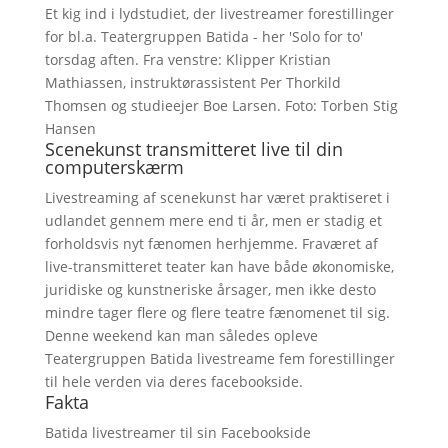
Et kig ind i lydstudiet, der livestreamer forestillinger
for bl.a. Teatergruppen Batida - her 'Solo for to'
torsdag aften. Fra venstre: Klipper Kristian
Mathiassen, instruktørassistent Per Thorkild
Thomsen og studieejer Boe Larsen. Foto: Torben Stig
Hansen
Scenekunst transmitteret live til din
computerskærm
Livestreaming af scenekunst har været praktiseret i
udlandet gennem mere end ti år, men er stadig et
forholdsvis nyt fænomen herhjemme. Fraværet af
live-transmitteret teater kan have både økonomiske,
juridiske og kunstneriske årsager, men ikke desto
mindre tager flere og flere teatre fænomenet til sig.
Denne weekend kan man således opleve
Teatergruppen Batida livestreame fem forestillinger
til hele verden via deres facebookside.
Fakta
Batida livestreamer til sin Facebookside