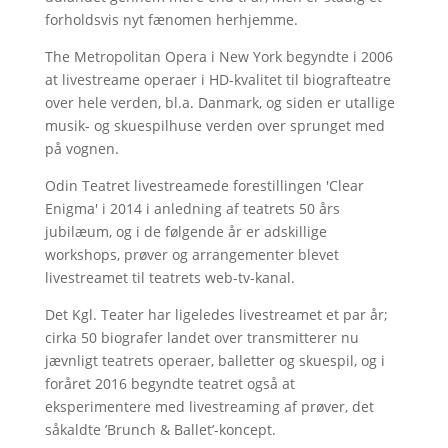
forholdsvis nyt fænomen herhjemme.
The Metropolitan Opera i New York begyndte i 2006
at livestreame operaer i HD-kvalitet til biografteatre
over hele verden, bl.a. Danmark, og siden er utallige
musik- og skuespilhuse verden over sprunget med
på vognen.
Odin Teatret livestreamede forestillingen 'Clear
Enigma' i 2014 i anledning af teatrets 50 års
jubilæum, og i de følgende år er adskillige
workshops, prøver og arrangementer blevet
livestreamet til teatrets web-tv-kanal.
Det Kgl. Teater har ligeledes livestreamet et par år;
cirka 50 biografer landet over transmitterer nu
jævnligt teatrets operaer, balletter og skuespil, og i
foråret 2016 begyndte teatret også at
eksperimentere med livestreaming af prøver, det
såkaldte ’Brunch & Ballet’-koncept.