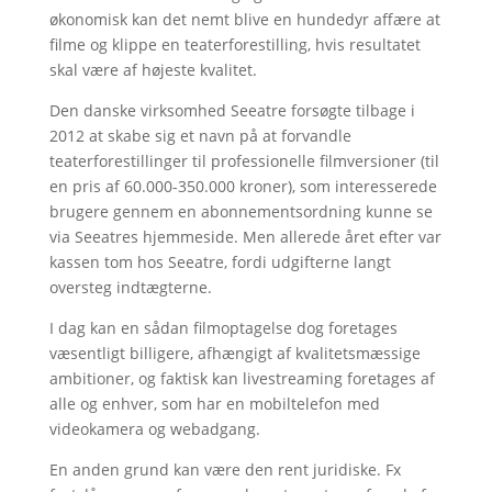
økonomisk kan det nemt blive en hundedyr affære at
filme og klippe en teaterforestilling, hvis resultatet
skal være af højeste kvalitet.
Den danske virksomhed Seeatre forsøgte tilbage i
2012 at skabe sig et navn på at forvandle
teaterforestillinger til professionelle filmversioner (til
en pris af 60.000-350.000 kroner), som interesserede
brugere gennem en abonnementsordning kunne se
via Seeatres hjemmeside. Men allerede året efter var
kassen tom hos Seeatre, fordi udgifterne langt
oversteg indtægterne.
I dag kan en sådan filmoptagelse dog foretages
væsentligt billigere, afhængigt af kvalitetsmæssige
ambitioner, og faktisk kan livestreaming foretages af
alle og enhver, som har en mobiltelefon med
videokamera og webadgang.
En anden grund kan være den rent juridiske. Fx