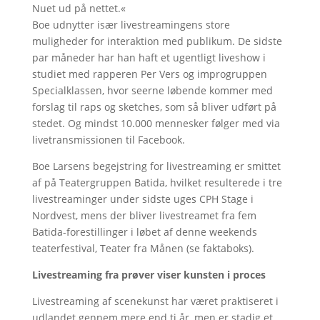
Nuet ud på nettet.«
Boe udnytter især livestreamingens store
muligheder for interaktion med publikum. De sidste
par måneder har han haft et ugentligt liveshow i
studiet med rapperen Per Vers og improgruppen
Specialklassen, hvor seerne løbende kommer med
forslag til raps og sketches, som så bliver udført på
stedet. Og mindst 10.000 mennesker følger med via
livetransmissionen til Facebook.
Boe Larsens begejstring for livestreaming er smittet
af på Teatergruppen Batida, hvilket resulterede i tre
livestreaminger under sidste uges CPH Stage i
Nordvest, mens der bliver livestreamet fra fem
Batida-forestillinger i løbet af denne weekends
teaterfestival, Teater fra Månen (se faktaboks).
Livestreaming fra prøver viser kunsten i proces
Livestreaming af scenekunst har været praktiseret i
udlandet gennem mere end ti år, men er stadig et