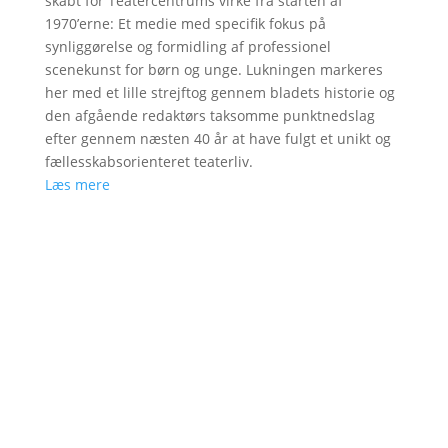
skabt for Teatercentrums virke fra starten af
1970’erne: Et medie med specifik fokus på
synliggørelse og formidling af professionel
scenekunst for børn og unge. Lukningen markeres
her med et lille strejftog gennem bladets historie og
den afgående redaktørs taksomme punktnedslag
efter gennem næsten 40 år at have fulgt et unikt og
fællesskabsorienteret teaterliv.
Læs mere