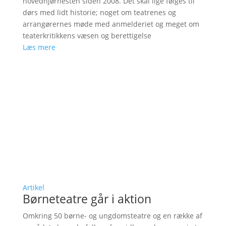
hovedhjørnesten siden 2008. Det skal lige følges til
dørs med lidt historie; noget om teatrenes og
arrangørernes møde med anmelderiet og meget om
teaterkritikkens væsen og berettigelse
Læs mere
Artikel
Børneteatre går i aktion
Omkring 50 børne- og ungdomsteatre og en række af