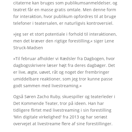
citaterne kan bruges som publikumsanmeldelser, og
teatret får en masse gratis omtale. Men denne form
for interaktion, hvor publikum opfordres til at bruge
telefoner i teatersalen, er naturligvis kontroversiel.
»Jeg ser et stort potentiale i forhold til interaktionen,
men det kræver den rigtige forestilling,« siger Lene
Struck-Madsen
»Til februar afholder vi Rædsler fra Dagbogen, hvor
dagbogsskrivere læser højt fra deres dagbøger. Det
er live, ægte, uøvet, råt og noget der frembringer
umiddelbare reaktioner, som jeg tror kunne passe
godt sammen med livestreaming.«
Også Søren Zacho Ruby, skuespiller og teaterleder i
Det Kommende Teater, tror på ideen. Han har
tidligere flirtet med livestreaming i sin forestilling
'Min digitale virkelighed' fra 2013 og har seriøst
overvejet at livestreame flere af sine forestillinger.