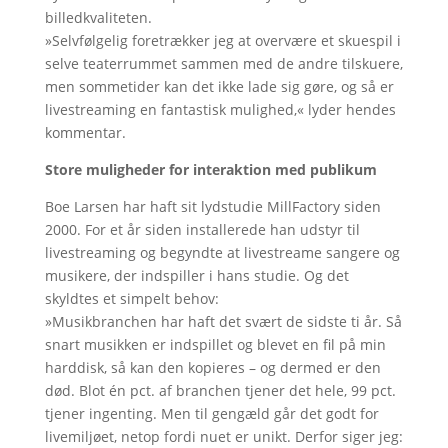
billedkvaliteten.
»Selvfølgelig foretrækker jeg at overvære et skuespil i
selve teaterrummet sammen med de andre tilskuere,
men sommetider kan det ikke lade sig gøre, og så er
livestreaming en fantastisk mulighed,« lyder hendes
kommentar.
Store muligheder for interaktion med publikum
Boe Larsen har haft sit lydstudie MillFactory siden
2000. For et år siden installerede han udstyr til
livestreaming og begyndte at livestreame sangere og
musikere, der indspiller i hans studie. Og det
skyldtes et simpelt behov:
»Musikbranchen har haft det svært de sidste ti år. Så
snart musikken er indspillet og blevet en fil på min
harddisk, så kan den kopieres – og dermed er den
død. Blot én pct. af branchen tjener det hele, 99 pct.
tjener ingenting. Men til gengæld går det godt for
livemiljøet, netop fordi nuet er unikt. Derfor siger jeg: