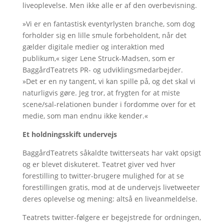
liveoplevelse. Men ikke alle er af den overbevisning.
»Vi er en fantastisk eventyrlysten branche, som dog
forholder sig en lille smule forbeholdent, når det
gælder digitale medier og interaktion med
publikum,« siger Lene Struck-Madsen, som er
BaggårdTeatrets PR- og udviklingsmedarbejder.
»Det er en ny tangent, vi kan spille på, og det skal vi
naturligvis gøre. Jeg tror, at frygten for at miste
scene/sal-relationen bunder i fordomme over for et
medie, som man endnu ikke kender.«
Et holdningsskift undervejs
BaggårdTeatrets såkaldte twitterseats har vakt opsigt
og er blevet diskuteret. Teatret giver ved hver
forestilling to twitter-brugere mulighed for at se
forestillingen gratis, mod at de undervejs livetweeter
deres oplevelse og mening: altså en liveanmeldelse.
Teatrets twitter-følgere er begejstrede for ordningen,