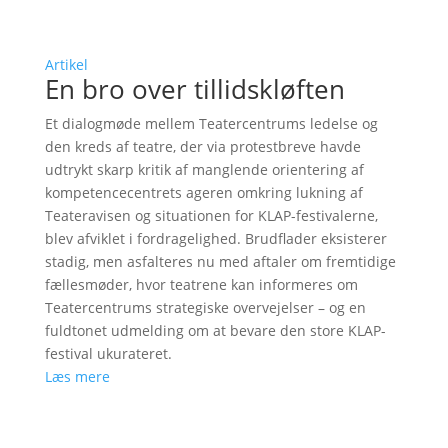
Artikel
En bro over tillidskløften
Et dialogmøde mellem Teatercentrums ledelse og
den kreds af teatre, der via protestbreve havde
udtrykt skarp kritik af manglende orientering af
kompetencecentrets ageren omkring lukning af
Teateravisen og situationen for KLAP-festivalerne,
blev afviklet i fordragelighed. Brudflader eksisterer
stadig, men asfalteres nu med aftaler om fremtidige
fællesmøder, hvor teatrene kan informeres om
Teatercentrums strategiske overvejelser – og en
fuldtonet udmelding om at bevare den store KLAP-
festival ukurateret.
Læs mere