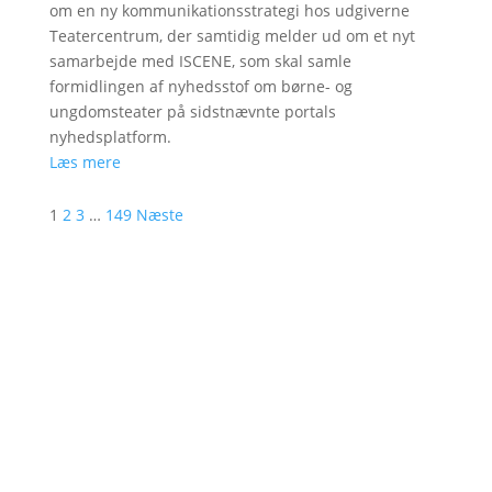
om en ny kommunikationsstrategi hos udgiverne
Teatercentrum, der samtidig melder ud om et nyt
samarbejde med ISCENE, som skal samle
formidlingen af nyhedsstof om børne- og
ungdomsteater på sidstnævnte portals
nyhedsplatform.
Læs mere
1
2
3
…
149
Næste