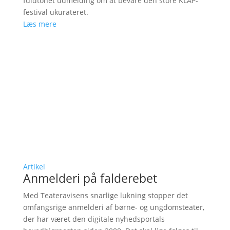
fuldtonet udmelding om at bevare den store KLAP-
festival ukurateret.
Læs mere
Artikel
Anmelderi på falderebet
Med Teateravisens snarlige lukning stopper det
omfangsrige anmelderi af børne- og ungdomsteater,
der har været den digitale nyhedsportals