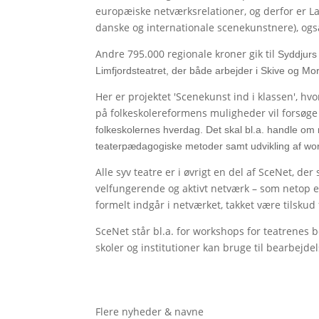
europæiske netværksrelationer, og derfor er L
danske og internationale scenekunstnere), også
Andre 795.000 regionale kroner gik til
Syddjurs
Limfjordsteatret, der både arbejder i Skive og 
Her er projektet 'Scenekunst ind i klassen', hv
på folkeskolereformens muligheder vil forsøge
folkeskolernes hverdag. Det skal bl.a. handle om
teaterpædagogiske metoder samt udvikling af wor
Alle syv teatre er i øvrigt en del af SceNet, de
velfungerende og aktivt netværk – som netop er
formelt indgår i netværket, takket være tilskud
SceNet står bl.a. for workshops for teatrenes 
skoler og institutioner kan bruge til bearbejde
Flere nyheder & navne