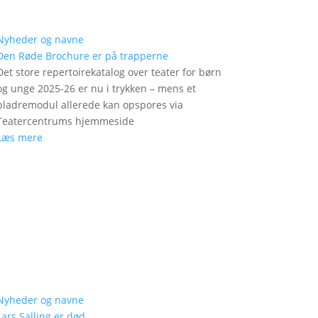
Nyheder og navne
Den Røde Brochure er på trapperne
Det store repertoirekatalog over teater for børn
og unge 2025-26 er nu i trykken – mens et
bladremodul allerede kan opspores via
Teatercentrums hjemmeside
Læs mere
Nyheder og navne
Lars Salling er død