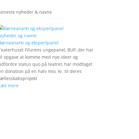
Seneste nyheder & navne
Nyheder og navne
Børneanarki og ekspertpanel
Teaterhuset Filurens ungepanel, BUP, der har
til opgave at komme med nye ideer og
udfordre status quo på teatret, har modtaget
en donation på en halv mio. kr. til deres
fællesskabsprojekt
Læs mere