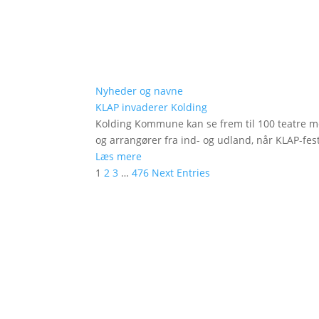
Nyheder og navne
KLAP invaderer Kolding
Kolding Kommune kan se frem til 100 teatre me
og arrangører fra ind- og udland, når KLAP-festi
Læs mere
1
2
3
…
476
Next Entries