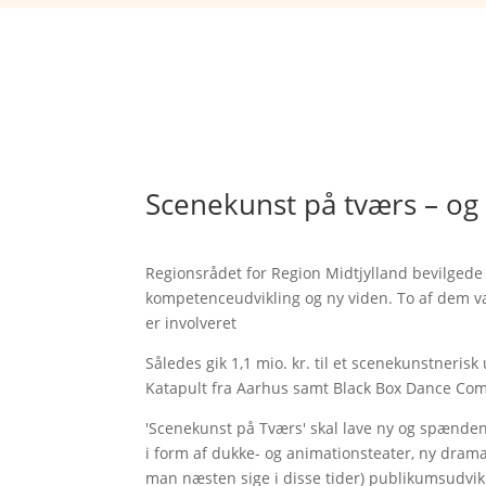
Scenekunst på tværs – og 
Regionsrådet for Region Midtjylland bevilgede f
kompetenceudvikling og ny viden. To af dem v
er involveret
Således gik 1,1 mio. kr. til et scenekunstneris
Katapult fra Aarhus samt Black Box Dance Com
'Scenekunst på Tværs' skal lave ny og spænden
i form af dukke- og animationsteater, ny drama
man næsten sige i disse tider) publikumsudvik