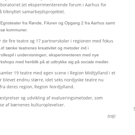
aboratoriet (et eksperimenterende forum i Aarhus for
 tilknyttet samarbejdsprojektet.
 Egnsteater fra Rønde, Filuren og Opgang 2 fra Aarhus samt
Morsø kommuner.
or de fire teatre og 17 partnerskoler i regionen med fokus
 at
tænke teatrenes kreativitet og metoder ind i
 rollespil i undervisningen, eksperimenteren med nye
kshops med henblik på at udtrykke sig på sociale medier.
r samler 19 teatre med egen scene i Region Midtjylland i et
 blevet endnu større, idet seks nordjyske teatre nu
 fra deres region, Region Nordjylland.
bestyrelser og udvikling af evalueringsmetoder, som
lse af børnenes kulturoplevelser.
(caj)