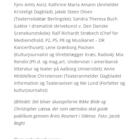
Fyns Amts Avis); Kathrine Maria Amann (Anmelder
Kristeligt Dagblad); Jakob Steen Olsen
(Teaterredaktør Berlingske); Sandra Theresa Buch
(Lektor i dramatisk skrivekunst v. Den Danske
Scenekunstskole); Ralf Richardt Strøbech (Chef for
Medieindhold, P2, P5, P8 og Musikariet – DR
Koncerthuset); Lene Grønborg Poulsen
(Kulturjournalist og tilrettelægger Kræs, Radio4); Mia
Rendix (Ph.d. og mag.art. Underviser i amerikansk
litteratur og teater på Aalborg Universitet); Anne
Middelboe Christensen (Teateranmelder Dagbladet
Information og Teateravisen og Me Lund (Forfatter og
kulturjournalist)
(Billedet: Det bliver skuespillerne Rikke Bilde og
Christopher Læssø, der som værtsduo skal guide
publikum gennem Årets Reumert i Odense. Foto: Jacob
Bogh)