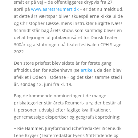
småt er på vej – de offentliggøres drypvis fra 27.
april på
www.aaretsreumert.dk
– er det nu meldt ud,
at dette års værtspar bliver skuespillerne Rikke Bilde
og Christopher Læssø, mens instruktør Birgitte Næss-
Schmidt står bag årets show, som samtidig bliver en
del af fejringen af jubilæumsåret for Dansk Teater
300år og afslutningen på teaterfestivalen CPH Stage
2022.
Den store prisfest blev sidste år for første gang
afholdt uden for København (se
artikel
), da den blev
afviklet i Odeon i Odense – og det sker samme sted i
år, søndag 12. juni fra kl. 19.
Bag de kommende nomineringer i de mange
priskategorier står årets Reumert-jury, der består af
ti personer, udvalgt efter faglige kvalifikationer,
genremæssige ekspertiser og geografisk spredning:
–
Rie Hammer, Juryformand (Chefredaktør iScene.dk;
Lene Kryger (Teaterredaktør Fyens Stiftstidende og