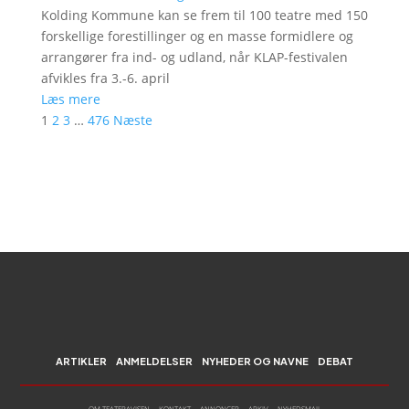
Kolding Kommune kan se frem til 100 teatre med 150
forskellige forestillinger og en masse formidlere og
arrangører fra ind- og udland, når KLAP-festivalen
afvikles fra 3.-6. april
Læs mere
1
2
3
…
476
Næste
ARTIKLER
ANMELDELSER
NYHEDER OG NAVNE
DEBAT
OM TEATERAVISEN
KONTAKT
ANNONCER
ARKIV
NYHEDSMAIL