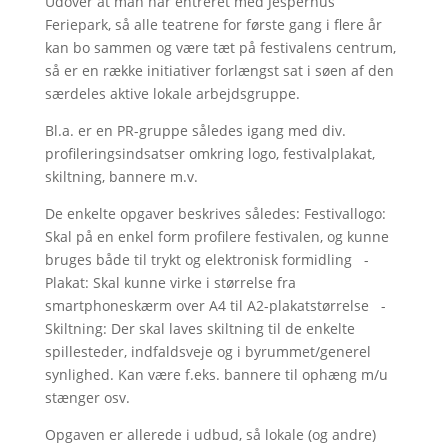
Udover at man har entreret med Jesperhus
Feriepark, så alle teatrene for første gang i flere år
kan bo sammen og være tæt på festivalens centrum,
så er en række initiativer forlængst sat i søen af den
særdeles aktive lokale arbejdsgruppe.
Bl.a. er en PR-gruppe således igang med div.
profileringsindsatser omkring logo, festivalplakat,
skiltning, bannere m.v.
De enkelte opgaver beskrives således: Festivallogo:
Skal på en enkel form profilere festivalen, og kunne
bruges både til trykt og elektronisk formidling -
Plakat: Skal kunne virke i størrelse fra
smartphoneskærm over A4 til A2-plakatstørrelse -
Skiltning: Der skal laves skiltning til de enkelte
spillesteder, indfaldsveje og i byrummet/generel
synlighed. Kan være f.eks. bannere til ophæng m/u
stænger osv.
Opgaven er allerede i udbud, så lokale (og andre)