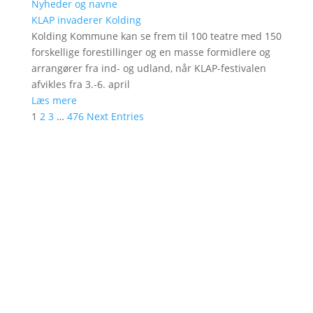
Nyheder og navne
KLAP invaderer Kolding
Kolding Kommune kan se frem til 100 teatre med 150
forskellige forestillinger og en masse formidlere og
arrangører fra ind- og udland, når KLAP-festivalen
afvikles fra 3.-6. april
Læs mere
1
2
3
…
476
Next Entries