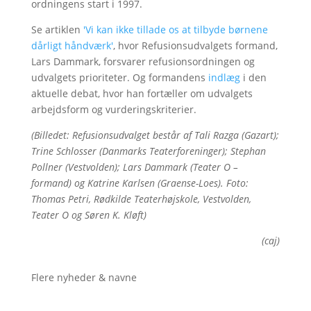
ordningens start i 1997.
Se artiklen
'Vi kan ikke tillade os at tilbyde børnene
dårligt håndværk'
, hvor Refusionsudvalgets formand,
Lars Dammark, forsvarer refusionsordningen og
udvalgets prioriteter. Og formandens
indlæg
i den
aktuelle debat, hvor han fortæller om udvalgets
arbejdsform og vurderingskriterier.
(Billedet: Refusionsudvalget består af Tali Razga (Gazart);
Trine Schlosser (Danmarks Teaterforeninger); Stephan
Pollner (Vestvolden); Lars Dammark (Teater O –
formand) og Katrine Karlsen (Graense-Loes). Foto:
Thomas Petri, Rødkilde Teaterhøjskole, Vestvolden,
Teater O og Søren K. Kløft)
(caj)
Flere nyheder & navne