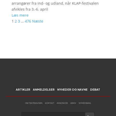
arrangører fra ind- og udland, når KLAP-festivalen
afvikles fra 3.-6. april
Læs mere
1
2
3
…
476
Næste
ARTIKLER
ANMELDELSER
NYHEDER OG NAVNE
DEBAT
OM TEATERAVISEN
KONTAKT
ANNONCER
ARKIV
NYHEDSMAIL