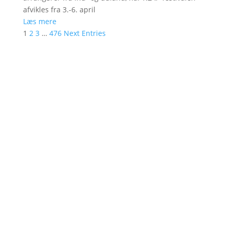
afvikles fra 3.-6. april
Læs mere
1
2
3
…
476
Next Entries