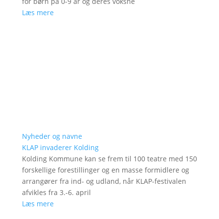
for børn på 0-9 år og deres voksne
Læs mere
Nyheder og navne
KLAP invaderer Kolding
Kolding Kommune kan se frem til 100 teatre med 150
forskellige forestillinger og en masse formidlere og
arrangører fra ind- og udland, når KLAP-festivalen
afvikles fra 3.-6. april
Læs mere