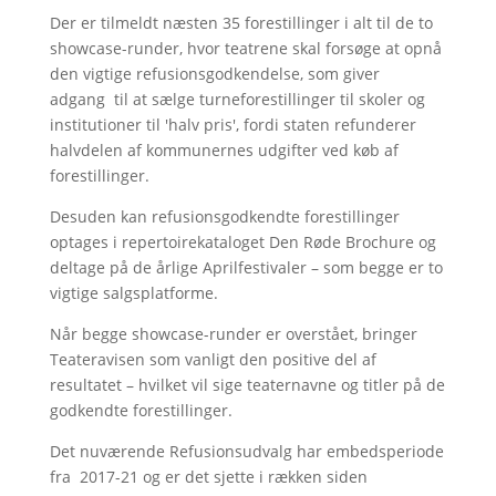
Der er tilmeldt næsten 35 forestillinger i alt til de to
showcase-runder, hvor teatrene skal forsøge at opnå
den vigtige refusionsgodkendelse, som giver
adgang til at sælge turneforestillinger til skoler og
institutioner til 'halv pris', fordi staten refunderer
halvdelen af kommunernes udgifter ved køb af
forestillinger.
Desuden kan refusionsgodkendte forestillinger
optages i repertoirekataloget Den Røde Brochure og
deltage på de årlige Aprilfestivaler – som begge er to
vigtige salgsplatforme.
Når begge showcase-runder er overstået, bringer
Teateravisen som vanligt den positive del af
resultatet – hvilket vil sige teaternavne og titler på de
godkendte forestillinger.
Det nuværende Refusionsudvalg har embedsperiode
fra 2017-21 og er det sjette i rækken siden