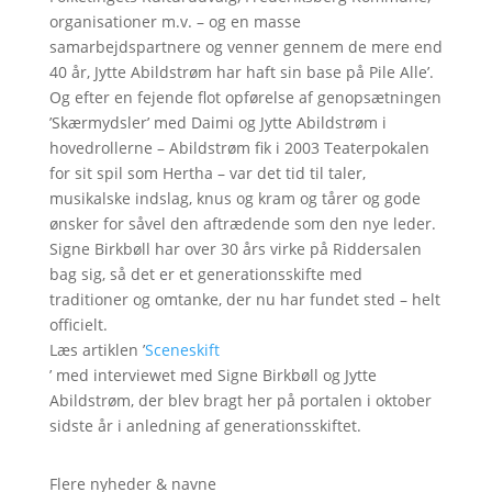
organisationer m.v. – og en masse
samarbejdspartnere og venner gennem de mere end
40 år, Jytte Abildstrøm har haft sin base på Pile Alle’.
Og efter en fejende flot opførelse af genopsætningen
’Skærmydsler’ med Daimi og Jytte Abildstrøm i
hovedrollerne – Abildstrøm fik i 2003 Teaterpokalen
for sit spil som Hertha – var det tid til taler,
musikalske indslag, knus og kram og tårer og gode
ønsker for såvel den aftrædende som den nye leder.
Signe Birkbøll har over 30 års virke på Riddersalen
bag sig, så det er et generationsskifte med
traditioner og omtanke, der nu har fundet sted – helt
officielt.
Læs artiklen ’
Sceneskift
’ med interviewet med Signe Birkbøll og Jytte
Abildstrøm, der blev bragt her på portalen i oktober
sidste år i anledning af generationsskiftet.
Flere nyheder & navne