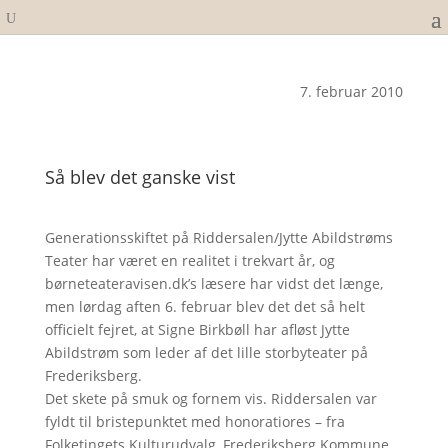
7. februar 2010
Så blev det ganske vist
Generationsskiftet på Riddersalen/Jytte Abildstrøms
Teater har været en realitet i trekvart år, og
børneteateravisen.dk’s læsere har vidst det længe,
men lørdag aften 6. februar blev det det så helt
officielt fejret, at Signe Birkbøll har afløst Jytte
Abildstrøm som leder af det lille storbyteater på
Frederiksberg.
Det skete på smuk og fornem vis. Riddersalen var
fyldt til bristepunktet med honoratiores – fra
Folketingets Kulturudvalg, Frederiksberg Kommune,