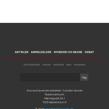
ARTIKLER
ANMELDELSER
NYHEDER OG NAVNE
DEBAT
OM TEATERAVISEN
KONTAKT
ANNONCER
ARKIV
NYHEDSMAIL
Ansvarshavende redaktør: Carsten Jensen
Teatercentrum
Nørregade 26,1
1165 København K
E-mail:
red@teateravisen.dk