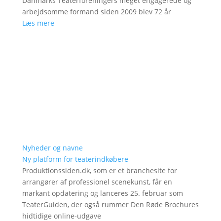
Danmarks Teaterforeningers meget engagerede og
arbejdsomme formand siden 2009 blev 72 år
Læs mere
Nyheder og navne
Ny platform for teaterindkøbere
Produktionssiden.dk, som er et branchesite for
arrangører af professionel scenekunst, får en
markant opdatering og lanceres 25. februar som
TeaterGuiden, der også rummer Den Røde Brochures
hidtidige online-udgave