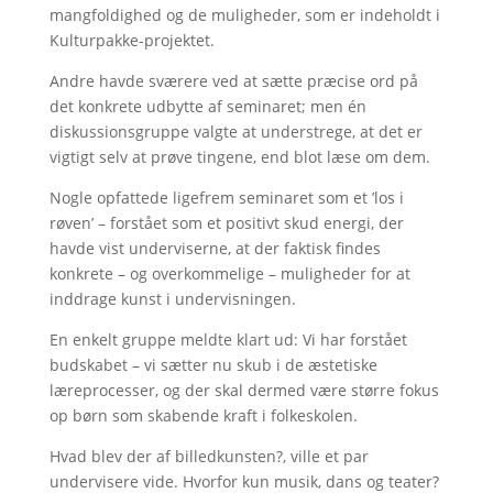
mangfoldighed og de muligheder, som er indeholdt i
Kulturpakke-projektet.
Andre havde sværere ved at sætte præcise ord på
det konkrete udbytte af seminaret; men én
diskussionsgruppe valgte at understrege, at det er
vigtigt selv at prøve tingene, end blot læse om dem.
Nogle opfattede ligefrem seminaret som et ’los i
røven’ – forstået som et positivt skud energi, der
havde vist underviserne, at der faktisk findes
konkrete – og overkommelige – muligheder for at
inddrage kunst i undervisningen.
En enkelt gruppe meldte klart ud: Vi har forstået
budskabet – vi sætter nu skub i de æstetiske
læreprocesser, og der skal dermed være større fokus
op børn som skabende kraft i folkeskolen.
Hvad blev der af billedkunsten?, ville et par
undervisere vide. Hvorfor kun musik, dans og teater?