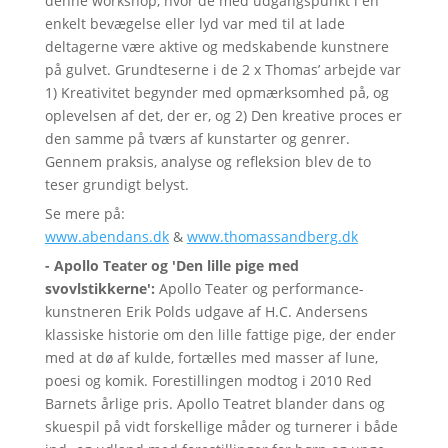
denne workshop, hvor de med udgangspunkt i en
enkelt bevægelse eller lyd var med til at lade
deltagerne være aktive og medskabende kunstnere
på gulvet. Grundteserne i de 2 x Thomas’ arbejde var
1) Kreativitet begynder med opmærksomhed på, og
oplevelsen af det, der er, og 2) Den kreative proces er
den samme på tværs af kunstarter og genrer.
Gennem praksis, analyse og refleksion blev de to
teser grundigt belyst.
Se mere på:
www.abendans.dk
&
www.thomassandberg.dk
- Apollo Teater og 'Den lille pige med
svovlstikkerne':
Apollo Teater og performance-
kunstneren Erik Polds udgave af H.C. Andersens
klassiske historie om den lille fattige pige, der ender
med at dø af kulde, fortælles med masser af lune,
poesi og komik. Forestillingen modtog i 2010 Red
Barnets årlige pris. Apollo Teatret blander dans og
skuespil på vidt forskellige måder og turnerer i både