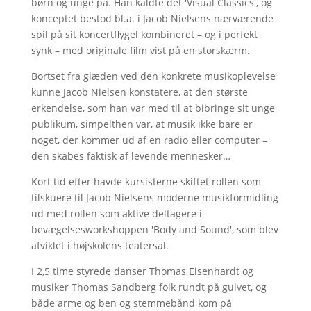
børn og unge på. Han kaldte det 'Visual Classics', og
konceptet bestod bl.a. i Jacob Nielsens nærværende
spil på sit koncertflygel kombineret – og i perfekt
synk – med originale film vist på en storskærm.
Bortset fra glæden ved den konkrete musikoplevelse
kunne Jacob Nielsen konstatere, at den største
erkendelse, som han var med til at bibringe sit unge
publikum, simpelthen var, at musik ikke bare er
noget, der kommer ud af en radio eller computer –
den skabes faktisk af levende mennesker…
Kort tid efter havde kursisterne skiftet rollen som
tilskuere til Jacob Nielsens moderne musikformidling
ud med rollen som aktive deltagere i
bevægelsesworkshoppen 'Body and Sound', som blev
afviklet i højskolens teatersal.
I 2,5 time styrede danser Thomas Eisenhardt og
musiker Thomas Sandberg folk rundt på gulvet, og
både arme og ben og stemmebånd kom på