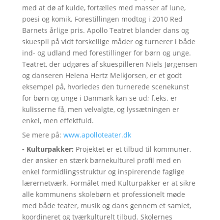
med at dø af kulde, fortælles med masser af lune,
poesi og komik. Forestillingen modtog i 2010 Red
Barnets årlige pris. Apollo Teatret blander dans og
skuespil på vidt forskellige måder og turnerer i både
ind- og udland med forestillinger for børn og unge.
Teatret, der udgøres af skuespilleren Niels Jørgensen
og danseren Helena Hertz Melkjorsen, er et godt
eksempel på, hvorledes den turnerede scenekunst
for børn og unge i Danmark kan se ud; f.eks. er
kulisserne få, men velvalgte, og lyssætningen er
enkel, men effektfuld.
Se mere på:
www.apolloteater.dk
- Kulturpakker:
Projektet er et tilbud til kommuner,
der ønsker en stærk børnekulturel profil med en
enkel formidlingsstruktur og inspirerende faglige
lærernetværk. Formålet med Kulturpakker er at sikre
alle kommunens skolebørn et professionelt møde
med både teater, musik og dans gennem et samlet,
koordineret og tværkulturelt tilbud. Skolernes