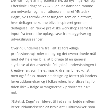
Dét var nogle af ingredienserne, da Ryslinge Høj- og
Efterskole i dagene 22.-23. januar dannede ramme
om netværks- og inspirationsseminaret 'Æstetisk
Døgn', hvis formål var at fungere som en platform,
hvor deltagerne kunne blive inspireret gennem
deltagelse i en række praktiske workshops samt få
input fra teoretiske oplæg, case-fremlæggelser og
udvekslingsseancer.
Over 40 undervisere fra i alt 13 forskellige
professionshøjskoler deltog, og det overordnede mål
med det hele var bl.a. at bidrage til en generel
styrkelse af det æstetiske felt (altså undervisningen i
kreative fag som f.eks. musik, drama, billedkunst
men også f.eks. materielt design og idræt) på landets
læreruddannelser og i folkeskolen, hvor disse fag for
tiden ikke – ifølge arrangørerne – prioriteres højt
nok.
'Æstetisk Døgn' var blevet til i et samarbejde mellem
læreruddannelserne og projektet Kulturpakker, som