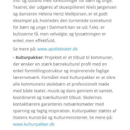
ind- og udland med forestillinger for børn og unge.
Teatret, der udgøres af skuespilleren Niels Jørgensen
og danseren Helena Hertz Melkjorsen, er et godt
eksempel på, hvorledes den turnerede scenekunst
for børn og unge i Danmark kan se ud; f.eks. er
kulisserne få, men velvalgte, og lyssætningen er
enkel, men effektfuld.
Se mere på:
www.apolloteater.dk
- Kulturpakker:
Projektet er et tilbud til kommuner,
der ønsker en stærk børnekulturel profil med en
enkel formidlingsstruktur og inspirerende faglige
lærernetværk. Formålet med Kulturpakker er at sikre
alle kommunens skolebørn et professionelt møde
med både teater, musik og dans gennem et samlet,
koordineret og tværkulturelt tilbud. Skolernes
kontaktlærere garanteres netværksmøder med
sparring og faglig inspiration. Kulturpakker støttes af
Statens Kunstråd og Kulturministeriet. Se mere på:
www.kulturpakker.dk