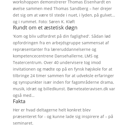
workshoppen demonstrerer Thomas Eisenhardt en
øvelse sammen med Thomas Sandberg – her drejer
det sig om at være til stede i nuet, i lyden, på gulvet...
og i rummet. Foto: Søren K. Kløft
Rundt om et æstetisk døgn
'Kom og bliv udfordret på din faglighed'. Sådan lød
opfordringen fra en arbejdsgruppe sammensat af
repræsentanter fra læreruddannelserne og
kompetencecentrene Dansehallerne, LMS og
Teatercentrum. Over 40 undervisere tog imod
invitationen og mødte op på en fynsk højskole for at
tilbringe 24 timer sammen for at udveksle erfaringer
og synspunkter især inden for fagområderne drama,
musik, idræt og billedkunst. Børneteateravisen.dk var
også med…
Fakta
Her er hvad deltagerne helt konkret blev
præsenteret for - og kunne lade sig inspirere af – på
seminaret.