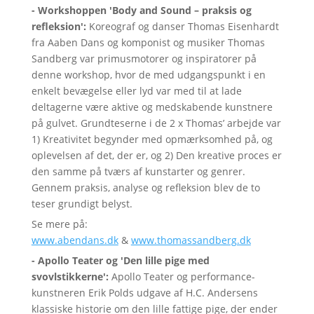
- Workshoppen 'Body and Sound – praksis og
refleksion':
Koreograf og danser Thomas Eisenhardt
fra Aaben Dans og komponist og musiker Thomas
Sandberg var primusmotorer og inspiratorer på
denne workshop, hvor de med udgangspunkt i en
enkelt bevægelse eller lyd var med til at lade
deltagerne være aktive og medskabende kunstnere
på gulvet. Grundteserne i de 2 x Thomas’ arbejde var
1) Kreativitet begynder med opmærksomhed på, og
oplevelsen af det, der er, og 2) Den kreative proces er
den samme på tværs af kunstarter og genrer.
Gennem praksis, analyse og refleksion blev de to
teser grundigt belyst.
Se mere på:
www.abendans.dk
&
www.thomassandberg.dk
- Apollo Teater og 'Den lille pige med
svovlstikkerne':
Apollo Teater og performance-
kunstneren Erik Polds udgave af H.C. Andersens
klassiske historie om den lille fattige pige, der ender