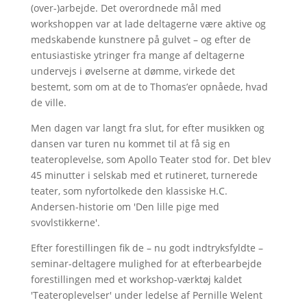
(over-)arbejde. Det overordnede mål med
workshoppen var at lade deltagerne være aktive og
medskabende kunstnere på gulvet – og efter de
entusiastiske ytringer fra mange af deltagerne
undervejs i øvelserne at dømme, virkede det
bestemt, som om at de to Thomas’er opnåede, hvad
de ville.
Men dagen var langt fra slut, for efter musikken og
dansen var turen nu kommet til at få sig en
teateroplevelse, som Apollo Teater stod for. Det blev
45 minutter i selskab med et rutineret, turnerede
teater, som nyfortolkede den klassiske H.C.
Andersen-historie om 'Den lille pige med
svovlstikkerne'.
Efter forestillingen fik de – nu godt indtryksfyldte –
seminar-deltagere mulighed for at efterbearbejde
forestillingen med et workshop-værktøj kaldet
'Teateroplevelser' under ledelse af Pernille Welent