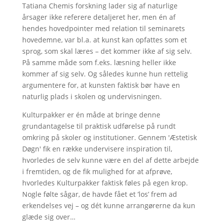
Tatiana Chemis forskning lader sig af naturlige
årsager ikke referere detaljeret her, men én af
hendes hovedpointer med relation til seminarets
hovedemne, var bl.a. at kunst kan opfattes som et
sprog, som skal læres – det kommer ikke af sig selv.
På samme måde som f.eks. læsning heller ikke
kommer af sig selv. Og således kunne hun rettelig
argumentere for, at kunsten faktisk bør have en
naturlig plads i skolen og undervisningen.
Kulturpakker er én måde at bringe denne
grundantagelse til praktisk udførelse på rundt
omkring på skoler og institutioner. Gennem 'Æstetisk
Døgn' fik en række undervisere inspiration til,
hvorledes de selv kunne være en del af dette arbejde
i fremtiden, og de fik mulighed for at afprøve,
hvorledes Kulturpakker faktisk føles på egen krop.
Nogle følte sågar, de havde fået et ’los’ frem ad
erkendelses vej – og dét kunne arrangørerne da kun
glæde sig over…