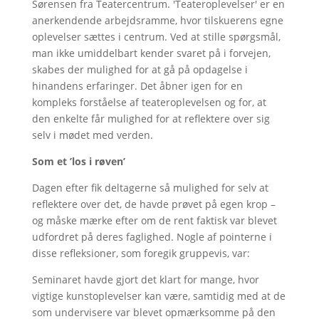
Sørensen fra Teatercentrum. 'Teateroplevelser' er en
anerkendende arbejdsramme, hvor tilskuerens egne
oplevelser sættes i centrum. Ved at stille spørgsmål,
man ikke umiddelbart kender svaret på i forvejen,
skabes der mulighed for at gå på opdagelse i
hinandens erfaringer. Det åbner igen for en
kompleks forståelse af teateroplevelsen og for, at
den enkelte får mulighed for at reflektere over sig
selv i mødet med verden.
Som et ’los i røven’
Dagen efter fik deltagerne så mulighed for selv at
reflektere over det, de havde prøvet på egen krop –
og måske mærke efter om de rent faktisk var blevet
udfordret på deres faglighed. Nogle af pointerne i
disse refleksioner, som foregik gruppevis, var:
Seminaret havde gjort det klart for mange, hvor
vigtige kunstoplevelser kan være, samtidig med at de
som undervisere var blevet opmærksomme på den