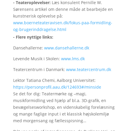
- Teateroplevelser:
Læs konsulent Pernille W.
Sørensens artikel om denne måde at bearbejde en
kunstnerisk oplevelse på:
www.boerneteateravisen.dk/fokus-paa-formidling-
og-brugerinddragelse.html
- Flere nyttige links:
Dansehallerne:
www.dansehallerne.dk
Levende Musik i Skolen:
www.lms.dk
Teatercentrum i Danmark:
www.teatercentrum.dk
Lektor Tatiana Chemi, Aalborg Universitet:
https://personprofil.aau.dk/124693#/minside
Se det for dig: Teatermørke og –magi,
musikformidling ved hjælp af bl.a. 3D-grafik, en
bevægelsesworkshop, en videnskabelig forelæsning
og mange faglige input i et klassisk højskolemiljø
med morgensang og fællesspisning…