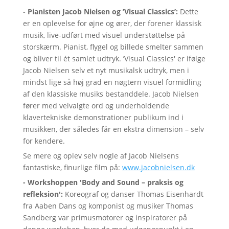
- Pianisten Jacob Nielsen og ’Visual Classics’:
Dette
er en oplevelse for øjne og ører, der forener klassisk
musik, live-udført med visuel understøttelse på
storskærm. Pianist, flygel og billede smelter sammen
og bliver til ét samlet udtryk. ’Visual Classics' er ifølge
Jacob Nielsen selv et nyt musikalsk udtryk, men i
mindst lige så høj grad en nøgtern visuel formidling
af den klassiske musiks bestanddele. Jacob Nielsen
fører med velvalgte ord og underholdende
klavertekniske demonstrationer publikum ind i
musikken, der således får en ekstra dimension – selv
for kendere.
Se mere og oplev selv nogle af Jacob Nielsens
fantastiske, finurlige film på:
www.jacobnielsen.dk
- Workshoppen 'Body and Sound – praksis og
refleksion':
Koreograf og danser Thomas Eisenhardt
fra Aaben Dans og komponist og musiker Thomas
Sandberg var primusmotorer og inspiratorer på