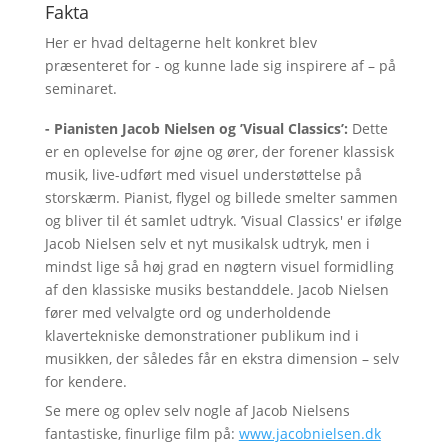
Fakta
Her er hvad deltagerne helt konkret blev
præsenteret for - og kunne lade sig inspirere af – på
seminaret.
- Pianisten Jacob Nielsen og ’Visual Classics’:
Dette
er en oplevelse for øjne og ører, der forener klassisk
musik, live-udført med visuel understøttelse på
storskærm. Pianist, flygel og billede smelter sammen
og bliver til ét samlet udtryk. ’Visual Classics' er ifølge
Jacob Nielsen selv et nyt musikalsk udtryk, men i
mindst lige så høj grad en nøgtern visuel formidling
af den klassiske musiks bestanddele. Jacob Nielsen
fører med velvalgte ord og underholdende
klavertekniske demonstrationer publikum ind i
musikken, der således får en ekstra dimension – selv
for kendere.
Se mere og oplev selv nogle af Jacob Nielsens
fantastiske, finurlige film på:
www.jacobnielsen.dk