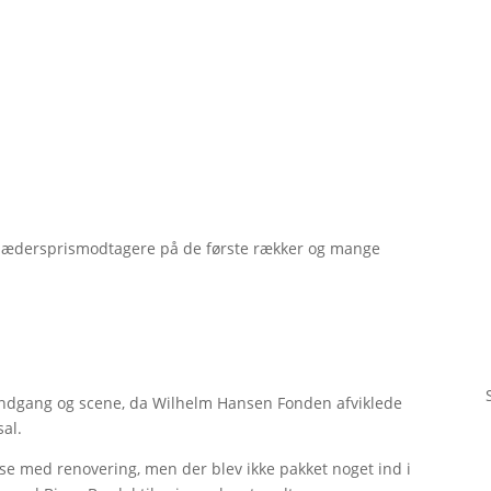
r, hædersprismodtagere på de første rækker og mange
 indgang og scene, da Wilhelm Hansen Fonden afviklede
sal.
delse med renovering, men der blev ikke pakket noget ind i