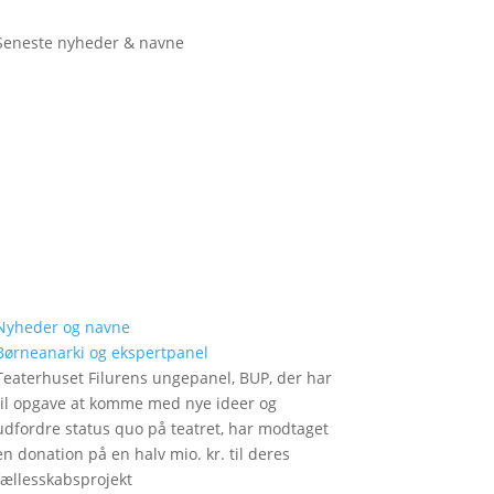
Seneste nyheder & navne
Nyheder og navne
Børneanarki og ekspertpanel
Teaterhuset Filurens ungepanel, BUP, der har
til opgave at komme med nye ideer og
udfordre status quo på teatret, har modtaget
en donation på en halv mio. kr. til deres
fællesskabsprojekt