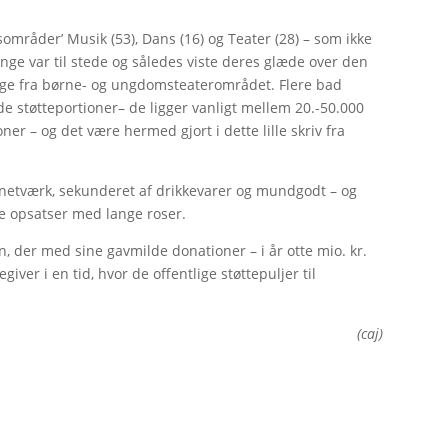
områder’ Musik (53), Dans (16) og Teater (28) – som ikke
e var til stede og således viste deres glæde over den
ange fra børne- og ungdomsteaterområdet. Flere bad
e støtteportioner– de ligger vanligt mellem 20.-50.000
er – og det være hermed gjort i dette lille skriv fra
t netværk, sekunderet af drikkevarer og mundgodt – og
te opsatser med lange roser.
 der med sine gavmilde donationer – i år otte mio. kr.
giver i en tid, hvor de offentlige støttepuljer til
(caj)