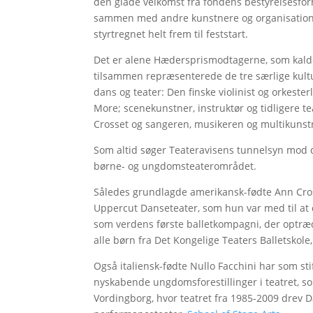
den glade velkomst fra fondens bestyrelsesfor
sammen med andre kunstnere og organisations
styrtregnet helt frem til feststart.
Det er alene Hædersprismodtagerne, som kalde
tilsammen repræsenterede de tre særlige kul
dans og teater: Den finske violinist og orkeste
More; scenekunstner, instruktør og tidligere t
Crosset og sangeren, musikeren og multikuns
Som altid søger Teateravisens tunnelsyn mod de
børne- og ungdomsteaterområdet.
Således grundlagde amerikansk-fødte Ann Cr
Uppercut Danseteater, som hun var med til at
som verdens første balletkompagni, der optræde
alle børn fra Det Kongelige Teaters Balletskole,
Også italiensk-fødte Nullo Facchini har som st
nyskabende ungdomsforestillinger i teatret, so
Vordingborg, hvor teatret fra 1985-2009 drev 