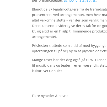
performanceteater,
School of Stage Arts
.
Blandt de 87 legatmodtagere fra de tre ’indsats
præsenteres ved arrangementet, men hvor mang
altid velkomne støtte – var der som vanlig m
Deres udsendte videregive deres tak for de god
kr. og altid er en hjælp til kommende produktion
arrangementet.
Prisfesten sluttede som altid af med hyggelig
opfordringen til på vej hjem at plyndre de flot
Mange roser bør der dog også gå til WH Fonden,
til musik, dans og teater – er en væsentlig støtte
kulturlivet udhules.
Flere nyheder & navne