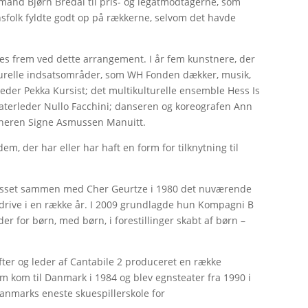
mand Bjørn Bredal til pris- og legatmodtagerne, som
folk fyldte godt op på rækkerne, selvom det havde
s frem ved dette arrangement. I år fem kunstnere, der
turelle indsatsområder, som WH Fonden dækker, musik,
rleder Pekka Kursist; det multikulturelle ensemble Hess Is
eaterleder Nullo Facchini; danseren og koreografen Ann
tneren Signe Asmussen Manuitt.
m, der har eller har haft en form for tilknytning til
osset sammen med Cher Geurtze i 1980 det nuværende
 drive i en række år. I 2009 grundlagde hun Kompagni B
r for børn, med børn, i forestillinger skabt af børn –
ifter og leder af Cantabile 2 produceret en række
m kom til Danmark i 1984 og blev egnsteater fra 1990 i
Danmarks eneste skuespillerskole for