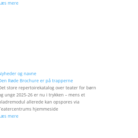
Læs mere
Nyheder og navne
Den Røde Brochure er på trapperne
Det store repertoirekatalog over teater for børn
og unge 2025-26 er nu i trykken – mens et
bladremodul allerede kan opspores via
Teatercentrums hjemmeside
Læs mere