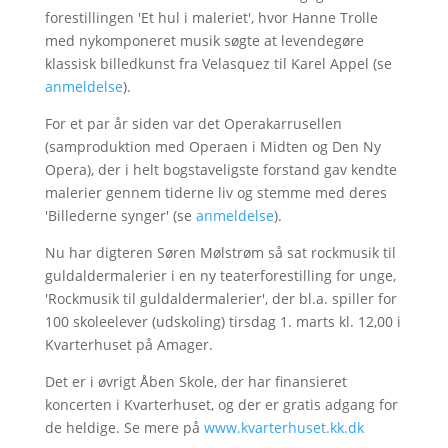
forestillingen 'Et hul i maleriet', hvor Hanne Trolle
med nykomponeret musik søgte at levendegøre
klassisk billedkunst fra Velasquez til Karel Appel (se
anmeldelse
).
For et par år siden var det Operakarrusellen
(samproduktion med Operaen i Midten og Den Ny
Opera), der i helt bogstaveligste forstand gav kendte
malerier gennem tiderne liv og stemme med deres
'Billederne synger' (se
anmeldelse
).
Nu har digteren Søren Mølstrøm så sat rockmusik til
guldaldermalerier i en ny teaterforestilling for unge,
'Rockmusik til guldaldermalerier', der bl.a. spiller for
100 skoleelever (udskoling) tirsdag 1. marts kl. 12,00 i
Kvarterhuset på Amager.
Det er i øvrigt Åben Skole, der har finansieret
koncerten i Kvarterhuset, og der er gratis adgang for
de heldige. Se mere på
www.kvarterhuset.kk.dk