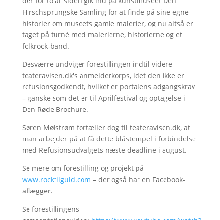
der for to år siden gik ind på kunstmuseet Den
Hirschsprungske Samling for at finde på sine egne
historier om museets gamle malerier, og nu altså er
taget på turné med malerierne, historierne og et
folkrock-band.
Desværre undviger forestillingen indtil videre
teateravisen.dk's anmelderkorps, idet den ikke er
refusionsgodkendt, hvilket er portalens adgangskrav
– ganske som det er til Aprilfestival og optagelse i
Den Røde Brochure.
Søren Mølstrøm fortæller dog til teateravisen.dk, at
man arbejder på at få dette blåstempel i forbindelse
med Refusionsudvalgets næste deadline i august.
Se mere om forestilling og projekt på
www.rocktilguld.com
– der også har en Facebook-
aflægger.
Se forestillingens