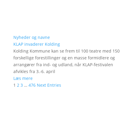
Nyheder og navne
KLAP invaderer Kolding
Kolding Kommune kan se frem til 100 teatre med 150
forskellige forestillinger og en masse formidlere og
arrangører fra ind- og udland, når KLAP-festivalen
afvikles fra 3.-6. april
Læs mere
1
2
3
…
476
Next Entries