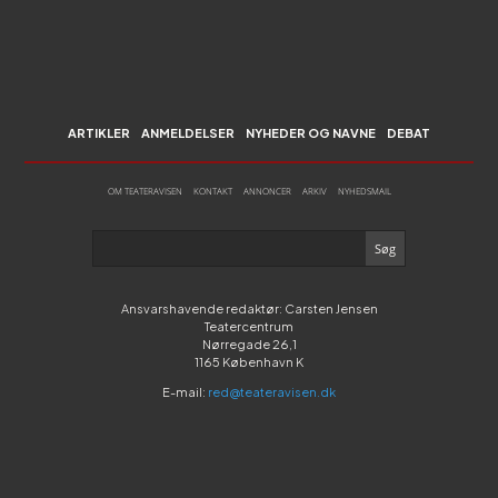
ARTIKLER
ANMELDELSER
NYHEDER OG NAVNE
DEBAT
OM TEATERAVISEN
KONTAKT
ANNONCER
ARKIV
NYHEDSMAIL
Ansvarshavende redaktør: Carsten Jensen
Teatercentrum
Nørregade 26,1
1165 København K
E-mail:
red@teateravisen.dk