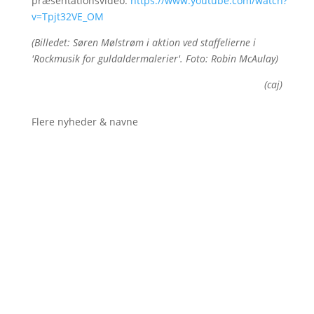
præsentationsvideo:
https://www.youtube.com/watch?
v=Tpjt32VE_OM
(Billedet: Søren Mølstrøm i aktion ved staffelierne i
'Rockmusik for guldaldermalerier'. Foto: Robin McAulay)
(caj)
Flere nyheder & navne