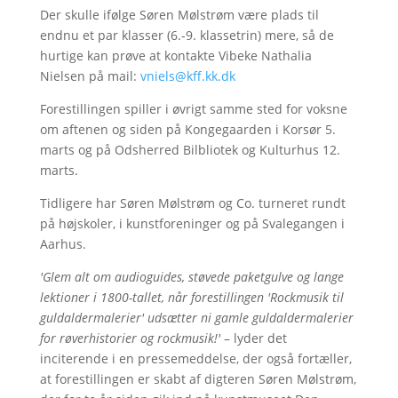
Der skulle ifølge Søren Mølstrøm være plads til
endnu et par klasser (6.-9. klassetrin) mere, så de
hurtige kan prøve at kontakte Vibeke Nathalia
Nielsen på mail:
vniels@kff.kk.dk
Forestillingen spiller i øvrigt samme sted for voksne
om aftenen og siden på Kongegaarden i Korsør 5.
marts og på Odsherred Bilbliotek og Kulturhus 12.
marts.
Tidligere har Søren Mølstrøm og Co. turneret rundt
på højskoler, i kunstforeninger og på Svalegangen i
Aarhus.
'Glem alt om audioguides, støvede paketgulve og lange
lektioner i 1800-tallet, når forestillingen 'Rockmusik til
guldaldermalerier' udsætter ni gamle guldaldermalerier
for røverhistorier og rockmusik!'
– lyder det
inciterende i en pressemeddelse, der også fortæller,
at forestillingen er skabt af digteren Søren Mølstrøm,