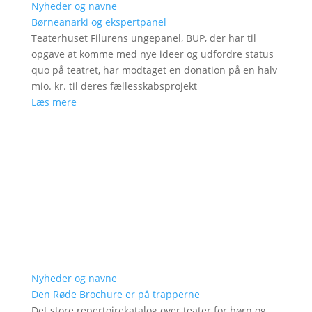
Nyheder og navne
Børneanarki og ekspertpanel
Teaterhuset Filurens ungepanel, BUP, der har til
opgave at komme med nye ideer og udfordre status
quo på teatret, har modtaget en donation på en halv
mio. kr. til deres fællesskabsprojekt
Læs mere
Nyheder og navne
Den Røde Brochure er på trapperne
Det store repertoirekatalog over teater for børn og