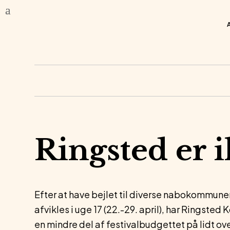
Ringsted er 
Efter at have bejlet til diverse nabokommune
afvikles i uge 17 (22.-29. april), har Ringste
en mindre del af festivalbudgettet på lidt over