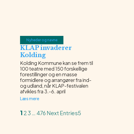
Nyheder og navne
KLAP invaderer
Kolding
Kolding Kommune kan se frem til
100 teatre med 150 forskellige
forestillinger og en masse
formidlere og arrangører fra ind-
og udland, når KLAP-festivalen
afvikles fra 3.-6. april
Læs mere
1
2
3
…
476
Next Entries