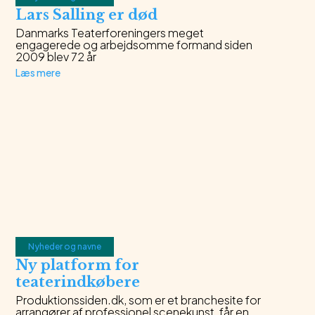
Lars Salling er død
Danmarks Teaterforeningers meget
engagerede og arbejdsomme formand siden
2009 blev 72 år
Læs mere
Nyheder og navne
Ny platform for
teaterindkøbere
Produktionssiden.dk, som er et branchesite for
arrangører af professionel scenekunst, får en