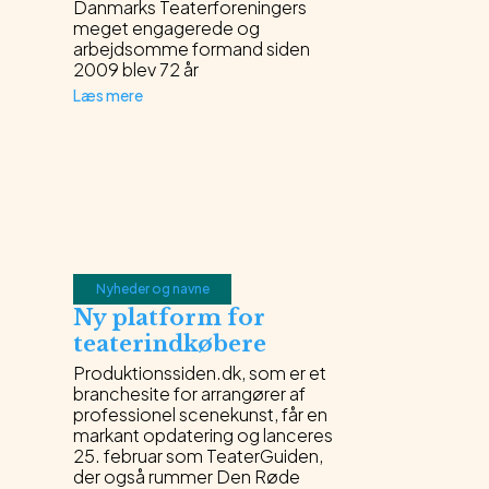
Danmarks Teaterforeningers
meget engagerede og
arbejdsomme formand siden
2009 blev 72 år
Læs mere
Nyheder og navne
Ny platform for
teaterindkøbere
Produktionssiden.dk, som er et
branchesite for arrangører af
professionel scenekunst, får en
markant opdatering og lanceres
25. februar som TeaterGuiden,
der også rummer Den Røde