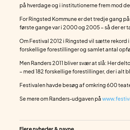
på hverdage og i institutionerne frem mod
For Ringsted Kommune er det tredje gang på bl
første gange var i 2000 og 2005 – så der er
Om Festival 2012 i Ringsted vil sætte rekord i
forskellige forestillinger og samlet antal opfør
Men Randers 2011 bliver svær at slå: Her delto
– med 182 forskellige forestillinger, der i alt
Festivalen havde besøg af omkring 600 teater
Se mere om Randers-udgaven på
www.festiv
Flere nyheder & navne