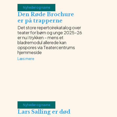
Nyheder og navne
Den Røde Brochure
er på trapperne
Det store repertoirekatalog over
teater for børn og unge 2025-26
er nu i trykken – mens et
bladremodul allerede kan
opspores via Teatercentrums
hjemmeside
Læs mere
Nyheder og navne
Lars Salling er død