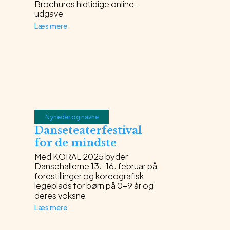
Brochures hidtidige online-
udgave
Læs mere
Nyheder og navne
Danseteaterfestival
for de mindste
Med KORAL 2025 byder
Dansehallerne 13.-16. februar på
forestillinger og koreografisk
legeplads for børn på 0-9 år og
deres voksne
Læs mere