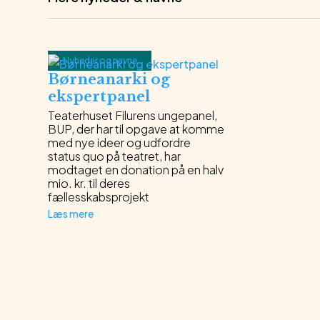
Nyheder og navne
Børneanarki og
ekspertpanel
Teaterhuset Filurens ungepanel,
BUP, der har til opgave at komme
med nye ideer og udfordre
status quo på teatret, har
modtaget en donation på en halv
mio. kr. til deres
fællesskabsprojekt
Læs mere