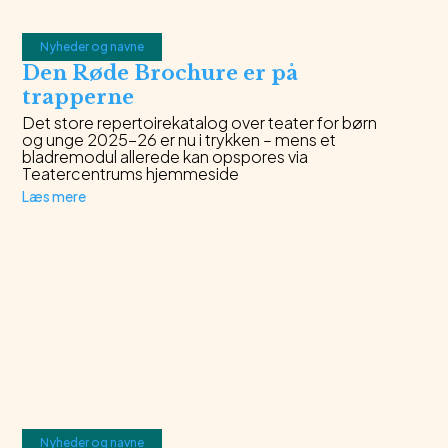
Nyheder og navne
Den Røde Brochure er på
trapperne
Det store repertoirekatalog over teater for børn
og unge 2025-26 er nu i trykken – mens et
bladremodul allerede kan opspores via
Teatercentrums hjemmeside
Læs mere
Nyheder og navne