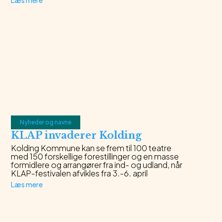
Læs mere
Nyheder og navne
KLAP invaderer Kolding
Kolding Kommune kan se frem til 100 teatre
med 150 forskellige forestillinger og en masse
formidlere og arrangører fra ind- og udland, når
KLAP-festivalen afvikles fra 3.-6. april
Læs mere