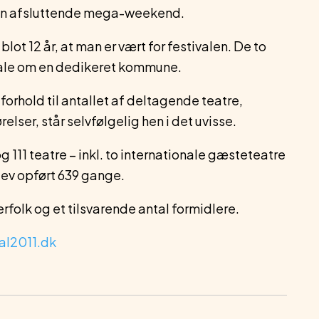
 den afsluttende mega-weekend.
ot 12 år, at man er vært for festivalen. De to
 tale om en dedikeret kommune.
 forhold til antallet af deltagende teatre,
elser, står selvfølgelig hen i det uvisse.
g 111 teatre – inkl. to internationale gæsteteatre
 blev opført 639 gange.
folk og et tilsvarende antal formidlere.
al2011.dk