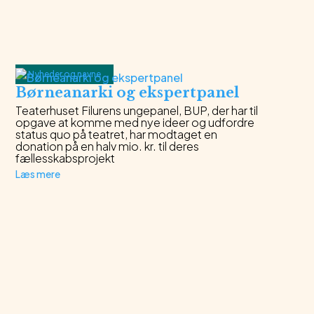
Nyheder og navne
Børneanarki og ekspertpanel
Teaterhuset Filurens ungepanel, BUP, der har til
opgave at komme med nye ideer og udfordre
status quo på teatret, har modtaget en
donation på en halv mio. kr. til deres
fællesskabsprojekt
Læs mere