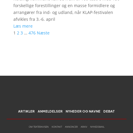
forskellige forestillinger og en masse formidlere og
arrangører fra ind- og udland, når KLAP-festivalen
afvikles fra 3.-6. april
Læs mere
1
2
3
…
476
Næste
ARTIKLER
ANMELDELSER
NYHEDER OG NAVNE
DEBAT
OM TEATERAVISEN
KONTAKT
ANNONCER
ARKIV
NYHEDSMAIL