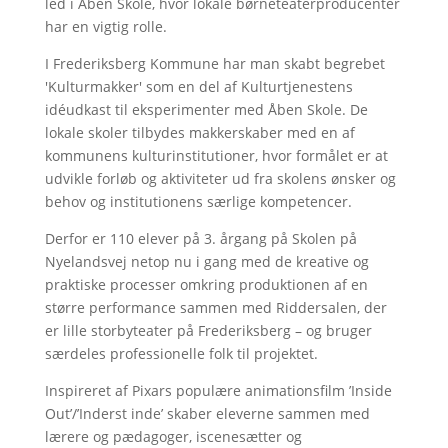
led i Åben Skole, hvor lokale børneteaterproducenter
har en vigtig rolle.
I Frederiksberg Kommune har man skabt begrebet
'Kulturmakker' som en del af Kulturtjenestens
idéudkast til eksperimenter med Åben Skole. De
lokale skoler tilbydes makkerskaber med en af
kommunens kulturinstitutioner, hvor formålet er at
udvikle forløb og aktiviteter ud fra skolens ønsker og
behov og institutionens særlige kompetencer.
Derfor er 110 elever på 3. årgang på Skolen på
Nyelandsvej netop nu i gang med de kreative og
praktiske processer omkring produktionen af en
større performance sammen med Riddersalen, der
er lille storbyteater på Frederiksberg – og bruger
særdeles professionelle folk til projektet.
Inspireret af Pixars populære animationsfilm ’Inside
Out’/’Inderst inde’ skaber eleverne sammen med
lærere og pædagoger, iscenesætter og