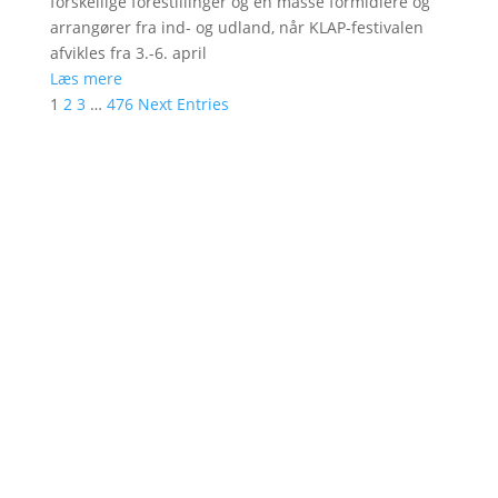
forskellige forestillinger og en masse formidlere og
arrangører fra ind- og udland, når KLAP-festivalen
afvikles fra 3.-6. april
Læs mere
1
2
3
…
476
Next Entries