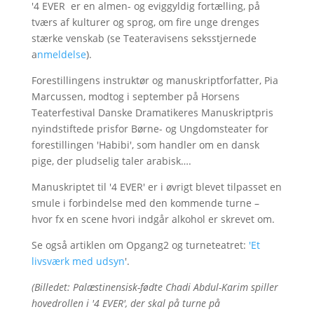
'4 EVER er en almen- og eviggyldig fortælling, på
tværs af kulturer og sprog, om fire unge drenges
stærke venskab (se Teateravisens seksstjernede
a
nmeldelse
).
Forestillingens instruktør og manuskriptforfatter, Pia
Marcussen, modtog i september på Horsens
Teaterfestival Danske Dramatikeres Manuskriptpris
nyindstiftede prisfor Børne- og Ungdomsteater for
forestillingen 'Habibi', som handler om en dansk
pige, der pludselig taler arabisk….
Manuskriptet til '4 EVER' er i øvrigt blevet tilpasset en
smule i forbindelse med den kommende turne –
hvor fx en scene hvori indgår alkohol er skrevet om.
Se også artiklen om Opgang2 og turneteatret:
'Et
livsværk med udsyn
'.
(Billedet: Palæstinensisk-fødte Chadi Abdul-Karim spiller
hovedrollen i '4 EVER', der skal på turne på