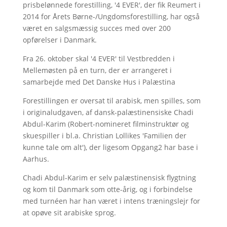
prisbelønnede forestilling, '4 EVER', der fik Reumert i
2014 for Årets Børne-/Ungdomsforestilling, har også
været en salgsmæssig succes med over 200
opførelser i Danmark.
Fra 26. oktober skal '4 EVER' til Vestbredden i
Mellemøsten på en turn, der er arrangeret i
samarbejde med Det Danske Hus i Palæstina
Forestillingen er oversat til arabisk, men spilles, som
i originaludgaven, af dansk-palæstinensiske Chadi
Abdul-Karim (Robert-nomineret filminstruktør og
skuespiller i bl.a. Christian Lollikes 'Familien der
kunne tale om alt'), der ligesom Opgang2 har base i
Aarhus.
Chadi Abdul-Karim er selv palæstinensisk flygtning
og kom til Danmark som otte-årig, og i forbindelse
med turnéen har han været i intens træningslejr for
at opøve sit arabiske sprog.