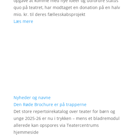
opgave at komme med nye ideer og udfordre status
quo på teatret, har modtaget en donation på en halv
mio. kr. til deres fællesskabsprojekt
Læs mere
Nyheder og navne
Den Røde Brochure er på trapperne
Det store repertoirekatalog over teater for børn og
unge 2025-26 er nu i trykken – mens et bladremodul
allerede kan opspores via Teatercentrums
hjemmeside