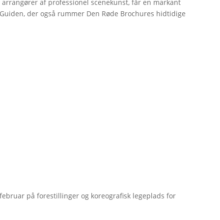
r arrangører af professionel scenekunst, får en markant
erGuiden, der også rummer Den Røde Brochures hidtidige
bruar på forestillinger og koreografisk legeplads for