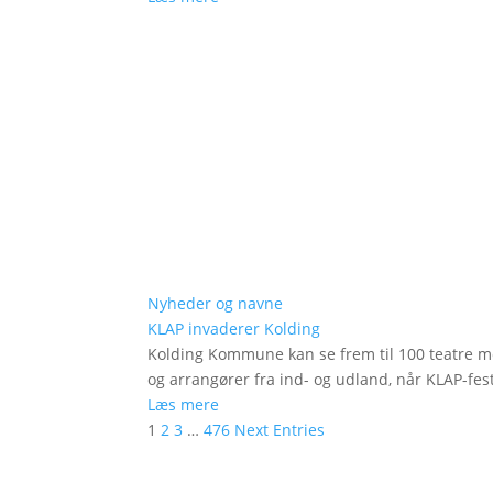
Nyheder og navne
KLAP invaderer Kolding
Kolding Kommune kan se frem til 100 teatre me
og arrangører fra ind- og udland, når KLAP-festi
Læs mere
1
2
3
…
476
Next Entries