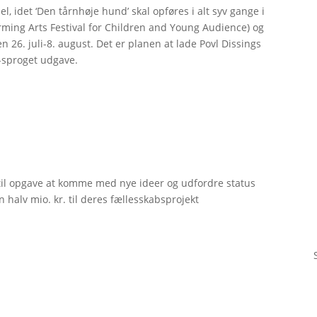
l, idet ‘Den tårnhøje hund’ skal opføres i alt syv gange i
rming Arts Festival for Children and Young Audience) og
n 26. juli-8. august. Det er planen at lade Povl Dissings
k-sproget udgave.
til opgave at komme med nye ideer og udfordre status
 halv mio. kr. til deres fællesskabsprojekt