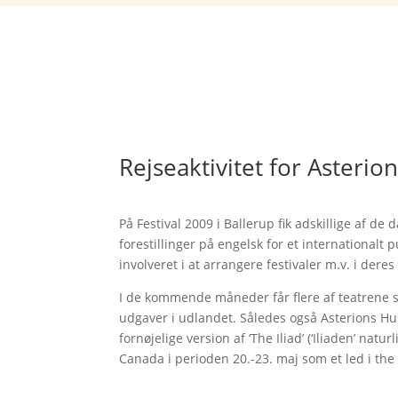
Rejseaktivitet for Asteri
På Festival 2009 i Ballerup fik adskillige af de 
forestillinger på engelsk for et internationalt 
involveret i at arrangere festivaler m.v. i dere
I de kommende måneder får flere af teatrene 
udgaver i udlandet. Således også Asterions Hus
fornøjelige version af ‘The Iliad’ (‘Iliaden’ nat
Canada i perioden 20.-23. maj som et led i the 