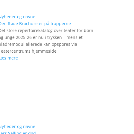
Nyheder og navne
Den Røde Brochure er på trapperne
Det store repertoirekatalog over teater for børn
og unge 2025-26 er nu i trykken – mens et
bladremodul allerede kan opspores via
Teatercentrums hjemmeside
Læs mere
Nyheder og navne
Lars Salling er død