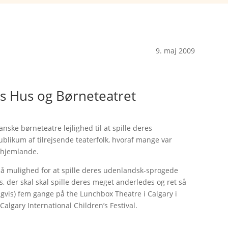
9. maj 2009
ons Hus og Børneteatret
danske børneteatre lejlighed til at spille deres
publikum af tilrejsende teaterfolk, hvoraf mange var
s hjemlande.
så mulighed for at spille deres udenlandsk-sprogede
, der skal skal spille deres meget anderledes og ret så
urligvis) fem gange på the Lunchbox Theatre i Calgary i
Calgary International Children’s Festival.