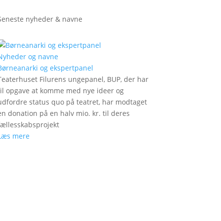
Seneste nyheder & navne
Nyheder og navne
Børneanarki og ekspertpanel
Teaterhuset Filurens ungepanel, BUP, der har
til opgave at komme med nye ideer og
udfordre status quo på teatret, har modtaget
en donation på en halv mio. kr. til deres
fællesskabsprojekt
Læs mere