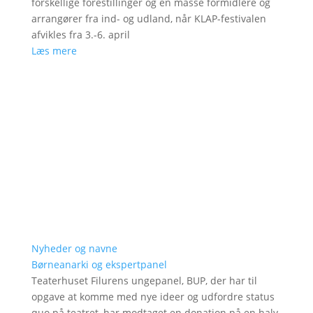
forskellige forestillinger og en masse formidlere og
arrangører fra ind- og udland, når KLAP-festivalen
afvikles fra 3.-6. april
Læs mere
Nyheder og navne
Børneanarki og ekspertpanel
Teaterhuset Filurens ungepanel, BUP, der har til
opgave at komme med nye ideer og udfordre status
quo på teatret, har modtaget en donation på en halv