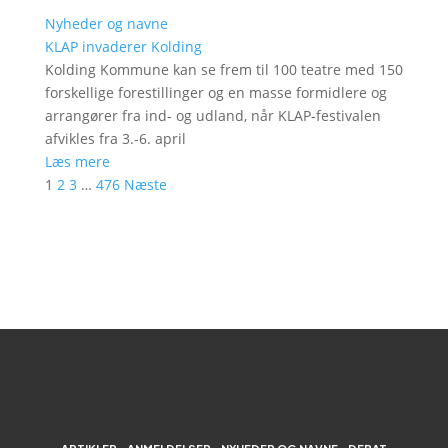
Nyheder og navne
KLAP invaderer Kolding
Kolding Kommune kan se frem til 100 teatre med 150
forskellige forestillinger og en masse formidlere og
arrangører fra ind- og udland, når KLAP-festivalen
afvikles fra 3.-6. april
Læs mere
1
2
3
…
476
Næste