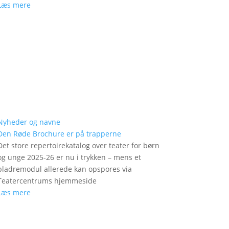
Læs mere
Nyheder og navne
Den Røde Brochure er på trapperne
Det store repertoirekatalog over teater for børn
og unge 2025-26 er nu i trykken – mens et
bladremodul allerede kan opspores via
Teatercentrums hjemmeside
Læs mere