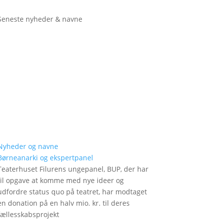
Seneste nyheder & navne
Nyheder og navne
Børneanarki og ekspertpanel
Teaterhuset Filurens ungepanel, BUP, der har
til opgave at komme med nye ideer og
udfordre status quo på teatret, har modtaget
en donation på en halv mio. kr. til deres
fællesskabsprojekt