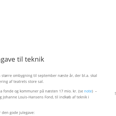
gave til teknik
 større ombygning til september næste år, der bl.a. skal
ing af teatrets store sal.
fra fonde og kommuner på næsten 17 mio. kr. (se
note
) –
og Johanne Louis-Hansens Fond, til indkøb af teknik i
r den gode julegave: