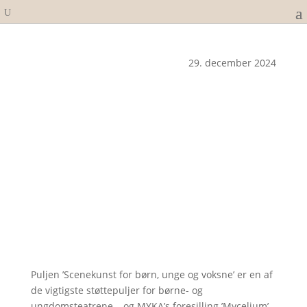
29. december 2024
Puljen ’Scenekunst for børn, unge og voksne’ er en af
de vigtigste støttepuljer for børne- og
ungdomsteatrene – og MYKA’s foresilling ’Mycelium’