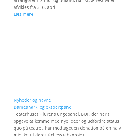
arrangører fra ind- og udland, når KLAP-festivalen
afvikles fra 3.-6. april
Læs mere
Nyheder og navne
Børneanarki og ekspertpanel
Teaterhuset Filurens ungepanel, BUP, der har til
opgave at komme med nye ideer og udfordre status
quo på teatret, har modtaget en donation på en halv
mio. kr. til deres fællesskabsprojekt