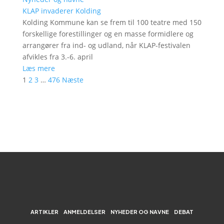
KLAP invaderer Kolding
Kolding Kommune kan se frem til 100 teatre med 150
forskellige forestillinger og en masse formidlere og
arrangører fra ind- og udland, når KLAP-festivalen
afvikles fra 3.-6. april
Læs mere
1
2
3
…
476
Næste
ARTIKLER
ANMELDELSER
NYHEDER OG NAVNE
DEBAT