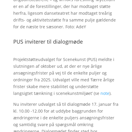
er en af de forestillinger, der har modtaget støtte
herfra, ligesom danseteatret har modtaget treårig
drifts- og aktivitetsstøtte fra samme pulje gældende
for de næste tre sæsoner. Foto: AdeY
PUS inviterer til dialogmøde
Projektstøtteudvalget for Scenekunst (PUS) meldte i
slutningen af oktober ud, at der er nye årlige
ansøgningsfrister på vej til de enkelte puljer og
ordninger fra 2025. Udvalget ville med ’færre årlige
frister skabe mere stabilitet og understøtte
langsigtet tænkning i scenekunstmiljøet’ (se
note
).
Nu inviterer udvalget så til dialogmøde 17. januar fra
kl. 10.00 -12.00 for at uddybe baggrunden for
ændringerne i de enkelte puljers ansøgningsfrister
og samtidig svare på spørgsmål omkring
ændringerne. Dialogmødet finder sted hos