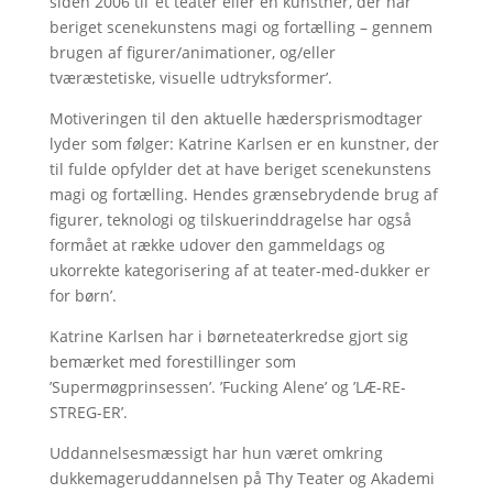
siden 2006 til ’et teater eller en kunstner, der har
beriget scenekunstens magi og fortælling – gennem
brugen af figurer/animationer, og/eller
tværæstetiske, visuelle udtryksformer’.
Motiveringen til den aktuelle hædersprismodtager
lyder som følger: Katrine Karlsen er en kunstner, der
til fulde opfylder det at have beriget scenekunstens
magi og fortælling. Hendes grænsebrydende brug af
figurer, teknologi og tilskuerinddragelse har også
formået at række udover den gammeldags og
ukorrekte kategorisering af at teater-med-dukker er
for børn’.
Katrine Karlsen har i børneteaterkredse gjort sig
bemærket med forestillinger som
’Supermøgprinsessen’. ’Fucking Alene’ og ’LÆ-RE-
STREG-ER’.
Uddannelsesmæssigt har hun været omkring
dukkemageruddannelsen på Thy Teater og Akademi