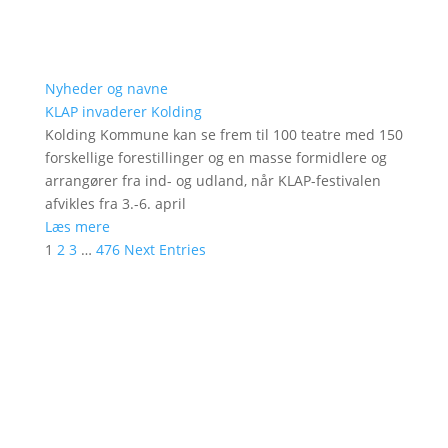
Nyheder og navne
KLAP invaderer Kolding
Kolding Kommune kan se frem til 100 teatre med 150
forskellige forestillinger og en masse formidlere og
arrangører fra ind- og udland, når KLAP-festivalen
afvikles fra 3.-6. april
Læs mere
1
2
3
…
476
Next Entries