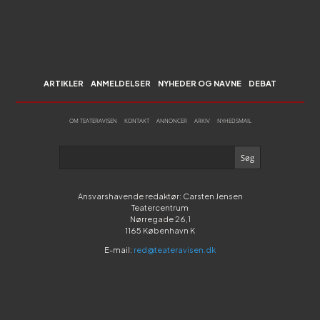
ARTIKLER
ANMELDELSER
NYHEDER OG NAVNE
DEBAT
OM TEATERAVISEN
KONTAKT
ANNONCER
ARKIV
NYHEDSMAIL
Ansvarshavende redaktør: Carsten Jensen
Teatercentrum
Nørregade 26,1
1165 København K
E-mail:
red@teateravisen.dk