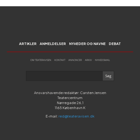
ARTIKLER
ANMELDELSER
NYHEDER OG NAVNE
DEBAT
OM TEATERAVISEN
KONTAKT
ANNONCER
ARKIV
NYHEDSMAIL
Ansvarshavende redaktør: Carsten Jensen
Teatercentrum
Nørregade 26,1
1165 København K
E-mail:
red@teateravisen.dk