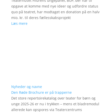
Teaterhuset Filurens ungepanel, BUP, der har til
opgave at komme med nye ideer og udfordre status
quo på teatret, har modtaget en donation på en halv
mio. kr. til deres fællesskabsprojekt
Læs mere
Nyheder og navne
Den Røde Brochure er på trapperne
Det store repertoirekatalog over teater for børn og
unge 2025-26 er nu i trykken – mens et bladremodul
allerede kan opspores via Teatercentrums