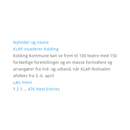
Nyheder og navne
KLAP invaderer Kolding
Kolding Kommune kan se frem til 100 teatre med 150
forskellige forestillinger og en masse formidlere og
arrangører fra ind- og udland, når KLAP-festivalen
afvikles fra 3.-6. april
Læs mere
1
2
3
…
476
Next Entries