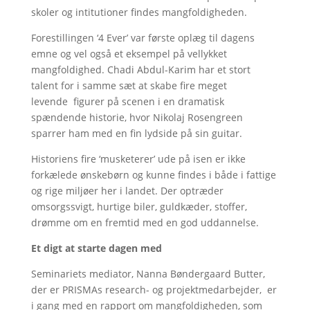
skoler og intitutioner findes mangfoldigheden.
Forestillingen ‘4 Ever’ var første oplæg til dagens
emne og vel også et eksempel på vellykket
mangfoldighed. Chadi Abdul-Karim har et stort
talent for i samme sæt at skabe fire meget
levende figurer på scenen i en dramatisk
spændende historie, hvor Nikolaj Rosengreen
sparrer ham med en fin lydside på sin guitar.
Historiens fire ‘musketerer’ ude på isen er ikke
forkælede ønskebørn og kunne findes i både i fattige
og rige miljøer her i landet. Der optræder
omsorgssvigt, hurtige biler, guldkæder, stoffer,
drømme om en fremtid med en god uddannelse.
Et digt at starte dagen med
Seminariets mediator, Nanna Bøndergaard Butter,
der er PRISMAs research- og projektmedarbejder, er
i gang med en rapport om mangfoldigheden, som