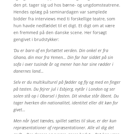
den pt. tager sig ud hos børne- og ungdomsteatrene.
Hendes oplæg på seminardagen var samplede
bidder fra interviews med ti forskellige teatre, som
hun havde nedfældet til et digt. Et digt om at være
en fremmed på den danske scene. Her forsøgt
gengivet i brudstykker:
‘Du er barn af en fortættet verden. Din onkel er fra
Ghana, din mor fra Yemen… Din far har siddet på sin
sofa i over tusinde år og mener han har sine rødder i
danernes land…
Selv er du multikulturel på fødder og fly og med en finger
på tasten. Du fejrer jul i Esbjerg, nytår i London og ser
solen stå op i Obarsel i fasten. Dit vindue står åbent. Du
tager hverken din nationalitet, identitet eller dit køn for
givet…
Men når lyset tændes, spillet sættes til skue, er der kun
repræsentationer af repræsentationer. Alle vil dig det