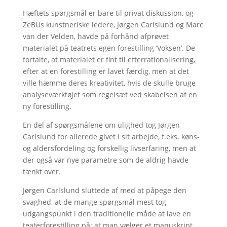
Hæftets spørgsmål er bare til privat diskussion, og
ZeBUs kunstneriske ledere, Jørgen Carlslund og Marc
van der Velden, havde på forhånd afprøvet
materialet på teatrets egen forestilling ‘Voksen’. De
fortalte, at materialet er fint til efterrationalisering,
efter at en forestilling er lavet færdig, men at det
ville hæmme deres kreativitet, hvis de skulle bruge
analyseværktøjet som regelsæt ved skabelsen af en
ny forestilling.
En del af spørgsmålene om ulighed tog Jørgen
Carlslund for allerede givet i sit arbejde, f.eks. køns-
og aldersfordeling og forskellig livserfaring, men at
der også var nye parametre som de aldrig havde
tænkt over.
Jørgen Carlslund sluttede af med at påpege den
svaghed, at de mange spørgsmål mest tog
udgangspunkt i den traditionelle måde at lave en
teaterforestilling på; at man vælger et manuskript,