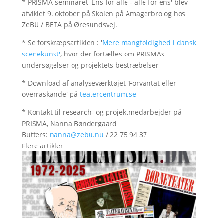
* PRISMA-seminaret 'Ens for alle - alle for ens' blev
afviklet 9. oktober på Skolen på Amagerbro og hos
ZeBU / BETA på Øresundsvej.
* Se forskræpsartiklen : '
Mere mangfoldighed i dansk
scenekunst'
, hvor der fortælles om PRISMAs
undersøgelser og projektets bestræbelser
* Download af analyseværktøjet 'Fōrväntat eller
överraskande' på
teatercentrum.se
* Kontakt til research- og projektmedarbejder på
PRISMA, Nanna Bøndergaard
Butters:
nanna@zebu.nu
/ 22 75 94 37
Flere artikler