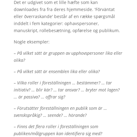
Det er udgivet som et lille hæfte som kan
downloades fra fra deres hjemmeside. 'Fōrväntat
eller ōverraskande' består af en række spørgsmål
inddelt i fem kategorier: ophavspersoner,
manuskript, rollebesætning, opførelse og publikum.
Nogle eksempler:
– På vilket sätt är gruppen av upphovspersoner lika eller
olika?
– På vilket sätt är ensemblen lika eller olika?
– Vilka roller i föreställningen … bestämmer? … tar
initiativ? … blir kär? … tar ansvar? … bryter mot lagen?
… är passiva? … offrar sig?
– Förutsätter föreställningen en publik som är …
svenskspråkig? … seende? … hörande?
– Finns det flera roller i föreställningen som
publiken/målgruppen kan identifiera sig med?