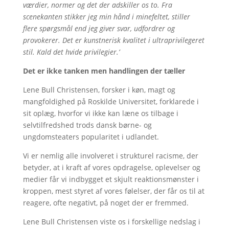
værdier, normer og det der adskiller os to. Fra
scenekanten stikker jeg min hånd i minefeltet, stiller
flere spørgsmål end jeg giver svar, udfordrer og
provokerer. Det er kunstnerisk kvalitet i ultraprivilegeret
stil. Kald det hvide privilegier.’
Det er ikke tanken men handlingen der tæller
Lene Bull Christensen, forsker i køn, magt og
mangfoldighed på Roskilde Universitet, forklarede i
sit oplæg, hvorfor vi ikke kan læne os tilbage i
selvtilfredshed trods dansk børne- og
ungdomsteaters popularitet i udlandet.
Vi er nemlig alle involveret i strukturel racisme, der
betyder, at i kraft af vores opdragelse, oplevelser og
medier får vi indbygget et skjult reaktionsmønster i
kroppen, mest styret af vores følelser, der får os til at
reagere, ofte negativt, på noget der er fremmed.
Lene Bull Christensen viste os i forskellige nedslag i