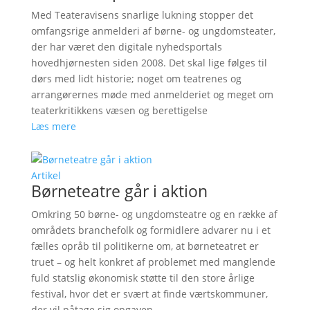
Med Teateravisens snarlige lukning stopper det
omfangsrige anmelderi af børne- og ungdomsteater,
der har været den digitale nyhedsportals
hovedhjørnesten siden 2008. Det skal lige følges til
dørs med lidt historie; noget om teatrenes og
arrangørernes møde med anmelderiet og meget om
teaterkritikkens væsen og berettigelse
Læs mere
Artikel
Børneteatre går i aktion
Omkring 50 børne- og ungdomsteatre og en række af
områdets branchefolk og formidlere advarer nu i et
fælles opråb til politikerne om, at børneteatret er
truet – og helt konkret af problemet med manglende
fuld statslig økonomisk støtte til den store årlige
festival, hvor det er svært at finde værtskommuner,
der vil påtage sig opgaven.