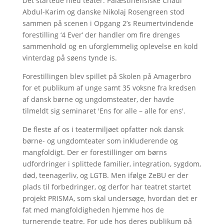
Det startede med teater: Palæstinensiske Chadi
Abdul-Karim og danske Nikolaj Rosengreen stod
sammen på scenen i Opgang 2’s Reumertvindende
forestilling ‘4 Ever’ der handler om fire drenges
sammenhold og en uforglemmelig oplevelse en kold
vinterdag på søens tynde is.
Forestillingen blev spillet på Skolen på Amagerbro
for et publikum af unge samt 35 voksne fra kredsen
af dansk børne og ungdomsteater, der havde
tilmeldt sig seminaret 'Ens for alle – alle for ens'.
De fleste af os i teatermiljøet opfatter nok dansk
børne- og ungdomteater som inkluderende og
mangfoldigt. Der er forestillinger om børns
udfordringer i splittede familier, integration, sygdom,
død, teenagerliv, og LGTB. Men ifølge ZeBU er der
plads til forbedringer, og derfor har teatret startet
projekt PRISMA, som skal undersøge, hvordan det er
fat med mangfoldigheden hjemme hos de
turnerende teatre. For ude hos deres publikum på