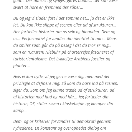
godt… Der danses og synges, gøres badut… Det kan være
svært at høre en fremmed der råber…
Du og jeg vi sidder fast i det samme net… ja det er ikke
let. Du kan ikke slippe af scenen eller ud af strukturen…
Her fortælles historier om os selv og hinanden. Dem og
os… Performativt forvandles din identitet til min… Mens
du smiler sødt, går du på besøg i det du tror er mig…
som en (Carsten) Niebuhr på charterrejse fascineret af
turistorientalisme. Det Lykkelige Arabiens fossiler og
planter…
Hvis vi kan bytte vil jeg gerne være dig, men med det
privilegie at definere mig. Så kom da bare ind på scenen,
siger du. Som om jeg kunne træde ud af strukturen, ud
af historien med hud og med hår… Jeg fortæller din
historie, OK, stiller røven i klaskehøjde og kæmper din
kamp…
Dem- og os-kriterier forvandles til demokrati gennem
nyhederne. En konstant og overophedet dialog om