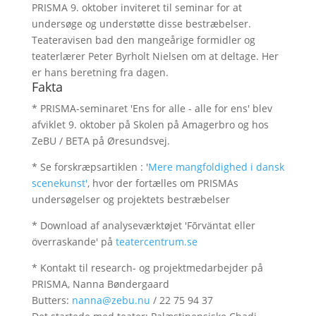
PRISMA 9. oktober inviteret til seminar for at
undersøge og understøtte disse bestræbelser.
Teateravisen bad den mangeårige formidler og
teaterlærer Peter Byrholt Nielsen om at deltage. Her
er hans beretning fra dagen.
Fakta
* PRISMA-seminaret 'Ens for alle - alle for ens' blev
afviklet 9. oktober på Skolen på Amagerbro og hos
ZeBU / BETA på Øresundsvej.
* Se forskræpsartiklen : '
Mere mangfoldighed i dansk
scenekunst'
, hvor der fortælles om PRISMAs
undersøgelser og projektets bestræbelser
* Download af analyseværktøjet 'Fōrväntat eller
överraskande' på
teatercentrum.se
* Kontakt til research- og projektmedarbejder på
PRISMA, Nanna Bøndergaard
Butters:
nanna@zebu.nu
/ 22 75 94 37