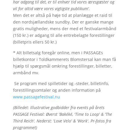
har adgang til det, er til enhver tid vores æresgæster og
vil for altid være vores vigtigste publikum'.
Men det er altså på høje tid at planlægge et raid til
den nordsjællandske sundby. Der er ganske mange
gratis muligheder, mens der med et festivalarmbånd
(150 kr.) er adgang til alle entrebelagte forestillinger
(billetpris ellers 50 kr.)
* Alt billetsalg foregår online, men i PASSAGEs
billetkontor i Toldkammerets Blomstersal kan man få
hjælp til spørgsmål omkring forestillinger, billetter,
armbånd mv.
Se program med spilletider og -steder, billetinfo,
forestillingsomtaler og anden information på
www.passagefestival.nu
(Billedet: Illustrative godbidder fra events på årets
PASSAGE Festival: Øverst 'Bakéké, 'Time to Loop' & 'The
Third Reich'. Nederst: 'Love Velo' & 'Work'. Pr-fotos fra
programmet)