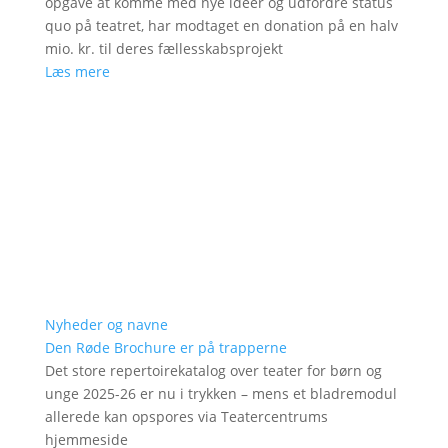
opgave at komme med nye ideer og udfordre status
quo på teatret, har modtaget en donation på en halv
mio. kr. til deres fællesskabsprojekt
Læs mere
Nyheder og navne
Den Røde Brochure er på trapperne
Det store repertoirekatalog over teater for børn og
unge 2025-26 er nu i trykken – mens et bladremodul
allerede kan opspores via Teatercentrums
hjemmeside