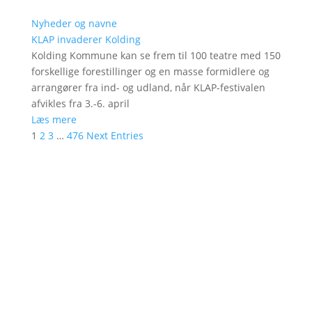
Nyheder og navne
KLAP invaderer Kolding
Kolding Kommune kan se frem til 100 teatre med 150
forskellige forestillinger og en masse formidlere og
arrangører fra ind- og udland, når KLAP-festivalen
afvikles fra 3.-6. april
Læs mere
1
2
3
…
476
Next Entries