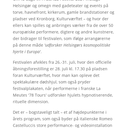
Helsingør og omegn med gadeteater og events på
torve, havnefront, kirkerum, gamle brandstationer og
pladser ved Kronborg, Kulturværftet – og hvor der
ellers kan spilles og anbringes værker fra de over 50
europæiske performere, digtere og andre kunstnere,
der bidrager til festivalen, som ifølge arrangørerne
på denne måde
'udforsker Helsingørs kosmopolitiske
hjerte i Europa'
.
Festivalen afvikles fra 26.-31. juli, hvor den officielle
åbningsforestilling er 28. juli kl. 17.30 på pladsen
foran Kulturværftet, hvor man kan opleve det
spektakulære dødshjul, som også pryder
festivalplakaten, når performerne i franske La
Meutes '78 Tours' udforsker hjulets hypnotiserende,
rituelle dimension.
Det er – bogstaveligt talt – et af højdepunkterne i
årets program, som også byder på italienske Romeo
Castelluccis store performance- og videoinstallation