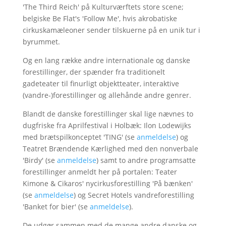
'The Third Reich' på Kulturværftets store scene;
belgiske Be Flat's 'Follow Me', hvis akrobatiske
cirkuskamæleoner sender tilskuerne på en unik tur i
byrummet.
Og en lang række andre internationale og danske
forestillinger, der spænder fra traditionelt
gadeteater til finurligt objektteater, interaktive
(vandre-)forestillinger og allehånde andre genrer.
Blandt de danske forestillinger skal lige nævnes to
dugfriske fra Aprilfestival i Holbæk: Ilon Lodewijks
med brætspilkonceptet 'TING' (se
anmeldelse
) og
Teatret Brændende Kærlighed med den nonverbale
'Birdy' (se
anmeldelse
) samt to andre programsatte
forestillinger anmeldt her på portalen: Teater
Kimone & Cikaros' nycirkusforestilling 'På bænken'
(se
anmeldelse
) og Secret Hotels vandreforestilling
'Banket for bier' (se
anmeldelse
).
De udgør sammen med de mange andre danske og