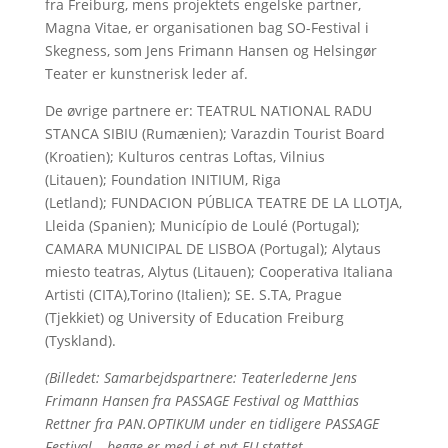
fra Freiburg, mens projektets engelske partner,
Magna Vitae, er organisationen bag SO-Festival i
Skegness, som Jens Frimann Hansen og Helsingør
Teater er kunstnerisk leder af.
De øvrige partnere er: TEATRUL NATIONAL RADU
STANCA SIBIU (Rumænien); Varazdin Tourist Board
(Kroatien); Kulturos centras Loftas, Vilnius
(Litauen); Foundation INITIUM, Riga
(Letland); FUNDACION PÚBLICA TEATRE DE LA LLOTJA,
Lleida (Spanien); Município de Loulé (Portugal);
CAMARA MUNICIPAL DE LISBOA (Portugal); Alytaus
miesto teatras, Alytus (Litauen); Cooperativa Italiana
Artisti (CITA),Torino (Italien); SE. S.TA, Prague
(Tjekkiet) og University of Education Freiburg
(Tyskland).
(Billedet: Samarbejdspartnere: Teaterlederne Jens
Frimann Hansen fra PASSAGE Festival og Matthias
Rettner fra PAN.OPTIKUM under en tidligere PASSAGE
Festival – begge er med i et nyt EU-støttet