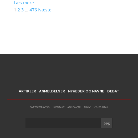
Læs mere
1
2
3
…
476
Næste
ARTIKLER
ANMELDELSER
NYHEDER OG NAVNE
DEBAT
OM TEATERAVISEN
KONTAKT
ANNONCER
ARKIV
NYHEDSMAIL