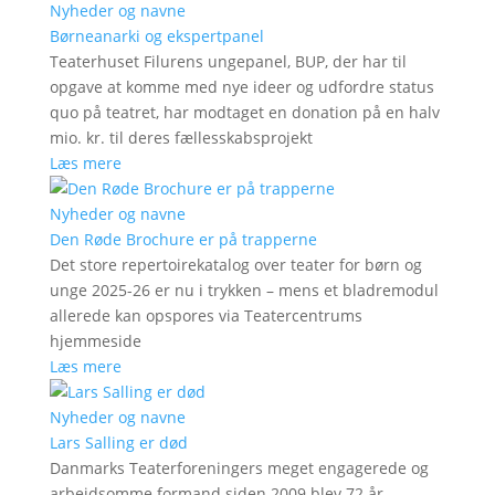
Nyheder og navne
Børneanarki og ekspertpanel
Teaterhuset Filurens ungepanel, BUP, der har til
opgave at komme med nye ideer og udfordre status
quo på teatret, har modtaget en donation på en halv
mio. kr. til deres fællesskabsprojekt
Læs mere
Nyheder og navne
Den Røde Brochure er på trapperne
Det store repertoirekatalog over teater for børn og
unge 2025-26 er nu i trykken – mens et bladremodul
allerede kan opspores via Teatercentrums
hjemmeside
Læs mere
Nyheder og navne
Lars Salling er død
Danmarks Teaterforeningers meget engagerede og
arbejdsomme formand siden 2009 blev 72 år