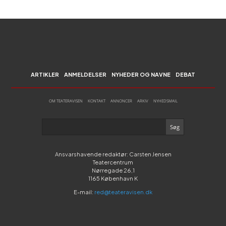
ARTIKLER
ANMELDELSER
NYHEDER OG NAVNE
DEBAT
OM TEATERAVISEN
KONTAKT
ANNONCER
ARKIV
NYHEDSMAIL
Ansvarshavende redaktør: Carsten Jensen
Teatercentrum
Nørregade 26,1
1165 København K
E-mail:
red@teateravisen.dk