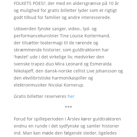
FOLKETS POESI', der med en aldersgrænse på 10 år
og mulighed for gratis billetter lyder som et rigtigt
godt tilbud for familier og andre interesserede.
Udoverden fynske sanger, video-, lyd- og
performancekunstner Tine Louise Kortermand,
der tilsætter teatermagi til de rørende og
skræmmende historier, som guldtraktoren har
'høstet' ude i det virkelige liv, medvirker den
svenske trapez-duo Mira Leonard og Esmeralda
Nikolajeff, den dansk-norske cellist Live Johansson og
den ekvilibristiske harmonikaspiller og
elektronmusiker Nicolai Kornerup.
Gratis billetter reserveres
her
***
Forud for spilleperioden i Årslev kører guldtraktoren
endnu en runde i det sydfynske og samler historier
ind. Man kan møde den følgende steder, ligeledes