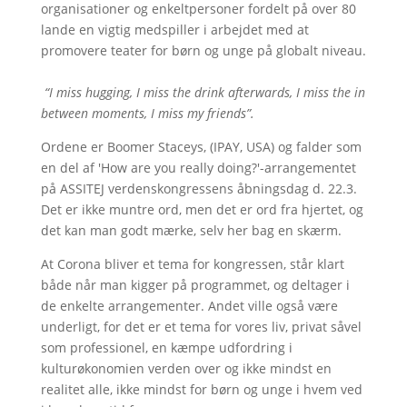
organisationer og enkeltpersoner fordelt på over 80
lande en vigtig medspiller i arbejdet med at
promovere teater for børn og unge på globalt niveau.
“I miss hugging, I miss the drink afterwards, I miss the in
between moments, I miss my friends”.
Ordene er Boomer Staceys, (IPAY, USA) og falder som
en del af 'How are you really doing?'-arrangementet
på ASSITEJ verdenskongressens åbningsdag d. 22.3.
Det er ikke muntre ord, men det er ord fra hjertet, og
det kan man godt mærke, selv her bag en skærm.
At Corona bliver et tema for kongressen, står klart
både når man kigger på programmet, og deltager i
de enkelte arrangementer. Andet ville også være
underligt, for det er et tema for vores liv, privat såvel
som professionel, en kæmpe udfordring i
kulturøkonomien verden over og ikke mindst en
realitet alle, ikke mindst for børn og unge i hvem ved