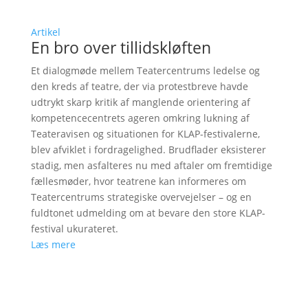
Artikel
En bro over tillidskløften
Et dialogmøde mellem Teatercentrums ledelse og
den kreds af teatre, der via protestbreve havde
udtrykt skarp kritik af manglende orientering af
kompetencecentrets ageren omkring lukning af
Teateravisen og situationen for KLAP-festivalerne,
blev afviklet i fordragelighed. Brudflader eksisterer
stadig, men asfalteres nu med aftaler om fremtidige
fællesmøder, hvor teatrene kan informeres om
Teatercentrums strategiske overvejelser – og en
fuldtonet udmelding om at bevare den store KLAP-
festival ukurateret.
Læs mere