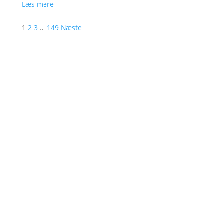
Læs mere
1
2
3
…
149
Næste