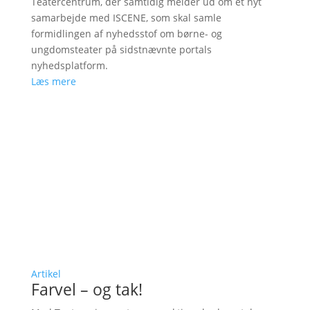
Teatercentrum, der samtidig melder ud om et nyt
samarbejde med ISCENE, som skal samle
formidlingen af nyhedsstof om børne- og
ungdomsteater på sidstnævnte portals
nyhedsplatform.
Læs mere
Artikel
Farvel – og tak!