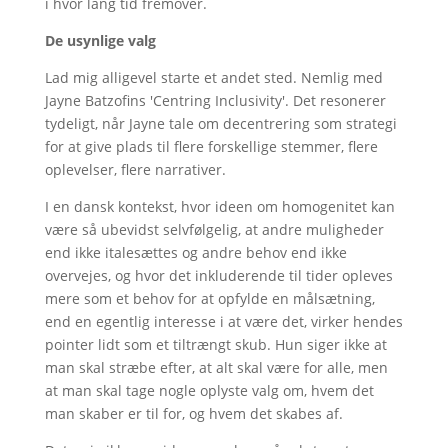
i hvor lang tid fremover.
De usynlige valg
Lad mig alligevel starte et andet sted. Nemlig med
Jayne Batzofins 'Centring Inclusivity'. Det resonerer
tydeligt, når Jayne tale om decentrering som strategi
for at give plads til flere forskellige stemmer, flere
oplevelser, flere narrativer.
I en dansk kontekst, hvor ideen om homogenitet kan
være så ubevidst selvfølgelig, at andre muligheder
end ikke italesættes og andre behov end ikke
overvejes, og hvor det inkluderende til tider opleves
mere som et behov for at opfylde en målsætning,
end en egentlig interesse i at være det, virker hendes
pointer lidt som et tiltrængt skub. Hun siger ikke at
man skal stræbe efter, at alt skal være for alle, men
at man skal tage nogle oplyste valg om, hvem det
man skaber er til for, og hvem det skabes af.