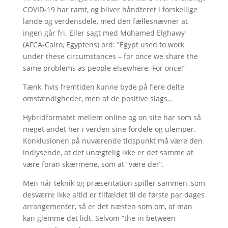
COVID-19 har ramt, og bliver håndteret i forskellige
lande og verdensdele, med den fællesnævner at
ingen går fri. Eller sagt med Mohamed Elghawy
(AFCA-Cairo, Egyptens) ord: ”Egypt used to work
under these circumstances – for once we share the
same problems as people elsewhere. For once!”
Tænk, hvis fremtiden kunne byde på flere delte
omstændigheder, men af de positive slags…
Hybridformatet mellem online og on site har som så
meget andet her i verden sine fordele og ulemper.
Konklusionen på nuværende tidspunkt må være den
indlysende, at det unægtelig ikke er det samme at
være foran skærmene, som at ”være der”.
Men når teknik og præsentation spiller sammen, som
desværre ikke altid er tilfældet til de første par dages
arrangementer, så er det næsten som om, at man
kan glemme det lidt. Selvom ”the in between