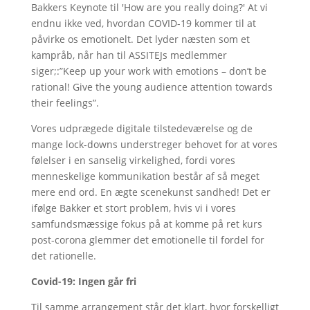
Bakkers Keynote til 'How are you really doing?' At vi
endnu ikke ved, hvordan COVID-19 kommer til at
påvirke os emotionelt. Det lyder næsten som et
kampråb, når han til ASSITEJs medlemmer
siger;:”Keep up your work with emotions – don’t be
rational! Give the young audience attention towards
their feelings”.
Vores udprægede digitale tilstedeværelse og de
mange lock-downs understreger behovet for at vores
følelser i en sanselig virkelighed, fordi vores
menneskelige kommunikation består af så meget
mere end ord. En ægte scenekunst sandhed! Det er
ifølge Bakker et stort problem, hvis vi i vores
samfundsmæssige fokus på at komme på ret kurs
post-corona glemmer det emotionelle til fordel for
det rationelle.
Covid-19: Ingen går fri
Til samme arrangement står det klart, hvor forskelligt