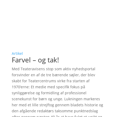
Artikel
Farvel – og tak!
Med Teateravisens stop som aktiv nyhedsportal
forsvinder en af de tre bærende søjler, der blev
skabt for Teatercentrums virke fra starten af
1970’erne: Et medie med specifik fokus på
synliggørelse og formidling af professionel
scenekunst for børn og unge. Lukningen markeres
her med et lille strejftog gennem bladets historie og
den afgående redaktørs taksomme punktnedslag
efter gennem næsten 40 år at have fulgt et unikt og