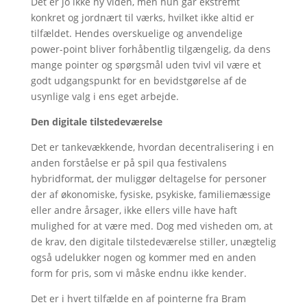
Det er jo ikke ny viden, men hun går ekstremt
konkret og jordnært til værks, hvilket ikke altid er
tilfældet. Hendes overskuelige og anvendelige
power-point bliver forhåbentlig tilgængelig, da dens
mange pointer og spørgsmål uden tvivl vil være et
godt udgangspunkt for en bevidstgørelse af de
usynlige valg i ens eget arbejde.
Den digitale tilstedeværelse
Det er tankevækkende, hvordan decentralisering i en
anden forståelse er på spil qua festivalens
hybridformat, der muliggør deltagelse for personer
der af økonomiske, fysiske, psykiske, familiemæssige
eller andre årsager, ikke ellers ville have haft
mulighed for at være med. Dog med visheden om, at
de krav, den digitale tilstedeværelse stiller, unægtelig
også udelukker nogen og kommer med en anden
form for pris, som vi måske endnu ikke kender.
Det er i hvert tilfælde en af pointerne fra Bram