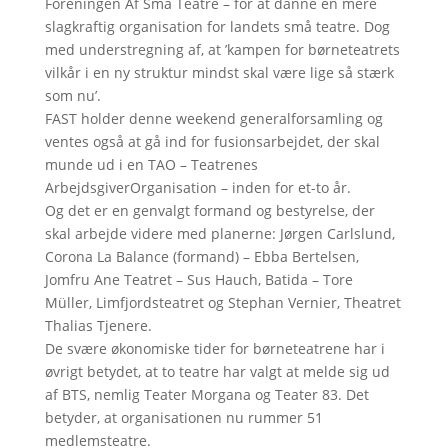
Foreningen Af Små Teatre – for at danne en mere
slagkraftig organisation for landets små teatre. Dog
med understregning af, at ’kampen for børneteatrets
vilkår i en ny struktur mindst skal være lige så stærk
som nu’.
FAST holder denne weekend generalforsamling og
ventes også at gå ind for fusionsarbejdet, der skal
munde ud i en TAO – Teatrenes
ArbejdsgiverOrganisation – inden for et-to år.
Og det er en genvalgt formand og bestyrelse, der
skal arbejde videre med planerne: Jørgen Carlslund,
Corona La Balance (formand) – Ebba Bertelsen,
Jomfru Ane Teatret – Sus Hauch, Batida – Tore
Müller, Limfjordsteatret og Stephan Vernier, Theatret
Thalias Tjenere.
De svære økonomiske tider for børneteatrene har i
øvrigt betydet, at to teatre har valgt at melde sig ud
af BTS, nemlig Teater Morgana og Teater 83. Det
betyder, at organisationen nu rummer 51
medlemsteatre.