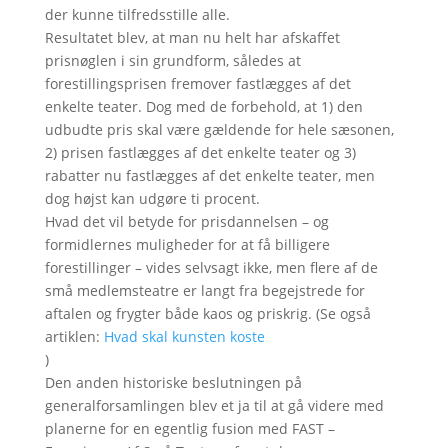
der kunne tilfredsstille alle.
Resultatet blev, at man nu helt har afskaffet
prisnøglen i sin grundform, således at
forestillingsprisen fremover fastlægges af det
enkelte teater. Dog med de forbehold, at 1) den
udbudte pris skal være gældende for hele sæsonen,
2) prisen fastlægges af det enkelte teater og 3)
rabatter nu fastlægges af det enkelte teater, men
dog højst kan udgøre ti procent.
Hvad det vil betyde for prisdannelsen – og
formidlernes muligheder for at få billigere
forestillinger – vides selvsagt ikke, men flere af de
små medlemsteatre er langt fra begejstrede for
aftalen og frygter både kaos og priskrig. (Se også
artiklen:
Hvad skal kunsten koste
)
Den anden historiske beslutningen på
generalforsamlingen blev et ja til at gå videre med
planerne for en egentlig fusion med FAST –