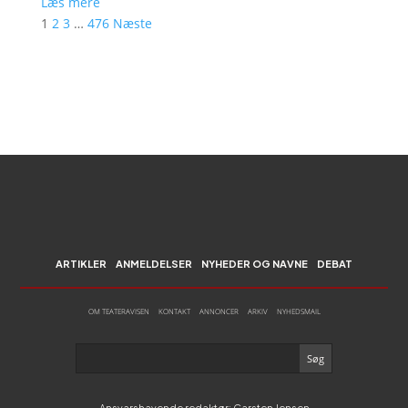
Læs mere
1
2
3
…
476
Næste
ARTIKLER
ANMELDELSER
NYHEDER OG NAVNE
DEBAT
OM TEATERAVISEN
KONTAKT
ANNONCER
ARKIV
NYHEDSMAIL
Ansvarshavende redaktør: Carsten Jensen