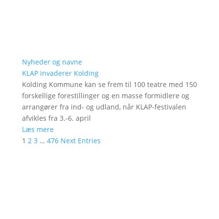
Nyheder og navne
KLAP invaderer Kolding
Kolding Kommune kan se frem til 100 teatre med 150
forskellige forestillinger og en masse formidlere og
arrangører fra ind- og udland, når KLAP-festivalen
afvikles fra 3.-6. april
Læs mere
1
2
3
…
476
Next Entries