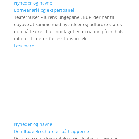
Nyheder og navne
Børneanarki og ekspertpanel
Teaterhuset Filurens ungepanel, BUP, der har til
opgave at komme med nye ideer og udfordre status
quo på teatret, har modtaget en donation på en halv
mio. kr. til deres fællesskabsprojekt
Læs mere
Nyheder og navne
Den Røde Brochure er på trapperne
Det store repertoirekatalog over teater for børn og