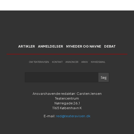
ARTIKLER
ANMELDELSER
NYHEDER OG NAVNE
DEBAT
OM TEATERAVISEN
KONTAKT
ANNONCER
ARKIV
NYHEDSMAIL
Ansvarshavende redaktør: Carsten Jensen
Teatercentrum
Nørregade 26,1
1165 København K
E-mail:
red@teateravisen.dk