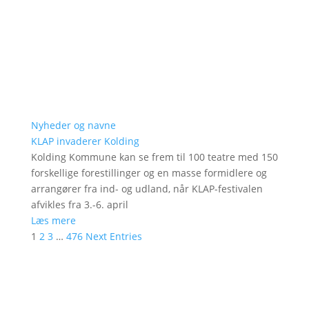
Nyheder og navne
KLAP invaderer Kolding
Kolding Kommune kan se frem til 100 teatre med 150
forskellige forestillinger og en masse formidlere og
arrangører fra ind- og udland, når KLAP-festivalen
afvikles fra 3.-6. april
Læs mere
1
2
3
…
476
Next Entries