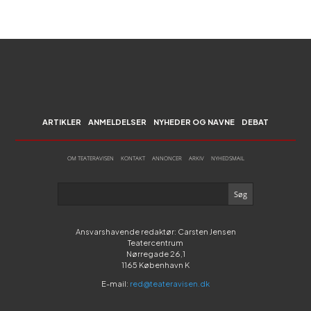
ARTIKLER
ANMELDELSER
NYHEDER OG NAVNE
DEBAT
OM TEATERAVISEN
KONTAKT
ANNONCER
ARKIV
NYHEDSMAIL
Ansvarshavende redaktør: Carsten Jensen
Teatercentrum
Nørregade 26,1
1165 København K
E-mail:
red@teateravisen.dk