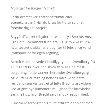
Modtaget fra BaggårdTeatret:
Er du dramatiker, teaterinstruktør eller
scenekunstner? Har du brug for tid og ro til at
fordybe dig i et projekt?
BaggårdTeatret tilbyder et residency i Brechts Hus,
lige ud til Svendborgsund, fra 3.1.2025 – 24.01.2025,
hvor teatret dækker alle udgifter til leje, el og vand
(transport er for egen regning).
Bertolt Brecht levede i landflygtighed i Svendborg fra
1933 til 1939, hvor han skrev flere af sine mest
betydningsfulde værker, herunder Svendborgdigte
og Mutter Courage og hendes børn. Med dette
residency ønsker teatret at løfte Brechts arv videre
ved at give nye kunstnere mulighed for fordybelse i
samme hus, hvor Brecht selv fandt kreativ frihed.
Kunstnere forpligter sig til at afslutte opholdet med