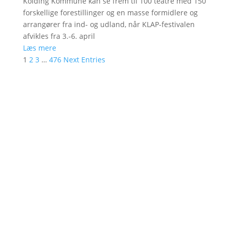
Kolding Kommune kan se frem til 100 teatre med 150
forskellige forestillinger og en masse formidlere og
arrangører fra ind- og udland, når KLAP-festivalen
afvikles fra 3.-6. april
Læs mere
1
2
3
…
476
Next Entries