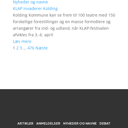
Nyheder og navne
KLAP invaderer Kolding
Kolding Kommune kan se frem til 100 teatre med 150
forskellige forestillinger og en masse formidlere og
arrangører fra ind- og udland, når KLAP-festivalen
afvikles fra 3.-6. april
Læs mere
1
2
3
…
476
Næste
ARTIKLER
ANMELDELSER
NYHEDER OG NAVNE
DEBAT