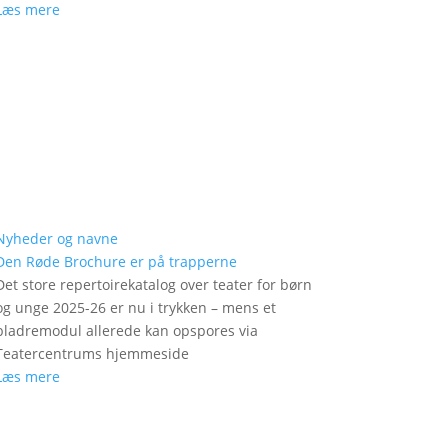
Læs mere
Nyheder og navne
Den Røde Brochure er på trapperne
Det store repertoirekatalog over teater for børn
og unge 2025-26 er nu i trykken – mens et
bladremodul allerede kan opspores via
Teatercentrums hjemmeside
Læs mere