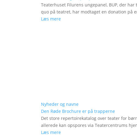
Teaterhuset Filurens ungepanel, BUP, der har 
quo på teatret, har modtaget en donation på en
Læs mere
Nyheder og navne
Den Røde Brochure er på trapperne
Det store repertoirekatalog over teater for bø
allerede kan opspores via Teatercentrums hj
Læs mere