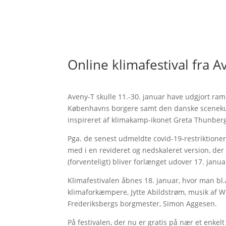
Online klimafestival fra A
Aveny-T skulle 11.-30. januar have udgjort ram
Københavns borgere samt den danske scenekunst
inspireret af klimakamp-ikonet Greta Thunber
Pga. de senest udmeldte covid-19-restriktioner b
med i en revideret og nedskaleret version, der
(forventeligt) bliver forlænget udover 17. janua
Klimafestivalen åbnes 18. januar, hvor man bl.a
klimaforkæmpere, Jytte Abildstrøm, musik af W
Frederiksbergs borgmester, Simon Aggesen.
På festivalen, der nu er gratis på nær et enke