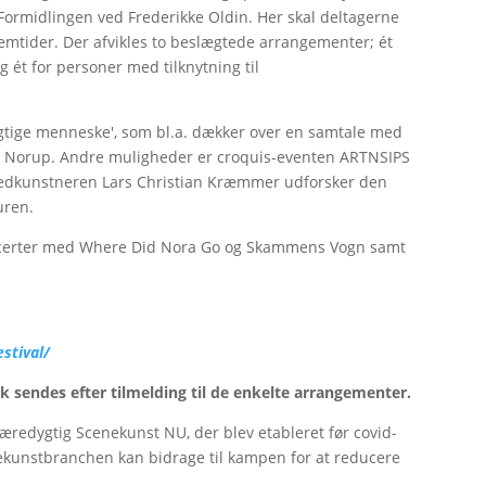
ormidlingen ved Frederikke Oldin. Her skal deltagerne
tider. Der afvikles to beslægtede arrangementer; ét
 ét for personer med tilknytning til
gtige menneske', som bl.a. dækker over en samtale med
Pia Norup. Andre muligheder er croquis-eventen ARTNSIPS
lledkunstneren Lars Christian Kræmmer udforsker den
uren.
koncerter med Where Did Nora Go og Skammens Vogn samt
stival/
k sendes efter tilmelding til de enkelte arrangementer.
æredygtig Scenekunst NU, der blev etableret før covid-
ekunstbranchen kan bidrage til kampen for at reducere