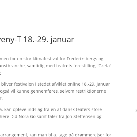
veny-T 18.-29. januar
men for en stor klimafestival for Frederiksbergs og
branche, samtidig med teatrets forestilling, 'Greta',
g.
liver festivalen i stedet afviklet online 18.-29. januar
 også vil kunne gennemføres, selvom restriktionerne
r.
. kan opleve indslag fra en af dansk teaters store
here Did Nora Go samt taler fra Jon Steffensen og
lt arrangement, kan man bl.a. tage på drømmerejser for