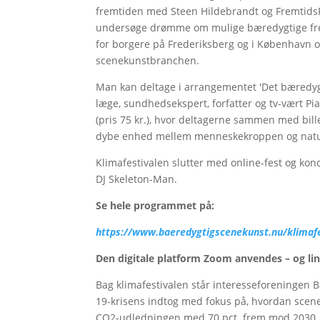
fremtiden med Steen Hildebrandt og FremtidsF
undersøge drømme om mulige bæredygtige frem
for borgere på Frederiksberg og i København og
scenekunstbranchen.
Man kan deltage i arrangementet 'Det bæredy
læge, sundhedsekspert, forfatter og tv-vært 
(pris 75 kr.), hvor deltagerne sammen med bi
dybe enhed mellem menneskekroppen og nat
Klimafestivalen slutter med online-fest og 
DJ Skeleton-Man.
Se hele programmet på:
https://www.baeredygtigscenekunst.nu/klimafe
Den digitale platform Zoom anvendes – og lin
Bag klimafestivalen står interesseforeningen B
19-krisens indtog med fokus på, hvordan scen
CO2-udledningen med 70 pct. frem mod 2030.