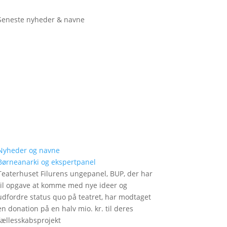
Seneste nyheder & navne
Nyheder og navne
Børneanarki og ekspertpanel
Teaterhuset Filurens ungepanel, BUP, der har
til opgave at komme med nye ideer og
udfordre status quo på teatret, har modtaget
en donation på en halv mio. kr. til deres
fællesskabsprojekt