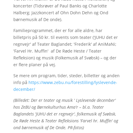
koncerter (Tidsrøver af Paul Banks og Charlotte
Halberg; Jazzkoncert af Ohn Dohn Dehn og Ond
børnemusik af De onde).
Familieprogrammet, der er for alle aldre, har
billetpris på 50 kr. til events som teater ('JUHU det er
regnvejr' af Teater Baglandet; 'Frederik' af AniMaNi;
'Farvel Hr. Muffin' af De Røde Heste / Teater
Refleksion) og musik (Folkemusik af Svøbsk) – og der
er flere planer på vej.
Se mere om program, tider, steder, billetter og anden
info på
https://www.zebu.nu/forestilling/lyslevende-
december/
(Billedet: Der er teater og musik ' Lyslevende december'
hos ZeBU og Børnekulturhus Ama'r – bl.a. Teater
Baglandets 'JUHU det er regnvejr', folkemusik af Svøbsk,
De Røde Heste & Teater Refleksions 'Farvel hr. Muffin' og
ond børnemusik af De Onde. PR-fotos)