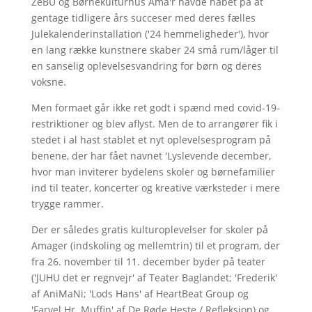
ZeBU og Børnekulturhus Ama'r havde håbet på at
gentage tidligere års succeser med deres fælles
Julekalenderinstallation ('24 hemmeligheder'), hvor
en lang række kunstnere skaber 24 små rum/låger til
en sanselig oplevelsesvandring for børn og deres
voksne.
Men formaet går ikke ret godt i spænd med covid-19-
restriktioner og blev aflyst. Men de to arrangører fik i
stedet i al hast stablet et nyt oplevelsesprogram på
benene, der har fået navnet 'Lyslevende december,
hvor man inviterer bydelens skoler og børnefamilier
ind til teater, koncerter og kreative værksteder i mere
trygge rammer.
Der er således gratis kulturoplevelser for skoler på
Amager (indskoling og mellemtrin) til et program, der
fra 26. november til 11. december byder på teater
('JUHU det er regnvejr' af Teater Baglandet; 'Frederik'
af AniMaNi; 'Lods Hans' af HeartBeat Group og
'Farvel Hr. Muffin' af De Røde Heste / Refleksion) og