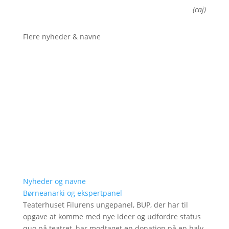
(caj)
Flere nyheder & navne
Nyheder og navne
Børneanarki og ekspertpanel
Teaterhuset Filurens ungepanel, BUP, der har til
opgave at komme med nye ideer og udfordre status
quo på teatret, har modtaget en donation på en halv