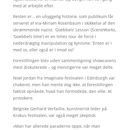
med at arbejde efter.
Resten er… en uhyggelig historie, som publikum får
serveret af Ina-Miriam Rosenbaum i skikkelse af den
skræmmende nazist. ’Goebbels’ Lesson’ (SceneWorks,
'Goebbels time') er en times tour de force i
nederdrægtig manipulation og kynisme: ’Enten er I
med os, eller også er I imod os!’
Forestillingen blev uden sammenligning showcasens
mest diskuterede – og meningerne var meget delte.
Noel Jordan fra Imaginate-festivalen i Edinburgh var
chokeret, men han mente dog ikke, at forestillingen
faktisk opnåede, hvad han formodede, den ville: At
provokere.
Belgiske Gerhard Verfaillie, kunstnerisk leder på
Krokus-festivalen, var også meget skeptisk:
»Man har allerede paraderne oppe, når man