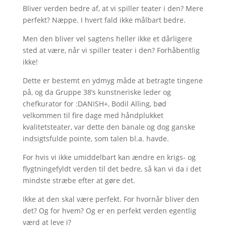
Bliver verden bedre af, at vi spiller teater i den? Mere
perfekt? Næppe. I hvert fald ikke målbart bedre.
Men den bliver vel sagtens heller ikke et dårligere
sted at være, når vi spiller teater i den? Forhåbentlig
ikke!
Dette er bestemt en ydmyg måde at betragte tingene
på, og da Gruppe 38’s kunstneriske leder og
chefkurator for :DANISH+, Bodil Alling, bød
velkommen til fire dage med håndplukket
kvalitetsteater, var dette den banale og dog ganske
indsigtsfulde pointe, som talen bl.a. havde.
For hvis vi ikke umiddelbart kan ændre en krigs- og
flygtningefyldt verden til det bedre, så kan vi da i det
mindste stræbe efter at gøre det.
Ikke at den skal være perfekt. For hvornår bliver den
det? Og for hvem? Og er en perfekt verden egentlig
værd at leve i?