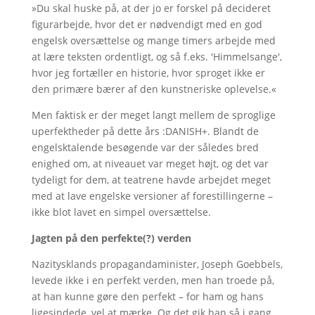
»Du skal huske på, at der jo er forskel på decideret
figurarbejde, hvor det er nødvendigt med en god
engelsk oversættelse og mange timers arbejde med
at lære teksten ordentligt, og så f.eks. 'Himmelsange',
hvor jeg fortæller en historie, hvor sproget ikke er
den primære bærer af den kunstneriske oplevelse.«
Men faktisk er der meget langt mellem de sproglige
uperfektheder på dette års :DANISH+. Blandt de
engelsktalende besøgende var der således bred
enighed om, at niveauet var meget højt, og det var
tydeligt for dem, at teatrene havde arbejdet meget
med at lave engelske versioner af forestillingerne –
ikke blot lavet en simpel oversættelse.
Jagten på den perfekte(?) verden
Nazitysklands propagandaminister, Joseph Goebbels,
levede ikke i en perfekt verden, men han troede på,
at han kunne gøre den perfekt – for ham og hans
ligesindede, vel at mærke. Og det gik han så i gang