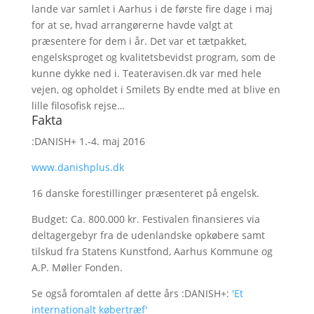
lande var samlet i Aarhus i de første fire dage i maj
for at se, hvad arrangørerne havde valgt at
præsentere for dem i år. Det var et tætpakket,
engelsksproget og kvalitetsbevidst program, som de
kunne dykke ned i. Teateravisen.dk var med hele
vejen, og opholdet i Smilets By endte med at blive en
lille filosofisk rejse…
Fakta
:DANISH+ 1.-4. maj 2016
www.danishplus.dk
16 danske forestillinger præsenteret på engelsk.
Budget: Ca. 800.000 kr. Festivalen finansieres via
deltagergebyr fra de udenlandske opkøbere samt
tilskud fra Statens Kunstfond, Aarhus Kommune og
A.P. Møller Fonden.
Se også foromtalen af dette års :DANISH+:
'Et
internationalt købertræf'