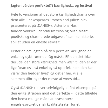
Jagten på den perfekte(?) kærlighed… og festival
Hele to versioner af det store kærlighedsdrama over
dem alle, Shakespeares 'Romeo and Juliet', blev
præsenteret på :DANISH+: Asterions Hus’
fandenivoldske udendørsversion og Mish Mash’
poetiske og charmerede udgave af samme historie,
spillet uden en eneste rekvisit.
Historien om jagten på den perfekte kærlighed er
enkel og dybt rørende. Og måske ER den slet ikke
derude, den store kærlighed, men
vejen
til den er dér
lige foran os – så enkel og så uperfekt som den kan
være; den hedder ’livet', og det er her, vi alle
sammen tilbringer det meste af vores tid…
Også :DANISH+ bliver selvfølgelig et fint eksempel på
den evige stræben mod det perfekte – i dette tilfælde
den bedst mulige måde at præsentere
engelsksproget dansk kvalitetsteater for et