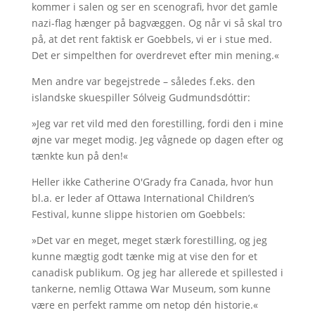
kommer i salen og ser en scenografi, hvor det gamle
nazi-flag hænger på bagvæggen. Og når vi så skal tro
på, at det rent faktisk er Goebbels, vi er i stue med.
Det er simpelthen for overdrevet efter min mening.«
Men andre var begejstrede – således f.eks. den
islandske skuespiller Sólveig Gudmundsdóttir:
»Jeg var ret vild med den forestilling, fordi den i mine
øjne var meget modig. Jeg vågnede op dagen efter og
tænkte kun på den!«
Heller ikke Catherine O'Grady fra Canada, hvor hun
bl.a. er leder af Ottawa International Children’s
Festival, kunne slippe historien om Goebbels:
»Det var en meget, meget stærk forestilling, og jeg
kunne mægtig godt tænke mig at vise den for et
canadisk publikum. Og jeg har allerede et spillested i
tankerne, nemlig Ottawa War Museum, som kunne
være en perfekt ramme om netop dén historie.«