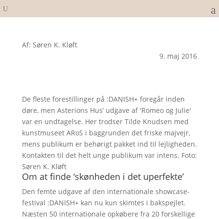
Af: Søren K. Kløft
9. maj 2016
De fleste forestillinger på :DANISH+ foregår inden
døre, men Asterions Hus’ udgave af 'Romeo og Julie'
var en undtagelse. Her trodser Tilde Knudsen med
kunstmuseet ARoS i baggrunden det friske majvejr,
mens publikum er behørigt pakket ind til lejligheden.
Kontakten til det helt unge publikum var intens. Foto:
Søren K. Kløft
Om at finde ‘skønheden i det uperfekte’
Den femte udgave af den internationale showcase-
festival :DANISH+ kan nu kun skimtes i bakspejlet.
Næsten 50 internationale opkøbere fra 20 forskellige