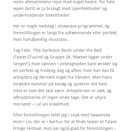
vores allesammens rejse mod noget bedre. For hele
vejen dertil er jo brolagt med ’uperfektheder’ og
underholdende ’enkeltheder’.
Her er nogle nedslag i showcase-programmet, og
fremstillingen er langt fra udtømmende eller perfekt,
men forhåbentlig illustrativ…
Tag f.eks. 'The Darkness Rests under the Bed'
(Teater2Tusind og Gruppe 38, 'Mørket ligger under
sengen'), hvor sønnen i virkeligheden bare ønsker sig
en perfekt og fredelig dag og aften, hvor han kan få
arbejdsro og dermed noget fra hånden. Men hans
forældre kommer på besøg og spolerer det hele.
Intet er som det skal være. Arbejdsroen er væk, og
afbrydelserne vil ingen ende tage. Det er uhyre
morsomt – i al sin enkelthed.
Efter forestillingen faldt jeg i snak med taiwanske
Hsin-I Lin, der er i Aarhus for at finde teater til Taipei
Fringe Festival. Hun var også glad for forestillingen –