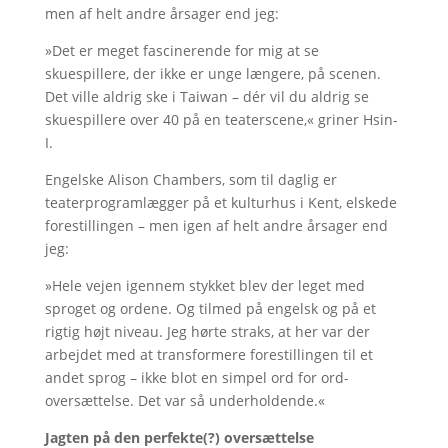
men af helt andre årsager end jeg:
»Det er meget fascinerende for mig at se
skuespillere, der ikke er unge længere, på scenen.
Det ville aldrig ske i Taiwan – dér vil du aldrig se
skuespillere over 40 på en teaterscene,« griner Hsin-
I.
Engelske Alison Chambers, som til daglig er
teaterprogramlægger på et kulturhus i Kent, elskede
forestillingen – men igen af helt andre årsager end
jeg:
»Hele vejen igennem stykket blev der leget med
sproget og ordene. Og tilmed på engelsk og på et
rigtig højt niveau. Jeg hørte straks, at her var der
arbejdet med at transformere forestillingen til et
andet sprog – ikke blot en simpel ord for ord-
oversættelse. Det var så underholdende.«
Jagten på den perfekte(?) oversættelse