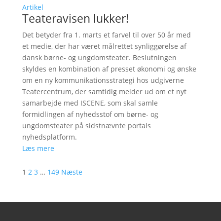
Artikel
Teateravisen lukker!
Det betyder fra 1. marts et farvel til over 50 år med
et medie, der har været målrettet synliggørelse af
dansk børne- og ungdomsteater. Beslutningen
skyldes en kombination af presset økonomi og ønske
om en ny kommunikationsstrategi hos udgiverne
Teatercentrum, der samtidig melder ud om et nyt
samarbejde med ISCENE, som skal samle
formidlingen af nyhedsstof om børne- og
ungdomsteater på sidstnævnte portals
nyhedsplatform.
Læs mere
1
2
3
…
149
Næste