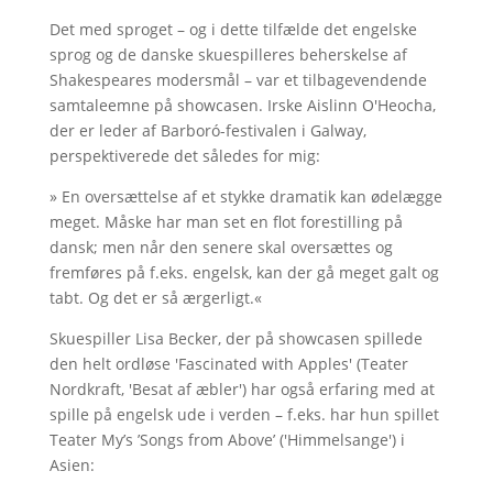
Det med sproget – og i dette tilfælde det engelske
sprog og de danske skuespilleres beherskelse af
Shakespeares modersmål – var et tilbagevendende
samtaleemne på showcasen. Irske Aislinn O'Heocha,
der er leder af Barboró-festivalen i Galway,
perspektiverede det således for mig:
» En oversættelse af et stykke dramatik kan ødelægge
meget. Måske har man set en flot forestilling på
dansk; men når den senere skal oversættes og
fremføres på f.eks. engelsk, kan der gå meget galt og
tabt. Og det er så ærgerligt.«
Skuespiller Lisa Becker, der på showcasen spillede
den helt ordløse 'Fascinated with Apples' (Teater
Nordkraft, 'Besat af æbler') har også erfaring med at
spille på engelsk ude i verden – f.eks. har hun spillet
Teater My’s ’Songs from Above’ ('Himmelsange') i
Asien: