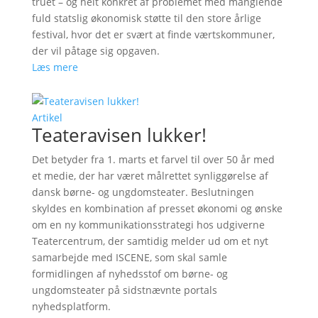
truet – og helt konkret af problemet med manglende
fuld statslig økonomisk støtte til den store årlige
festival, hvor det er svært at finde værtskommuner,
der vil påtage sig opgaven.
Læs mere
Artikel
Teateravisen lukker!
Det betyder fra 1. marts et farvel til over 50 år med
et medie, der har været målrettet synliggørelse af
dansk børne- og ungdomsteater. Beslutningen
skyldes en kombination af presset økonomi og ønske
om en ny kommunikationsstrategi hos udgiverne
Teatercentrum, der samtidig melder ud om et nyt
samarbejde med ISCENE, som skal samle
formidlingen af nyhedsstof om børne- og
ungdomsteater på sidstnævnte portals
nyhedsplatform.