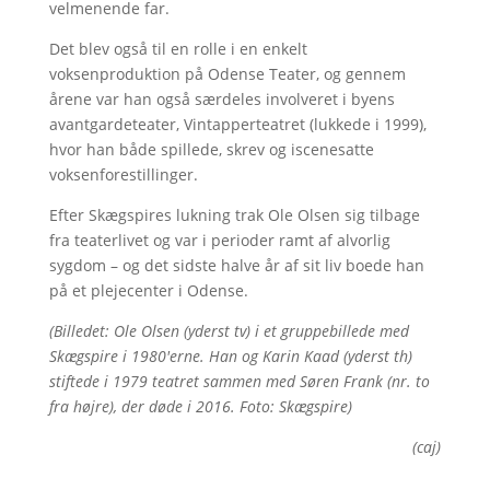
velmenende far.
Det blev også til en rolle i en enkelt
voksenproduktion på Odense Teater, og gennem
årene var han også særdeles involveret i byens
avantgardeteater, Vintapperteatret (lukkede i 1999),
hvor han både spillede, skrev og iscenesatte
voksenforestillinger.
Efter Skægspires lukning trak Ole Olsen sig tilbage
fra teaterlivet og var i perioder ramt af alvorlig
sygdom – og det sidste halve år af sit liv boede han
på et plejecenter i Odense.
(Billedet: Ole Olsen (yderst tv) i et gruppebillede med
Skægspire i 1980'erne. Han og Karin Kaad (yderst th)
stiftede i 1979 teatret sammen med Søren Frank (nr. to
fra højre), der døde i 2016. Foto: Skægspire)
(caj)