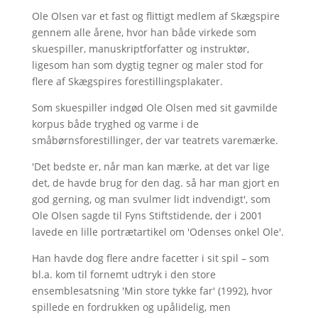
Ole Olsen var et fast og flittigt medlem af Skægspire
gennem alle årene, hvor han både virkede som
skuespiller, manuskriptforfatter og instruktør,
ligesom han som dygtig tegner og maler stod for
flere af Skægspires forestillingsplakater.
Som skuespiller indgød Ole Olsen med sit gavmilde
korpus både tryghed og varme i de
småbørnsforestillinger, der var teatrets varemærke.
'Det bedste er, når man kan mærke, at det var lige
det, de havde brug for den dag. så har man gjort en
god gerning, og man svulmer lidt indvendigt', som
Ole Olsen sagde til Fyns Stiftstidende, der i 2001
lavede en lille portrætartikel om 'Odenses onkel Ole'.
Han havde dog flere andre facetter i sit spil – som
bl.a. kom til fornemt udtryk i den store
ensemblesatsning 'Min store tykke far' (1992), hvor
spillede en fordrukken og upålidelig, men