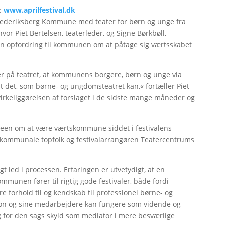
:
www.aprilfestival.dk
r Frederiksberg Kommune med teater for børn og unge fra
hvor Piet Bertelsen, teaterleder, og Signe Børkbøll,
en opfordring til kommunen om at påtage sig værtsskabet
her på teatret, at kommunens borgere, børn og unge via
t det, som børne- og ungdomsteatret kan,« fortæller Piet
 virkeliggørelsen af forslaget i de sidste mange måneder og
een om at være værtskommune siddet i festivalens
d kommunale topfolk og festivalarrangøren Teatercentrums
gt led i processen. Erfaringen er utvetydigt, at en
munen fører til rigtig gode festivaler, både fordi
 forhold til og kendskab til professionel børne- og
tion og sine medarbejdere kan fungere som vidende og
 for den sags skyld som mediator i mere besværlige