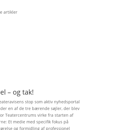
e artikler
el – og tak!
ateravisens stop som aktiv nyhedsportal
nder en af de tre bærende søjler, der blev
for Teatercentrums virke fra starten af
rne: Et medie med specifik fokus på
gørelse og formidling af professionel