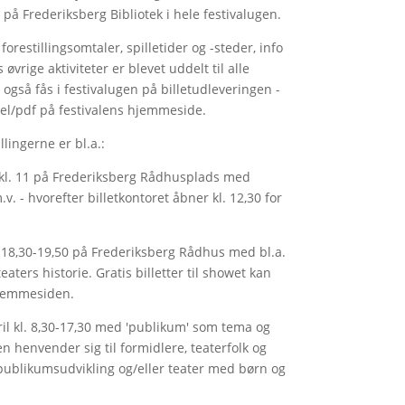
 på Frederiksberg Bibliotek i hele festivalugen.
orestillingsomtaler, spilletider og -steder, info
 øvrige aktiviteter er blevet uddelt til alle
gså fås i festivalugen på billetudleveringen -
el/pdf på festivalens hjemmeside.
llingerne er bl.a.:
a kl. 11 på Frederiksberg Rådhusplads med
. - hvorefter billetkontoret åbner kl. 12,30 for
l. 18,30-19,50 på Frederiksberg Rådhus med bl.a.
ters historie. Gratis billetter til showet kan
 hjemmesiden.
ril kl. 8,30-17,30 med 'publikum' som tema og
 henvender sig til formidlere, teaterfolk og
 publikumsudvikling og/eller teater med børn og