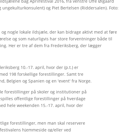
f ildsjælene bag Aprilfestival 2016, fra venstre Uffe Ølgaard
og ungekulturkonsulent) og Piet Bertelsen (Riddersalen). Foto:
og nogle lokale ildsjæle, der kan bidrage aktivt med at føre
gørelse og som naturligvis har store forventninger både til
ng. Her er tre af dem fra Frederiksberg, der lægger
.
eriksberg 10.-17. april, hvor der (p.t.) er
med 198 forskellige forestillinger. Samt tre
nd, Belgien og Spanien og en 'event' fra Norge.
e forestillinger på skoler og institutioner på
pilles offentlige forestillinger på hverdage
hed hele weekenden 15.-17. april, hvor der
.
entlige forestillinger, men man skal reservere
å festivalens hjemmeside og/eller ved