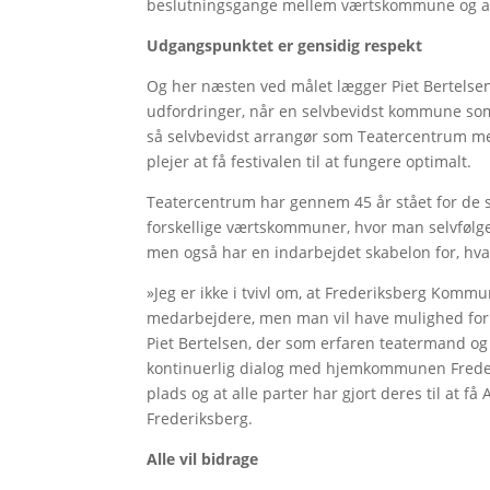
beslutningsgange mellem værtskommune og a
Udgangspunktet er gensidig respekt
Og her næsten ved målet lægger Piet Bertelsen d
udfordringer, når en selvbevidst kommune som
så selvbevidst arrangør som Teatercentrum m
plejer at få festivalen til at fungere optimalt.
Teatercentrum har gennem 45 år stået for de 
forskellige værtskommuner, hvor man selvfølge
men også har en indarbejdet skabelon for, hva
»Jeg er ikke i tvivl om, at Frederiksberg Komm
medarbejdere, men man vil have mulighed for at
Piet Bertelsen, der som erfaren teatermand og fe
kontinuerlig dialog med hjemkommunen Frederik
plads og at alle parter har gjort deres til at få
Frederiksberg.
Alle vil bidrage