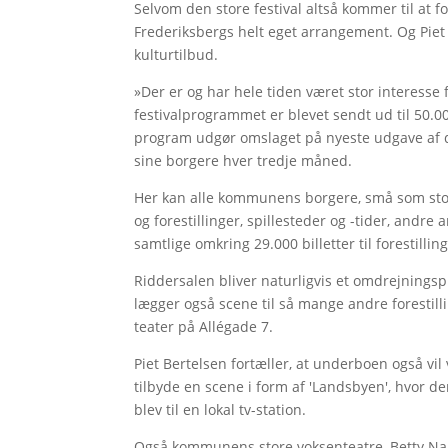
Selvom den store festival altså kommer til at 
Frederiksbergs helt eget arrangement. Og Piet 
kulturtilbud.
»Der er og har hele tiden været stor interesse f
festivalprogrammet er blevet sendt ud til 50.0
program udgør omslaget på nyeste udgave af d
sine borgere hver tredje måned.
Her kan alle kommunens borgere, små som store
og forestillinger, spillesteder og -tider, andre
samtlige omkring 29.000 billetter til forestillin
Riddersalen bliver naturligvis et omdrejningspu
lægger også scene til så mange andre forestilli
teater på Allégade 7.
Piet Bertelsen fortæller, at underboen også vil
tilbyde en scene i form af 'Landsbyen', hvor der
blev til en lokal tv-station.
Også kommunens store voksenteatre, Betty Nanse