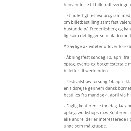
henvendelse til billetudleveringen
- Et udførligt festivalprogram med f
om billetbestilling samt festivalens
hustande på Frederiksberg og kan o
ligesom det ligger som bladremod
* Særlige aktiviteter udover foresti
- Åbningsfest søndag 10. april fr
optog, events og borgmestertale m.v
billetter til weekenden.
- Festivalshow torsdag 14. april k
en tidsrejse gennem dansk børnetea
bestilles fra mandag 4. april via
- Faglig konference torsdag 14. ap
oplæg, workshops m.v. Konferencen
alle andre, der er interesserede i
unge som målgruppe.