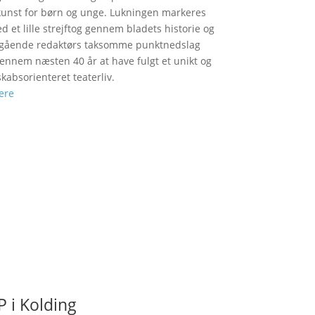
unst for børn og unge. Lukningen markeres
d et lille strejftog gennem bladets historie og
fgående redaktørs taksomme punktnedslag
gennem næsten 40 år at have fulgt et unikt og
skabsorienteret teaterliv.
ere
 i Kolding