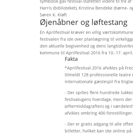
symbolsk gav festival-stafetten videre til tre a
Harris (biblioteket), Kristina Bendeke (børne- 
Søren K. Kløft
Øjenåbner og løftestang
En Aprilfestival kræver en villig værtskommune 
festivalen fra ide over planlægning til virkelig
den aktuelle begivenhed og dens langtidsvirkni
kommune til Aprilfestival 2016 fra 10.-17. april
Fakta
*Aprilfestival 2016 afvikles på Fred
tilmeldt 128 professionelle teatre 
internationale gæstespil fra Engla
- Der spilles flere hundrede lukked
festivalugens hverdage, mens der s
(eftermiddag/aften) og i særdeles
afvikles omkring 400 forestillinger
- Der er gratis adgang til alle off
billetter, hvilket kan ske online p