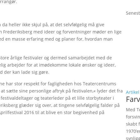
rrangør.
Senest
a heller ikke skjul på, at det selvfølgelig må give
 Frederiksberg med ideer og forventninger møder en lige
ed en masse erfaring med og planer for, hvordan man
store årlige festivaler og dermed samarbejdet med de
lig arbejder for at imødekomme lokale ønsker og ideer,
d der kan lade sig gøre.
une har stor respekt for fagligheden hos Teatercentrums
 sætte sine personlige aftryk på festivalen,« lyder det fra
Artikel
Farv
stivaldeltager og teaterleder på et lille storbyteater i
sberg glæder sig over, at tingene selvfølgelig falder på
Med Te
 Aprilfestival 2016 til at blive en stor begivenhed på
forsvi
skabt 
1970’e
synlig