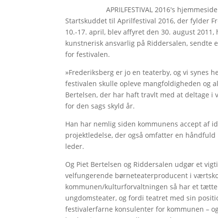
APRILFESTIVAL 2016's hjemmeside
Startskuddet til Aprilfestival 2016, der fylde
10.-17. april, blev affyret den 30. august 2011, 
kunstnerisk ansvarlig på Riddersalen, sendte 
for festivalen.
»Frederiksberg er jo en teaterby, og vi synes 
festivalen skulle opleve mangfoldigheden og al
Bertelsen, der har haft travlt med at deltage i
for den sags skyld år.
Han har nemlig siden kommunens accept af id
projektledelse, der også omfatter en håndful
leder.
Og Piet Bertelsen og Riddersalen udgør et vigti
velfungerende børneteaterproducent i værtskom
kommunen/kulturforvaltningen så har et tættere
ungdomsteater, og fordi teatret med sin posi
festivalerfarne konsulenter for kommunen – og