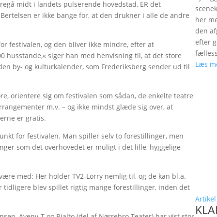
foregå midt i landets pulserende hovedstad, ER det
scenek
Bertelsen er ikke bange for, at den drukner i alle de andre
her me
den a
efter 
or festivalen, og den bliver ikke mindre, efter at
fælles
00 husstande,« siger han med henvisning til, at det store
Læs m
en by- og kulturkalender, som Frederiksberg sender ud til
, orientere sig om festivalen som sådan, de enkelte teatre
 arrangementer m.v. – og ikke mindst glæde sig over, at
gerne er gratis.
nkt for festivalen. Man spiller selv to forestillinger, men
nger som det overhovedet er muligt i det lille, hyggelige
 være med: Her holder TV2-Lorry nemlig til, og de kan bl.a.
 tidligere blev spillet rigtig mange forestillinger, inden det
Artikel
KLAP
n, Aveny-T og Rialto (del af Nørrebro Teater) har vist stor