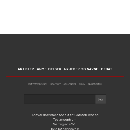
ARTIKLER
ANMELDELSER
NYHEDER OG NAVNE
DEBAT
OM TEATERAVISEN
KONTAKT
ANNONCER
ARKIV
NYHEDSMAIL
Ansvarshavende redaktør: Carsten Jensen
Teatercentrum
Nørregade 26,1
1165 København K