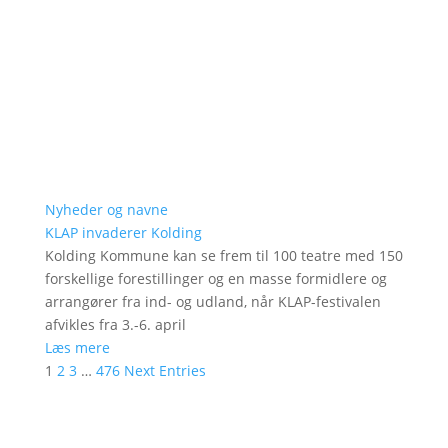
Nyheder og navne
KLAP invaderer Kolding
Kolding Kommune kan se frem til 100 teatre med 150
forskellige forestillinger og en masse formidlere og
arrangører fra ind- og udland, når KLAP-festivalen
afvikles fra 3.-6. april
Læs mere
1
2
3
…
476
Next Entries