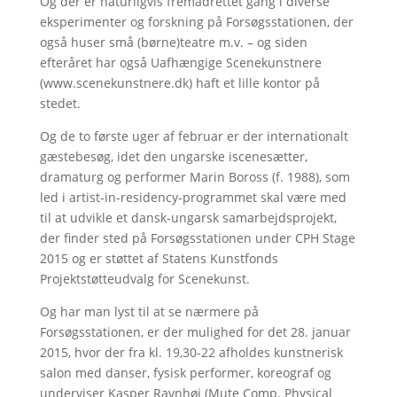
Og der er naturligvis fremadrettet gang i diverse
eksperimenter og forskning på Forsøgsstationen, der
også huser små (børne)teatre m.v. – og siden
efteråret har også Uafhængige Scenekunstnere
(www.scenekunstnere.dk) haft et lille kontor på
stedet.
Og de to første uger af februar er der internationalt
gæstebesøg, idet den ungarske iscenesætter,
dramaturg og performer Marin Boross (f. 1988), som
led i artist-in-residency-programmet skal være med
til at udvikle et dansk-ungarsk samarbejdsprojekt,
der finder sted på Forsøgsstationen under CPH Stage
2015 og er støttet af Statens Kunstfonds
Projektstøtteudvalg for Scenekunst.
Og har man lyst til at se nærmere på
Forsøgsstationen, er der mulighed for det 28. januar
2015, hvor der fra kl. 19,30-22 afholdes kunstnerisk
salon med danser, fysisk performer, koreograf og
underviser Kasper Ravnhøj (Mute Comp. Physical