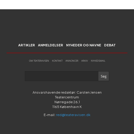
ARTIKLER
ANMELDELSER
NYHEDER OG NAVNE
DEBAT
OM TEATERAVISEN
KONTAKT
ANNONCER
ARKIV
NYHEDSMAIL
Ansvarshavende redaktør: Carsten Jensen
Teatercentrum
Nørregade 26,1
1165 København K
E-mail:
red@teateravisen.dk