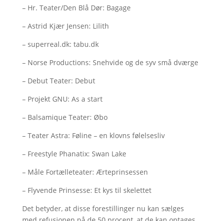
– Hr. Teater/Den Blå Dør: Bagage
– Astrid Kjær Jensen: Lilith
– superreal.dk: tabu.dk
– Norse Productions: Snehvide og de syv små dværge
– Debut Teater: Debut
– Projekt GNU: As a start
– Balsamique Teater: Øbo
– Teater Astra: Føline – en klovns følelsesliv
– Freestyle Phanatix: Swan Lake
– Måle Fortælleteater: Ærteprinsessen
– Flyvende Prinsesse: Et kys til skelettet
Det betyder, at disse forestillinger nu kan sælges
med refusionen på de 50 procent, at de kan optages