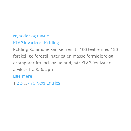
Nyheder og navne
KLAP invaderer Kolding
Kolding Kommune kan se frem til 100 teatre med 150
forskellige forestillinger og en masse formidlere og
arrangører fra ind- og udland, når KLAP-festivalen
afvikles fra 3.-6. april
Læs mere
1
2
3
…
476
Next Entries